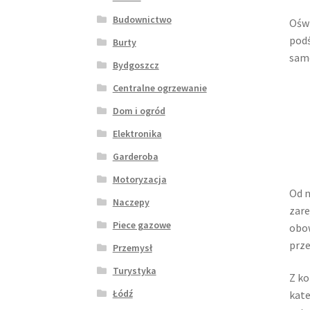
Budownictwo
Oświ
podś
Burty
samo
Bydgoszcz
Centralne ogrzewanie
Dom i ogród
Elektronika
Garderoba
Motoryzacja
Od 
Naczepy
zare
Piece gazowe
obow
prze
Przemysł
Turystyka
Z ko
Łódź
kate