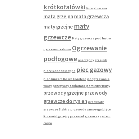
krótkofalówki
listwy boczne
mata grzejna
mata grzewcza
maty
maty grzejne
grzewcze
Maty grzewcze pod lustro
Ogrzewanie
ogrzewanie domu
podłogowe
oszczędny grzejnik
piec gazowy
piece kondensacyjne
piec Junkers Bosch Condens
podgrzewanie
wody
przegrody zakładane pomiędzy burty
przewody grzejne
przewody
grzewcze do rynien
przewody
grzewcze Elektra
przewody samoregulujące
Przewód grzejny
przewód grzewczy
system
cargo