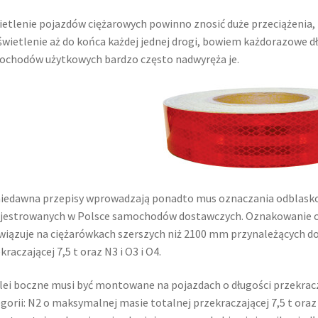
etlenie pojazdów ciężarowych powinno znosić duże przeciążenia,
wietlenie aż do końca każdej jednej drogi, bowiem każdorazowe 
chodów użytkowych bardzo często nadwyręża je.
niedawna przepisy wprowadzają ponadto mus oznaczania odblas
jestrowanych w Polsce samochodów dostawczych. Oznakowanie odb
iązuje na ciężarówkach szerszych niż 2100 mm przynależących do 
kraczającej 7,5 t oraz N3 i O3 i O4.
lei boczne musi być montowane na pojazdach o długości przekracz
gorii: N2 o maksymalnej masie totalnej przekraczającej 7,5 t oraz