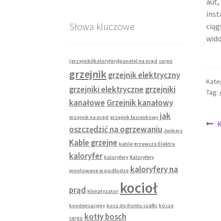
aut,
inst
Słowa kluczowe
ciąg
wido
(grzejniki|kaloryfery|panele} na prąd
cargo
grzejnik
grzejnik elektryczny
Kate
grzejniki elektryczne
grzejniki
Tag:
kanałowe
Grzejnik kanałowy
jak
grzejnik na prąd
grzejnik łazienkowy
Na
P
K
oszczędzić na ogrzewaniu
Junkers
w
wp
Kable grzejne
kable grzewcze Elektra
kaloryfer
kaloryfery
Kaloryfery
kaloryfery na
montowane w podłodze
kocioł
prąd
klimatyzator
kondensacyjny
kosz do frontu szafki
kosze
kotły bosch
cargo