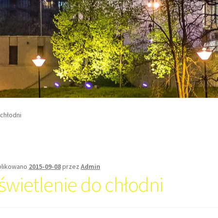
 chłodni
likowano
2015-09-08
przez
Admin
świetlenie do chłodni