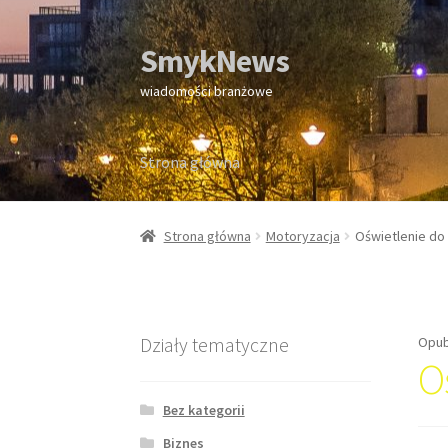
SmykNews
Przejdź
Przejdź
do
do
wiadomości branżowe
nawigacji
treści
Strona główna
Strona główna
Strona główna
Motoryzacja
Oświetlenie do
Działy tematyczne
Opub
O
Bez kategorii
Biznes