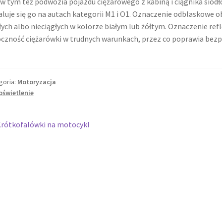
 w tym też podwozia pojazdu ciężarowego z kabiną i ciągnika siodł
aluje się go na autach kategorii M1 i O1. Oznaczenie odblaskowe o
łych albo nieciągłych w kolorze białym lub żółtym. Oznaczenie r
czność ciężarówki w trudnych warunkach, przez co poprawia bezp
goria:
Motoryzacja
oświetlenie
wigacja
oprzedni
rótkofalówki na motocykl
pis:
isu