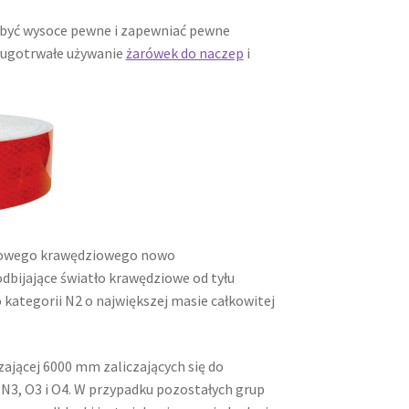
 być wysoce pewne i zapewniać pewne
długotrwałe używanie
żarówek do naczep
i
kowego krawędziowego nowo
ijające światło krawędziowe od tyłu
kategorii N2 o największej masie całkowitej
ającej 6000 mm zaliczających się do
 N3, O3 i O4. W przypadku pozostałych grup