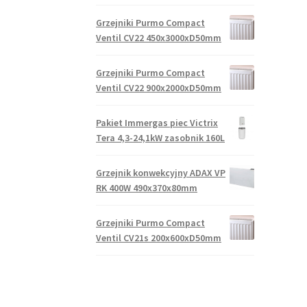
Grzejniki Purmo Compact
Ventil CV22 450x3000xD50mm
Grzejniki Purmo Compact
Ventil CV22 900x2000xD50mm
Pakiet Immergas piec Victrix
Tera 4,3-24,1kW zasobnik 160L
Grzejnik konwekcyjny ADAX VP
RK 400W 490x370x80mm
Grzejniki Purmo Compact
Ventil CV21s 200x600xD50mm