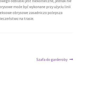
owego odblaski jest niekonieczne, jednak nie
brysowe może być wykonane przy użyciu linii
efleksowe obrysowe zasadniczo polepsza
ieczeństwo na trasie.
Następny
Szafa do garderoby
wpis: