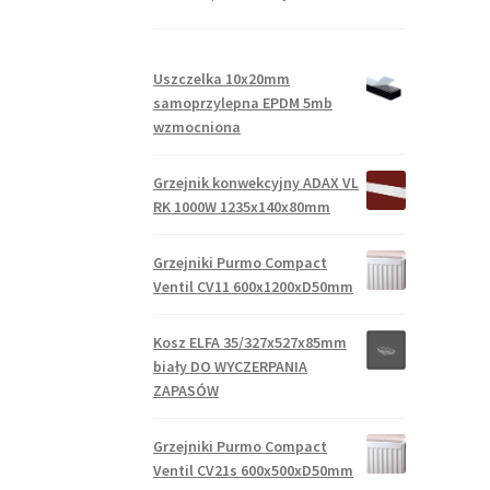
Uszczelka 10x20mm
samoprzylepna EPDM 5mb
wzmocniona
Grzejnik konwekcyjny ADAX VL
RK 1000W 1235x140x80mm
Grzejniki Purmo Compact
Ventil CV11 600x1200xD50mm
Kosz ELFA 35/327x527x85mm
biały DO WYCZERPANIA
ZAPASÓW
Grzejniki Purmo Compact
Ventil CV21s 600x500xD50mm