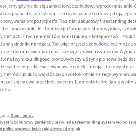
osujemy gdy nie da się zainstalować zabudowy wprost na ścianie
trukcji w pustej przestrzeni. To rozwiązanie to rodzaj stojącego
chowywania propozycji elfa. Rozmiar zabudowy freestanding dete
staci podzespołu do stabilizacji. Ów ma określone wymiary szerok
ymetrach. Z tych elementów, konstruuje się kolejne części. Modu
żona składnikami regału. Tak więc przyszła
zabudowa
być może zb
ymetrów oraz wielokrotność każdego z owych wymiarów. Wymiar w
ślona i wynika z długości pionowych szyn. Szyny pionowe będą do
dziesiąt osiem i dwieście dwanaście cm. Resumując, takowy stelaż
ymetrów lub dużo większą jako zwielokrotnienie tego wymiarowani
ńczać się na dwa przecinek jeden m. Elementy które da się w nim 
u elfa.
goria:
Dom i ogród
system zabudowy garderoby marki elfa Freestanding system wolno sto
ki półka ażurowa {wieszak|wieszaki| stojak