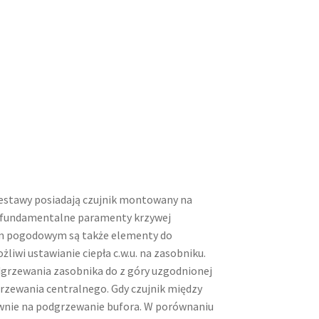
estawy posiadają czujnik montowany na
ić fundamentalne paramenty krzywej
em pogodowym są także elementy do
liwi ustawianie ciepła c.w.u. na zasobniku.
dgrzewania zasobnika do z góry uzgodnionej
ogrzewania centralnego. Gdy czujnik między
ownie na podgrzewanie bufora. W porównaniu