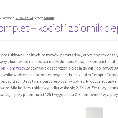
likowano
2016-12-24
przez
Admin
omplet – kocioł i zbiornik ci
 poszukiwaniu pełnych zestawów przyrządów, które doprowadzałyb
awy zbudowane na piecach marki Junkers Cerapur Compact i bufora
obnikiem wody
zapewniają dostarczenie ciepła do willi do nawet 30
wników. Wtenczas komplet owy składa się z kotła Cerapur Compac
bności 220 l. Jest to najbardziej wydajny pakiet. Producent Junke
wcze. Siła kotła w takim wypadku waha się 2-14 kW. Zestawy z m
antują: przy pojemności 125 l wygodę dla 2-3 domowników, a przy 