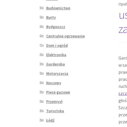
Opub
Budownictwo
u
Burty
z
Bydgoszcz
Centralne ogrzewanie
Dom i ogród
Elektronika
Gard
Garderoba
w sa
praw
Motoryzacja
prac
Naczepy
ruch
Piece gazowe
szc
głoś
Przemysł
Szcz
Turystyka
prze
Łódź
prze