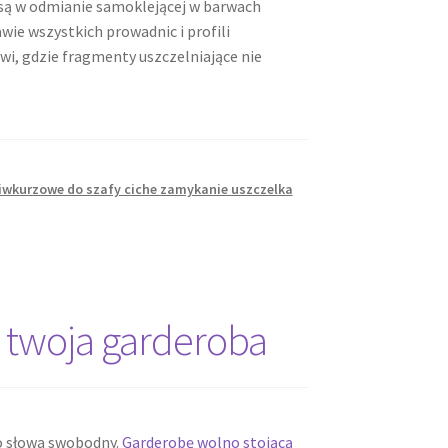
są w odmianie samoklejącej w barwach
wie wszystkich prowadnic i profili
i, gdzie fragmenty uszczelniające nie
ciwkurzowe do szafy ciche zamykanie uszczelka
i twoja garderoba
o słowa swobodny.
Garderobę wolno stojącą