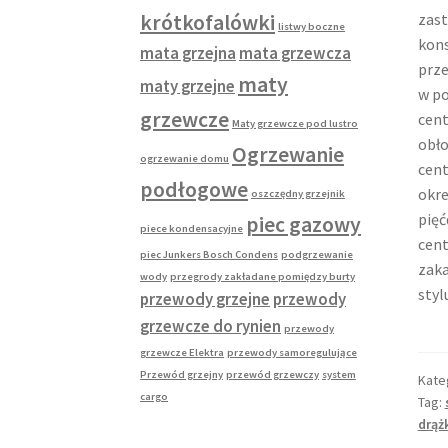
krótkofalówki
zast
listwy boczne
kons
mata grzejna
mata grzewcza
prze
maty
maty grzejne
w po
grzewcze
cent
Maty grzewcze pod lustro
obło
Ogrzewanie
ogrzewanie domu
cent
podłogowe
okre
oszczędny grzejnik
pięć
piec gazowy
piece kondensacyjne
cent
piec Junkers Bosch Condens
podgrzewanie
zaka
wody
przegrody zakładane pomiędzy burty
styl
przewody grzejne
przewody
grzewcze do rynien
przewody
grzewcze Elektra
przewody samoregulujące
Przewód grzejny
przewód grzewczy
system
Kate
cargo
Tag:
drąż