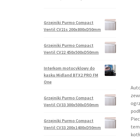
Grzejniki Purmo Compact
Ventil CV21s 200x800xD50mm
Grzejniki Purmo Compact
Ventil CV22 450x500xD50mm
Interkom motocyklowy do
kasku Midland BTX2 PRO FM
One
Auto
zewn
Grzejniki Purmo Compact
ogrz
Ventil CV33 300x500xD50mm
podł
Piec
Grzejniki Purmo Compact
temp
Ventil CV33 200x1400xD50mm
kotł