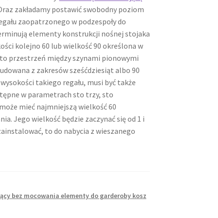
. Oraz zakładamy postawić swobodny poziom
 regału zaopatrzonego w podzespoły do
rminują elementy konstrukcji nośnej stojaka
ości kolejno 60 lub wielkość 90 określona w
ł to przestrzeń między szynami pionowymi
udowana z zakresów sześćdziesiąt albo 90
ysokości takiego regału, musi być także
stępne w parametrach sto trzy, sto
 może mieć najmniejszą wielkość 60
a. Jego wielkość będzie zaczynać się od 1 i
zainstalować, to do nabycia z wieszanego
jący bez mocowania elementy do garderoby kosz