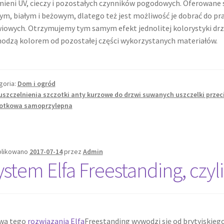
ieni UV, cieczy i pozostałych czynników pogodowych. Oferowane 
ym, białym i beżowym, dlatego też jest możliwość je dobrać do pra
iowych. Otrzymujemy tym samym efekt jednolitej kolorystyki drzw
odzą kolorem od pozostałej części wykorzystanych materiałów.
goria:
Dom i ogród
uszczelnienia szczotki anty kurzowe do drzwi suwanych uszczelki prze
otkowa samoprzylepna
likowano
2017-07-14
przez
Admin
ystem Elfa Freestanding, czyl
wa tego
rozwiązania Elfa
Freestanding wywodzi się od brytyjskieg