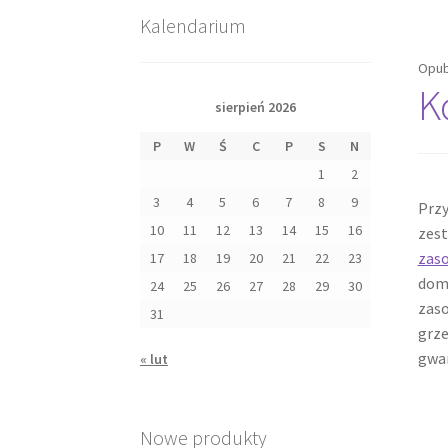
Kalendarium
Opub
K
sierpień 2026
P
W
Ś
C
P
S
N
1
2
3
4
5
6
7
8
9
Przy
10
11
12
13
14
15
16
zest
zas
17
18
19
20
21
22
23
domo
24
25
26
27
28
29
30
zaso
31
grze
gwar
« lut
Nowe produkty