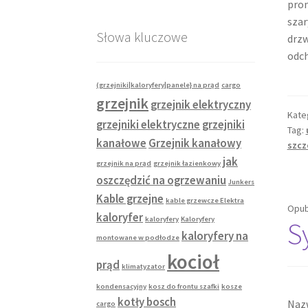
prom
szar
Słowa kluczowe
drzw
odch
(grzejniki|kaloryfery|panele} na prąd
cargo
grzejnik
grzejnik elektryczny
Kate
grzejniki elektryczne
grzejniki
Tag:
kanałowe
Grzejnik kanałowy
szcz
jak
grzejnik na prąd
grzejnik łazienkowy
oszczędzić na ogrzewaniu
Junkers
Kable grzejne
kable grzewcze Elektra
Opub
kaloryfer
kaloryfery
Kaloryfery
S
kaloryfery na
montowane w podłodze
kocioł
prąd
klimatyzator
kondensacyjny
kosz do frontu szafki
kosze
kotły bosch
Naz
cargo