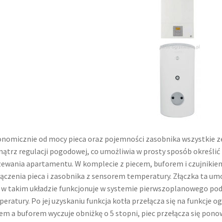
nomicznie od mocy pieca oraz pojemności zasobnika wszystkie z
ątrz regulacji pogodowej, co umożliwia w prosty sposób określ
ewania apartamentu. W komplecie z piecem, buforem i czujniki
ączenia pieca i zasobnika z sensorem temperatury. Złączka ta umoż
 w takim układzie funkcjonuje w systemie pierwszoplanowego po
eratury. Po jej uzyskaniu funkcja kotła przełącza się na funkcje 
em a buforem wyczuje obniżkę o 5 stopni, piec przełącza się pon