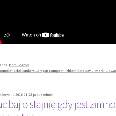
goria:
Dom i ogród
komplet kcioł Junkers Cerapur Compact i zbiornik na c.w.u. marki Biawar
likowano
2016-11-25
przez
Admin
adbaj o stajnię gdy jest zimno