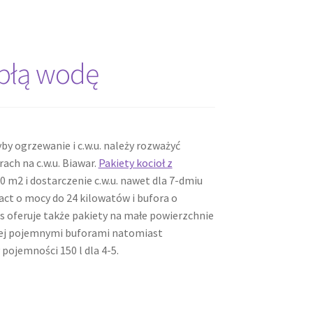
epłą wodę
y ogrzewanie i c.w.u. należy rozważyć
ch na c.w.u. Biawar.
Pakiety kocioł z
0 m2 i dostarczenie c.w.u. nawet dla 7-dmiu
t o mocy do 24 kilowatów i bufora o
rs oferuje także pakiety na małe powierzchnie
niej pojemnymi buforami natomiast
pojemności 150 l dla 4-5.