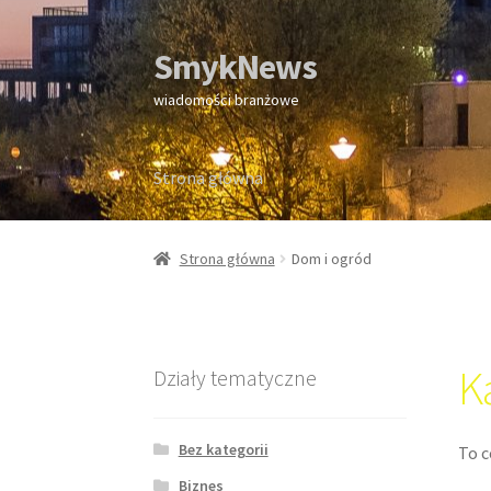
SmykNews
Przejdź
Przejdź
do
do
wiadomości branżowe
nawigacji
treści
Strona główna
Strona główna
Strona główna
Dom i ogród
K
Działy tematyczne
Bez kategorii
To c
Biznes