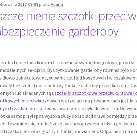
likowano
2017-09-09
przez
Admin
szczelnienia szczotki przeci
abezpieczenie garderoby
eroba to nie lada komfort – możność swobodnego dostępu do st
modzielnych sekcjach. By użytkowanie garderoby również było kom
idłowo zainstalowane, suwanie szuflad koszowych i wieszaków mu
owały bezszelestnie i spełniały funkcję ochrony przed kurzem. D
omych lub składanych są
uszczelki szczotkowe przeciwkurzowe i
zotkowych przeciwkurzowych
w drzwiach na prowadnicach jest id
nym trzaskaniem i przedostawaniem się pyłu do wnętrza. Do wybo
otka samoprzylepna wysoka służy do izolacji drzwi pomiędzy prze
dostawaniem się brudu. Szczotka samoprzylepna niska posiada dwi
d trzaskaniem oraz głośnym funkcjonowaniem. Odporne są na dział