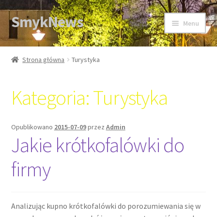
SmykNews
Przejdź
Przejdź
Menu
do
do
nawigacji
treści
Strona główna
Strona główna
Turystyka
Kategoria:
Turystyka
Opublikowano
2015-07-09
przez
Admin
Jakie krótkofalówki do
firmy
Analizując kupno krótkofalówki do porozumiewania się w