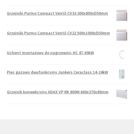
Grzejniki Purmo Compact Ventil CV33 300x800xD50mm
Grzejniki Purmo Compact Ventil CV22 500x1000xD50mm
Uchwyt montażowy do nagrzewnic HC 47-69kW
Piec gazowy dwufunkcyjny Junkers Ceraclass 14-24kW
Grzejnik konwekcyjny ADAX VP RK 800W 660x370x80mm