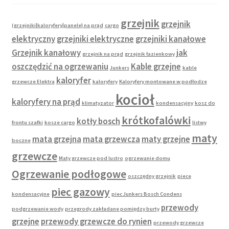
grzejnik
grzejnik
(grzejniki|kaloryfery|panele} na prąd
cargo
elektryczny
grzejniki elektryczne
grzejniki kanałowe
Grzejnik kanałowy
jak
grzejnik na prąd
grzejnik łazienkowy
oszczędzić na ogrzewaniu
Kable grzejne
Junkers
kable
kaloryfer
grzewcze Elektra
kaloryfery
Kaloryfery montowane w podłodze
kocioł
kaloryfery na prąd
klimatyzator
kondensacyjny
kosz do
krótkofalówki
kotły bosch
frontu szafki
kosze cargo
listwy
maty
mata grzejna
mata grzewcza
maty grzejne
boczne
grzewcze
Maty grzewcze pod lustro
ogrzewanie domu
Ogrzewanie podłogowe
oszczędny grzejnik
piece
piec gazowy
kondensacyjne
piec Junkers Bosch Condens
przewody
podgrzewanie wody
przegrody zakładane pomiędzy burty
grzejne
przewody grzewcze do rynien
przewody grzewcze