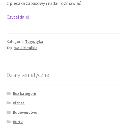
z plecaka zapasowy i nadal rozmawiać.
Jakie
Czytaj dalej
krótkofalówki
do
firmy
Kategoria:
Turystyka
Tag:
walkie-talkie
Działy tematyczne
Bez kategorii
Biznes
Budownictwo
Burty