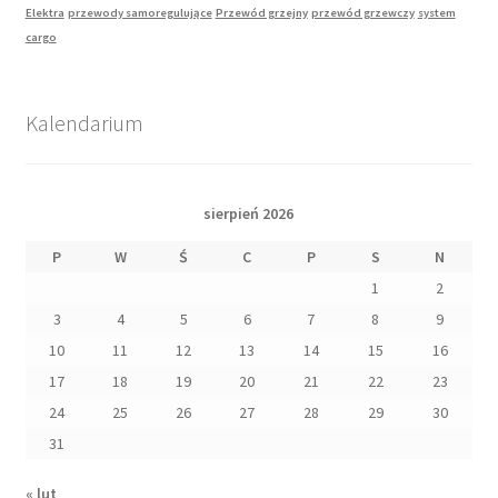
Elektra
przewody samoregulujące
Przewód grzejny
przewód grzewczy
system
cargo
Kalendarium
sierpień 2026
P
W
Ś
C
P
S
N
1
2
3
4
5
6
7
8
9
10
11
12
13
14
15
16
17
18
19
20
21
22
23
24
25
26
27
28
29
30
31
« lut