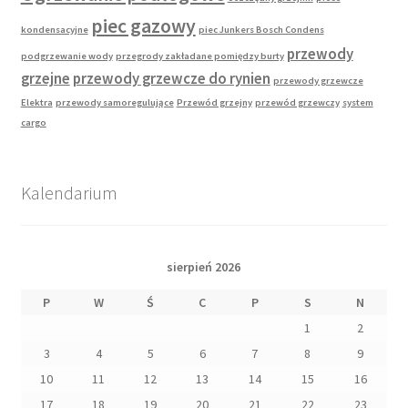
piec gazowy
kondensacyjne
piec Junkers Bosch Condens
przewody
podgrzewanie wody
przegrody zakładane pomiędzy burty
grzejne
przewody grzewcze do rynien
przewody grzewcze
Elektra
przewody samoregulujące
Przewód grzejny
przewód grzewczy
system
cargo
Kalendarium
sierpień 2026
P
W
Ś
C
P
S
N
1
2
3
4
5
6
7
8
9
10
11
12
13
14
15
16
17
18
19
20
21
22
23