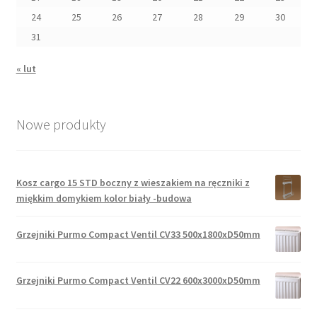
24
25
26
27
28
29
30
31
« lut
Nowe produkty
Kosz cargo 15 STD boczny z wieszakiem na ręczniki z
miękkim domykiem kolor biały -budowa
Grzejniki Purmo Compact Ventil CV33 500x1800xD50mm
Grzejniki Purmo Compact Ventil CV22 600x3000xD50mm