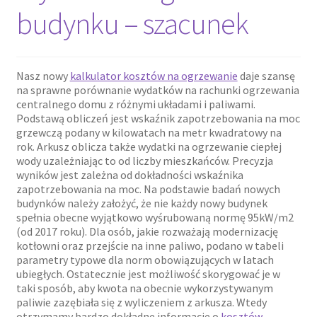
budynku – szacunek
Nasz nowy
kalkulator kosztów na ogrzewanie
daje szansę
na sprawne porównanie wydatków na rachunki ogrzewania
centralnego domu z różnymi układami i paliwami.
Podstawą obliczeń jest wskaźnik zapotrzebowania na moc
grzewczą podany w kilowatach na metr kwadratowy na
rok. Arkusz oblicza także wydatki na ogrzewanie ciepłej
wody uzależniając to od liczby mieszkańców. Precyzja
wyników jest zależna od dokładności wskaźnika
zapotrzebowania na moc. Na podstawie badań nowych
budynków należy założyć, że nie każdy nowy budynek
spełnia obecne wyjątkowo wyśrubowaną normę 95kW/m2
(od 2017 roku). Dla osób, jakie rozważają modernizację
kotłowni oraz przejście na inne paliwo, podano w tabeli
parametry typowe dla norm obowiązujących w latach
ubiegłych. Ostatecznie jest możliwość skorygować je w
taki sposób, aby kwota na obecnie wykorzystywanym
paliwie zazębiała się z wyliczeniem z arkusza. Wtedy
otrzymamy bardzo dokładne informacje o
kosztów