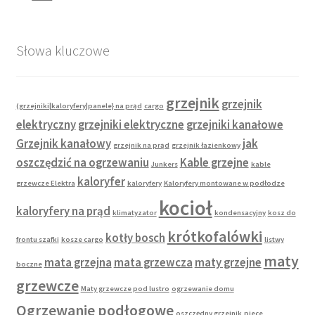
Słowa kluczowe
grzejnik
grzejnik
(grzejniki|kaloryfery|panele} na prąd
cargo
elektryczny
grzejniki elektryczne
grzejniki kanałowe
Grzejnik kanałowy
jak
grzejnik na prąd
grzejnik łazienkowy
oszczędzić na ogrzewaniu
Kable grzejne
Junkers
kable
kaloryfer
grzewcze Elektra
kaloryfery
Kaloryfery montowane w podłodze
kocioł
kaloryfery na prąd
klimatyzator
kondensacyjny
kosz do
krótkofalówki
kotły bosch
frontu szafki
kosze cargo
listwy
maty
mata grzejna
mata grzewcza
maty grzejne
boczne
grzewcze
Maty grzewcze pod lustro
ogrzewanie domu
Ogrzewanie podłogowe
oszczędny grzejnik
piece