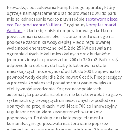
Prowadząc poszukiwania kompletnego aparatu , który
ogrzeje nam apartament oraz doprowadzi c.w.u do paru
miejsc jednocześnie warto przyjrzeć się
zestawom pieca
eco Tec producenta Vaillant
. Oryginalny
komplet marki
Vaillant
, składa się z niskotemperaturowego kotła do
powieszenia na ścianie eko Tec oraz montowanego na
podłodze zasobnika wody ciepłej. Piec o regulowanej
wydajności energetycznej od 5,2 do 25 kW pozwala na
ogrzanie dużych lokali mieszkalnych oraz budynków
jednorodzinnych o powierzchni 200 do 350 m2. Bufor zaś
odpowiednio dobrany do liczby lokatorów na stale
mieszkających może wynosić od 120 do 200 l. Zapewnia to
pewność wody ciepłej dla 2 do nawet 6 osób. Piec pracujący
w procesie kondensacji ponadnormatywnie zwiększa
efektywność urządzenia. Załączona w pakietach
automatyka pozwala na obniżenie kosztów opłat za gaz w
systemach ogrzewających umieszczonych w podłodze i
opartych na grzejnikach. MutliMatic 700 to Innowacyjny
regulator z czujnikiem zewnętrznych warunków
pogodowych. Po dokupieniu kolejnego elementu
komunikacyjnego pozawala na sterowanie poprzez
internet przy pomocy aplikacji w telefonie. W komplecie