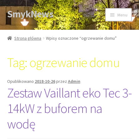
SmykNews
Przejdź
Przejdź
Menu
do
do
nawigacji
treści
Strona główna
Strona główna
Wpisy oznaczone “ogrzewanie domu”
Tag:
ogrzewanie domu
Opublikowano
2018-10-26
przez
Admin
Zestaw Vaillant eko Tec 3-
14kW z buforem na
wodę