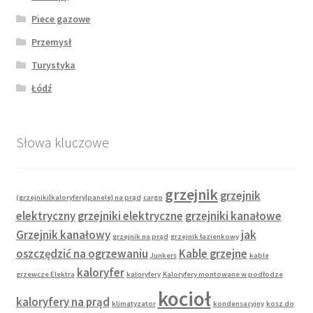
Piece gazowe
Przemysł
Turystyka
Łódź
Słowa kluczowe
grzejnik
grzejnik
(grzejniki|kaloryfery|panele} na prąd
cargo
elektryczny
grzejniki elektryczne
grzejniki kanałowe
Grzejnik kanałowy
jak
grzejnik na prąd
grzejnik łazienkowy
oszczędzić na ogrzewaniu
Kable grzejne
Junkers
kable
kaloryfer
grzewcze Elektra
kaloryfery
Kaloryfery montowane w podłodze
kocioł
kaloryfery na prąd
klimatyzator
kondensacyjny
kosz do