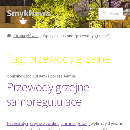
SmykNews
Przejdź
Przejdź
Menu
do
do
nawigacji
treści
Strona główna
Strona główna
Wpisy oznaczone “przewody grzejne”
Tag:
przewody grzejne
Opublikowano
2018-05-12
przez
Admin
Przewody grzejne
samoregulujące
Przewody grzejne z funkcją samoregulacji
wykorzystywane