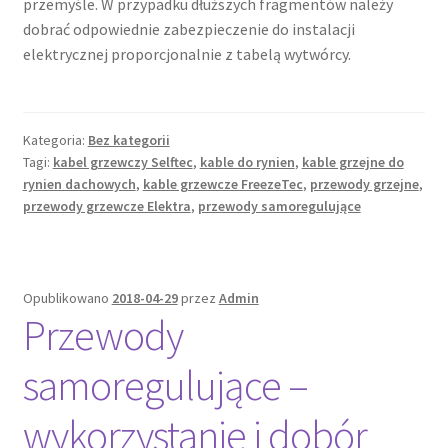
przemyśle. W przypadku dłuższych fragmentów należy
dobrać odpowiednie zabezpieczenie do instalacji
elektrycznej proporcjonalnie z tabelą wytwórcy.
Kategoria:
Bez kategorii
Tagi:
kabel grzewczy Selftec
,
kable do rynien
,
kable grzejne do
rynien dachowych
,
kable grzewcze FreezeTec
,
przewody grzejne
,
przewody grzewcze Elektra
,
przewody samoregulujące
Opublikowano
2018-04-29
przez
Admin
Przewody
samoregulujące –
wykorzystanie i dobór