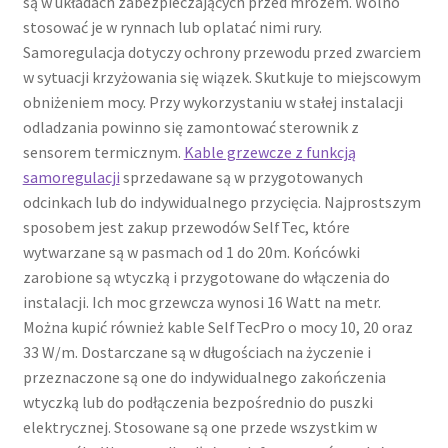
są w układach zabezpieczających przed mrozem. Wolno
stosować je w rynnach lub oplatać nimi rury.
Samoregulacja dotyczy ochrony przewodu przed zwarciem
w sytuacji krzyżowania się wiązek. Skutkuje to miejscowym
obniżeniem mocy. Przy wykorzystaniu w stałej instalacji
odladzania powinno się zamontować sterownik z
sensorem termicznym.
Kable grzewcze z funkcją
samoregulacji
sprzedawane są w przygotowanych
odcinkach lub do indywidualnego przycięcia. Najprostszym
sposobem jest zakup przewodów SelfTec, które
wytwarzane są w pasmach od 1 do 20m. Końcówki
zarobione są wtyczką i przygotowane do włączenia do
instalacji. Ich moc grzewcza wynosi 16 Watt na metr.
Można kupić również kable SelfTecPro o mocy 10, 20 oraz
33 W/m. Dostarczane są w długościach na życzenie i
przeznaczone są one do indywidualnego zakończenia
wtyczką lub do podłączenia bezpośrednio do puszki
elektrycznej. Stosowane są one przede wszystkim w