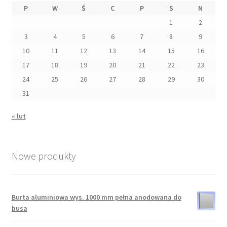
P
W
Ś
C
P
S
N
1
2
3
4
5
6
7
8
9
10
11
12
13
14
15
16
17
18
19
20
21
22
23
24
25
26
27
28
29
30
31
« lut
Nowe produkty
Burta aluminiowa wys. 1000 mm pełna anodowana do
busa