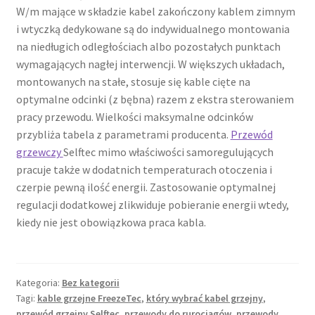
W/m mające w składzie kabel zakończony kablem zimnym
i wtyczką dedykowane są do indywidualnego montowania
na niedługich odległościach albo pozostałych punktach
wymagających nagłej interwencji. W większych układach,
montowanych na stałe, stosuje się kable cięte na
optymalne odcinki (z bębna) razem z ekstra sterowaniem
pracy przewodu. Wielkości maksymalne odcinków
przybliża tabela z parametrami producenta.
Przewód
grzewczy
Selftec mimo właściwości samoregulujących
pracuje także w dodatnich temperaturach otoczenia i
czerpie pewną ilość energii. Zastosowanie optymalnej
regulacji dodatkowej zlikwiduje pobieranie energii wtedy,
kiedy nie jest obowiązkowa praca kabla.
Kategoria:
Bez kategorii
Tagi:
kable grzejne FreezeTec
,
który wybrać kabel grzejny
,
przewód grzejny Selftec
,
przewody do rurociągów
,
przewody