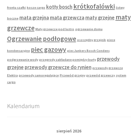
krótkofalówki
kotły bosch
frontu szafki
kosze cargo
listwy
maty
mata grzejna
mata grzewcza
maty grzejne
boczne
grzewcze
Maty grzewcze pod lustro
ogrzewanie domu
Ogrzewanie podłogowe
oszczędny grzejnik
piece
piec gazowy
kondensacyjne
piec Junkers Bosch Condens
przewody
podgrzewanie wody
przegrody zakładane pomiędzy burty
grzejne
przewody grzewcze do rynien
przewody grzewcze
Elektra
przewody samoregulujące
Przewód grzejny
przewód grzewczy
system
cargo
Kalendarium
sierpień 2026