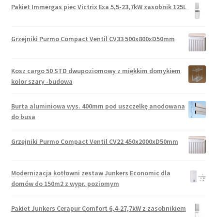
Pakiet Immergas piec Victrix Exa 5,5-23,7kW zasobnik 125L
Grzejniki Purmo Compact Ventil CV33 500x800xD50mm
Kosz cargo 50 STD dwupoziomowy z miękkim domykiem
kolor szary -budowa
Burta aluminiowa wys. 400mm pod uszczelkę anodowana
do busa
Grzejniki Purmo Compact Ventil CV22 450x2000xD50mm
Modernizacja kotłowni zestaw Junkers Economic dla
domów do 150m2 z wypr. poziomym
Pakiet Junkers Cerapur Comfort 6,4-27,7kW z zasobnikiem