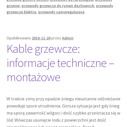
grzejne
,
przewody grzewcze do rynien dachowych
,
przewody
grzewcze Elektra
,
przewody samoregulujące
Opublikowano
2016-11-20
przez
Admin
Kable grzewcze:
informacje techniczne –
montażowe
W trakcie zimy przy opadzie śniegu nieustanne odśnieżanie
powoduje spore utrudnienia. Gorsza sytuacja jest gdy śnieg
ma sporą zawartość wilgoci i dość szybko przeistacza się w
lód. Wówczas usunięcie lodu z powierzchni jest dość
skomplikowane lub nawet niemożliwe. Przed