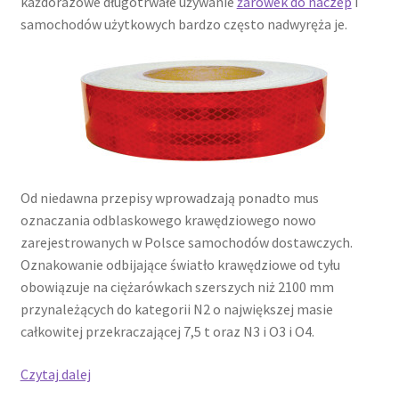
każdorazowe długotrwałe używanie
żarówek do naczep
i
samochodów użytkowych bardzo często nadwyręża je.
Od niedawna przepisy wprowadzają ponadto mus
oznaczania odblaskowego krawędziowego nowo
zarejestrowanych w Polsce samochodów dostawczych.
Oznakowanie odbijające światło krawędziowe od tyłu
obowiązuje na ciężarówkach szerszych niż 2100 mm
przynależących do kategorii N2 o największej masie
całkowitej przekraczającej 7,5 t oraz N3 i O3 i O4.
Oświetlenie
Czytaj dalej
do