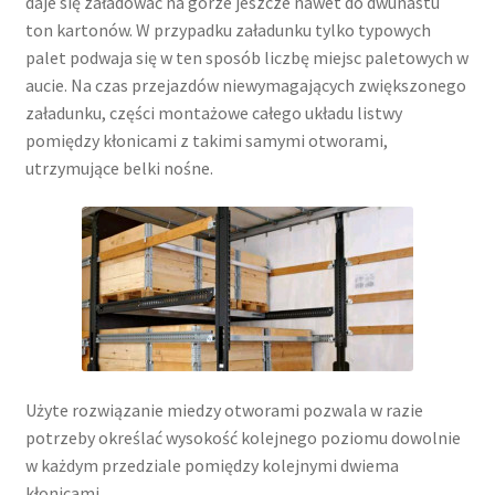
daje się załadować na górze jeszcze nawet do dwunastu
ton kartonów. W przypadku załadunku tylko typowych
palet podwaja się w ten sposób liczbę miejsc paletowych w
aucie. Na czas przejazdów niewymagających zwiększonego
załadunku, części montażowe całego układu listwy
pomiędzy kłonicami z takimi samymi otworami,
utrzymujące belki nośne.
Użyte rozwiązanie miedzy otworami pozwala w razie
potrzeby określać wysokość kolejnego poziomu dowolnie
w każdym przedziale pomiędzy kolejnymi dwiema
kłonicami.