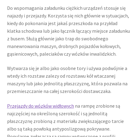
Do wspomagania załadunku ciężkich urządzeń stosuje się
najazdy i przejazdy. Korzysta się nich głównie w sytuacjach,
kiedy do pokonania jest jakaś przeszkoda na przykład
klatka schodowa lub jako łącznik łączący miejsce załadunku
z busem. Służą głównie jako trap do swobodnego
manewrowania maszyn, drobnych pojazdów kołowych,
gąsienicowych, paleciaków czy wózków inwalidzkich.
Wytwarza się je albo jako osobne tory i używa podwójnie a
wtedy ich rozstaw zalezy od rozstawu kół wtaczanej
maszyny lub jako jednolitą płaszczyznę, która pozwala na
przemieszczanie na całej szerokości dostawczaka.
Przejazdy do wózków widłowych
na rampę zrobione są
najczęściej na określoną szerokość i są jednolitą
płaszczyznę zrobioną z materiału zwiększającego tarcie
albo są taką powłoką antyposlizgową pokrywane.
Popularne zwłaszcza są rampy wytworzone z profili