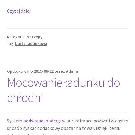
Remont
Czytaj dalej
burty
Kategoria:
Naczepy
Tag:
burta ładunkowa
Opublikowano
2015-06-22
przez
Admin
Mocowanie ładunku do
chłodni
System
podwójnej podłogi
w burtofirance pozwoli w chytry
sposób zyskać dodatkowy obszar na towar. Dzięki temu