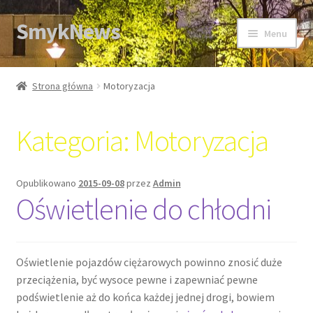
SmykNews
Przejdź
Przejdź
Menu
do
do
nawigacji
treści
Strona główna
Strona główna
Motoryzacja
Kategoria:
Motoryzacja
Opublikowano
2015-09-08
przez
Admin
Oświetlenie do chłodni
Oświetlenie pojazdów ciężarowych powinno znosić duże
przeciążenia, być wysoce pewne i zapewniać pewne
podświetlenie aż do końca każdej jednej drogi, bowiem