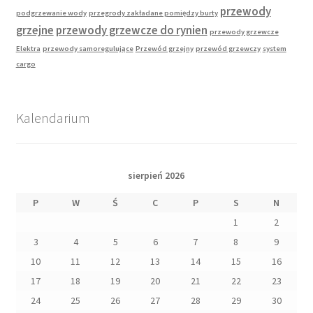
przewody
podgrzewanie wody
przegrody zakładane pomiędzy burty
grzejne
przewody grzewcze do rynien
przewody grzewcze
Elektra
przewody samoregulujące
Przewód grzejny
przewód grzewczy
system
cargo
Kalendarium
sierpień 2026
P
W
Ś
C
P
S
N
1
2
3
4
5
6
7
8
9
10
11
12
13
14
15
16
17
18
19
20
21
22
23
24
25
26
27
28
29
30