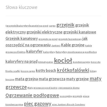
Słowa kluczowe
grzejnik
grzejnik
(grzejniki|kaloryfery|panele} na prąd
cargo
elektryczny
grzejniki elektryczne
grzejniki kanałowe
Grzejnik kanałowy
jak
grzejnik na prąd
grzejnik łazienkowy
oszczędzić na ogrzewaniu
Kable grzejne
Junkers
kable
kaloryfer
grzewcze Elektra
kaloryfery
Kaloryfery montowane w podłodze
kocioł
kaloryfery na prąd
klimatyzator
kondensacyjny
kosz do
krótkofalówki
kotły bosch
frontu szafki
kosze cargo
listwy
maty
mata grzejna
mata grzewcza
maty grzejne
boczne
grzewcze
Maty grzewcze pod lustro
ogrzewanie domu
Ogrzewanie podłogowe
oszczędny grzejnik
piece
piec gazowy
kondensacyjne
piec Junkers Bosch Condens