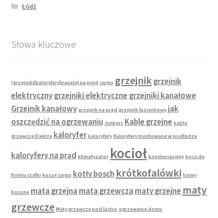
Łódź
Słowa kluczowe
grzejnik
grzejnik
(grzejniki|kaloryfery|panele} na prąd
cargo
elektryczny
grzejniki elektryczne
grzejniki kanałowe
Grzejnik kanałowy
jak
grzejnik na prąd
grzejnik łazienkowy
oszczędzić na ogrzewaniu
Kable grzejne
Junkers
kable
kaloryfer
grzewcze Elektra
kaloryfery
Kaloryfery montowane w podłodze
kocioł
kaloryfery na prąd
klimatyzator
kondensacyjny
kosz do
krótkofalówki
kotły bosch
frontu szafki
kosze cargo
listwy
maty
mata grzejna
mata grzewcza
maty grzejne
boczne
grzewcze
Maty grzewcze pod lustro
ogrzewanie domu