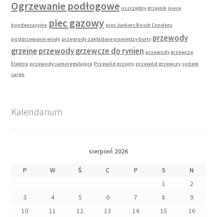
Ogrzewanie podłogowe
oszczędny grzejnik
piece
piec gazowy
kondensacyjne
piec Junkers Bosch Condens
przewody
podgrzewanie wody
przegrody zakładane pomiędzy burty
grzejne
przewody grzewcze do rynien
przewody grzewcze
Elektra
przewody samoregulujące
Przewód grzejny
przewód grzewczy
system
cargo
Kalendarium
sierpień 2026
P
W
Ś
C
P
S
N
1
2
3
4
5
6
7
8
9
10
11
12
13
14
15
16