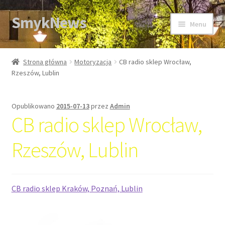
SmykNews
Przejdź
Przejdź
Menu
do
do
nawigacji
treści
Strona główna
Strona główna
Motoryzacja
CB radio sklep Wrocław,
Rzeszów, Lublin
Opublikowano
2015-07-13
przez
Admin
CB radio sklep Wrocław,
Rzeszów, Lublin
CB radio sklep Kraków, Poznań, Lublin