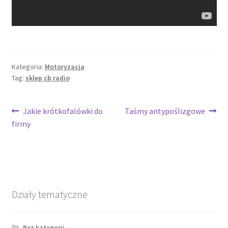
Kategoria:
Motoryzacja
Tag:
sklep cb radio
Nawigacja
Poprzedni
Następny
Jakie krótkofalówki do
Taśmy antypoślizgowe
wpis:
wpis:
firmy
wpisu
Działy tematyczne
Bez kategorii