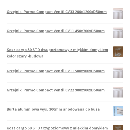
Grzejniki Purmo Compact Ventil CV33 200x1200xD50mm
Grzejniki Purmo Compact Ventil CV11 450x700xD50mm
Kosz cargo 50 STD dwupoziomowy z miękkim domykiem
kolor szary -budowa
Grzejniki Purmo Compact Ventil CV11 500x900xD50mm
Grzejniki Purmo Compact Ventil CV22 900x900xD50mm
Burta aluminiowa wys. 300mm anodowana do busa
Kosz cargo 50 STD trzypoziomowy z miękkim domykiem