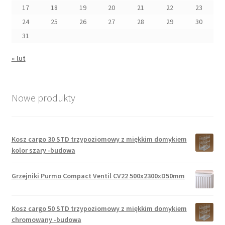
17
18
19
20
21
22
23
24
25
26
27
28
29
30
31
« lut
Nowe produkty
Kosz cargo 30 STD trzypoziomowy z miękkim domykiem
kolor szary -budowa
Grzejniki Purmo Compact Ventil CV22 500x2300xD50mm
Kosz cargo 50 STD trzypoziomowy z miękkim domykiem
chromowany -budowa