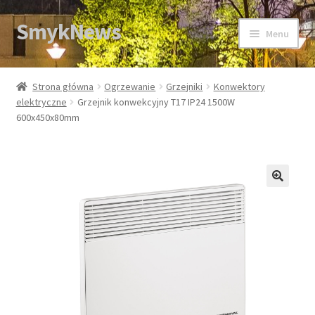
SmykNews
Przejdź
Przejdź
Menu
do
do
nawigacji
treści
Strona główna
Strona główna
Ogrzewanie
Grzejniki
Konwektory
elektryczne
Grzejnik konwekcyjny T17 IP24 1500W
600x450x80mm