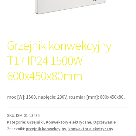
Grzejnik konwekcyjny
T17 IP24 1500W
600x450x80mm
moc [W]: 1500, napięcie: 230V, rozmiar [mm]: 600x450x80,
SKU:
ISM-01-13485
Kategorie:
Grzejniki
,
Konwektory elektryczne
,
Ogrzewanie
Znaczniki:
grzejnik konwekcyjny
,
konwektor eleketryczny