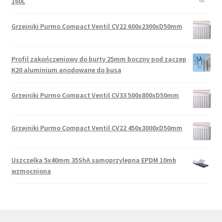
160L
Grzejniki Purmo Compact Ventil CV22 600x2300xD50mm
Profil zakończeniowy do burty 25mm boczny pod zaczep
K20 aluminium anodowane do busa
Grzejniki Purmo Compact Ventil CV33 500x800xD50mm
Grzejniki Purmo Compact Ventil CV22 450x3000xD50mm
Uszczelka 5x40mm 35ShA samoprzylepna EPDM 10mb
wzmocniona