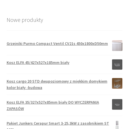
Nowe produkty
Grzejniki Purmo Compact Ventil CV21s 450x1800xD50mm
Kosz ELFA 45/427x527x185mm biały
Kosz cargo 20 STD dwupoziomowy z miękkim domykiem
kolor biały -budowa
Kosz ELFA 35/327x527x85mm biały DO WYCZERPANIA
ZAPASÓW
Pakiet Junkers Cerapur Smart 3-25,3kW z zasobnikiem ST