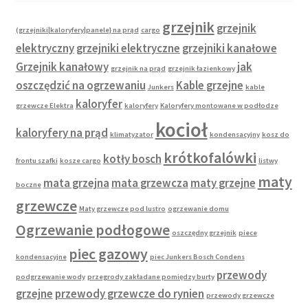
grzejnik
grzejnik
(grzejniki|kaloryfery|panele} na prąd
cargo
elektryczny
grzejniki elektryczne
grzejniki kanałowe
Grzejnik kanałowy
jak
grzejnik na prąd
grzejnik łazienkowy
oszczędzić na ogrzewaniu
Kable grzejne
Junkers
kable
kaloryfer
grzewcze Elektra
kaloryfery
Kaloryfery montowane w podłodze
kocioł
kaloryfery na prąd
klimatyzator
kondensacyjny
kosz do
krótkofalówki
kotły bosch
frontu szafki
kosze cargo
listwy
maty
mata grzejna
mata grzewcza
maty grzejne
boczne
grzewcze
Maty grzewcze pod lustro
ogrzewanie domu
Ogrzewanie podłogowe
oszczędny grzejnik
piece
piec gazowy
kondensacyjne
piec Junkers Bosch Condens
przewody
podgrzewanie wody
przegrody zakładane pomiędzy burty
grzejne
przewody grzewcze do rynien
przewody grzewcze