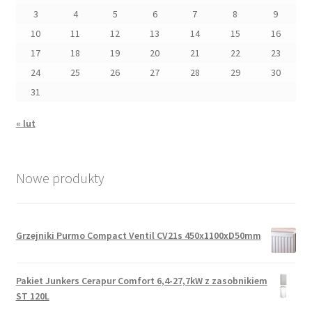
3
4
5
6
7
8
9
10
11
12
13
14
15
16
17
18
19
20
21
22
23
24
25
26
27
28
29
30
31
« lut
Nowe produkty
Grzejniki Purmo Compact Ventil CV21s 450x1100xD50mm
Pakiet Junkers Cerapur Comfort 6,4-27,7kW z zasobnikiem
ST 120L