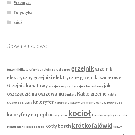
Przemysł
Turystyka
Łódź
Słowa kluczowe
grzejnik
grzejnik
(grzejniki|kaloryfery|panele} na prąd
cargo
elektryczny
grzejniki elektryczne
grzejniki kanałowe
Grzejnik kanałowy
jak
grzejnik na prąd
grzejnik łazienkowy
oszczędzić na ogrzewaniu
Kable grzejne
Junkers
kable
kaloryfer
grzewcze Elektra
kaloryfery
Kaloryfery montowane w podłodze
kocioł
kaloryfery na prąd
klimatyzator
kondensacyjny
kosz do
krótkofalówki
kotły bosch
frontu szafki
kosze cargo
listwy