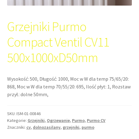
Grzejniki Purmo
Compact Ventil CV11
500x1000xD50mm
Wysokość: 500, Długość: 1000, Moc w W dla temp 75/65/20:
868, Moc w W dla temp 70/55/20: 695, Ilość płyt: 1, Rozstaw
przył.: dolne 50mm,
SKU:
ISM-01-00846
Kategorie:
Grzejniki
,
Ogrzewanie
,
Purmo
,
Purmo CV
Znaczniki:
cv
,
dolnozasilany
,
grzejniki
,
purmo