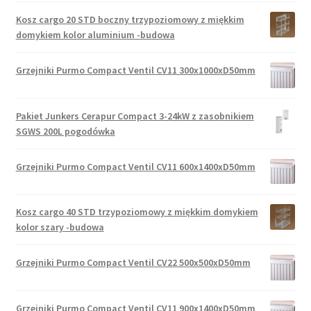
Kosz cargo 20 STD boczny trzypoziomowy z miękkim
domykiem kolor aluminium -budowa
Grzejniki Purmo Compact Ventil CV11 300x1000xD50mm
Pakiet Junkers Cerapur Compact 3-24kW z zasobnikiem
SGWS 200L pogodówka
Grzejniki Purmo Compact Ventil CV11 600x1400xD50mm
Kosz cargo 40 STD trzypoziomowy z miękkim domykiem
kolor szary -budowa
Grzejniki Purmo Compact Ventil CV22 500x500xD50mm
Grzejniki Purmo Compact Ventil CV11 900x1400xD50mm