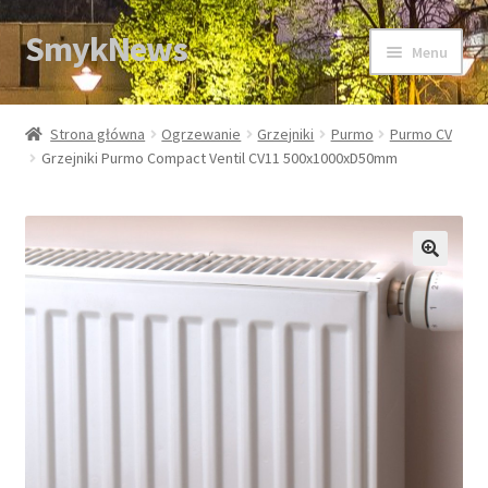
SmykNews
Przejdź
Przejdź
Menu
do
do
nawigacji
treści
Strona główna
Strona główna
Ogrzewanie
Grzejniki
Purmo
Purmo CV
Grzejniki Purmo Compact Ventil CV11 500x1000xD50mm