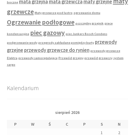
maty
mata grzejna
mata grzewcza
maty grzejne
boczne
grzewcze
Maty grzewcze pod lustro
ogrzewanie domu
Ogrzewanie podłogowe
oszczędny grzejnik
piece
piec gazowy
kondensacyjne
piec Junkers Bosch Condens
przewody
podgrzewanie wody
przegrody zakładane pomiędzy burty
grzejne
przewody grzewcze do rynien
przewody grzewcze
Elektra
przewody samoregulujące
Przewód grzejny
przewód grzewczy
system
cargo
Kalendarium
sierpień 2026
P
W
Ś
C
P
S
N
1
2