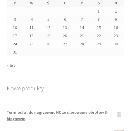
P
W
Ś
C
P
S
N
1
2
3
4
5
6
7
8
9
10
11
12
13
14
15
16
17
18
19
20
21
22
23
24
25
26
27
28
29
30
31
« lut
Nowe produkty
Terrmostat do nagrzewnic HC ze sterowanie obrotów 3-
biegowym