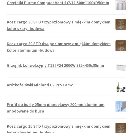
Grzejniki Purmo Compact Ventil CV11 500x1100xD50mm
Kosz cargo 30 STD trzypoziomowy z miękkim domykiem
kolor szary -budowa
Kosz cargo 30 STD dwupoziomowy z miękkim domykiem
kolor aluminium -budowa
Grzejnik konwekcyjny T18 IP24 2000W 785x450x95mm
Krótkofalówki Midland G7 Pro Camo
Profil do burty 25mm plandekowy 200mm aluminium
anodowane do busa
Kosz cargo 15 STD trzypoziomowy z miękkim domykiem
kolor aluminium -budowa