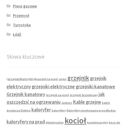
Piece gazowe
Przemysł
Turystyka
Łódź
Słowa kluczowe
grzejnik
grzejnik
(grzejniki|kaloryfery|panele} na prąd
cargo
elektryczny
grzejniki elektryczne
grzejniki kanałowe
Grzejnik kanałowy
jak
grzejnik na prąd
grzejnik łazienkowy
oszczędzić na ogrzewaniu
Kable grzejne
Junkers
kable
kaloryfer
grzewcze Elektra
kaloryfery
Kaloryfery montowane w podłodze
kocioł
kaloryfery na prąd
klimatyzator
kondensacyjny
kosz do