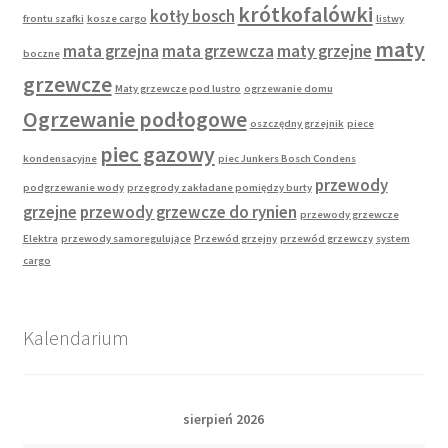
krótkofalówki
kotły bosch
frontu szafki
kosze cargo
listwy
maty
mata grzejna
mata grzewcza
maty grzejne
boczne
grzewcze
Maty grzewcze pod lustro
ogrzewanie domu
Ogrzewanie podłogowe
oszczędny grzejnik
piece
piec gazowy
kondensacyjne
piec Junkers Bosch Condens
przewody
podgrzewanie wody
przegrody zakładane pomiędzy burty
grzejne
przewody grzewcze do rynien
przewody grzewcze
Elektra
przewody samoregulujące
Przewód grzejny
przewód grzewczy
system
cargo
Kalendarium
sierpień 2026