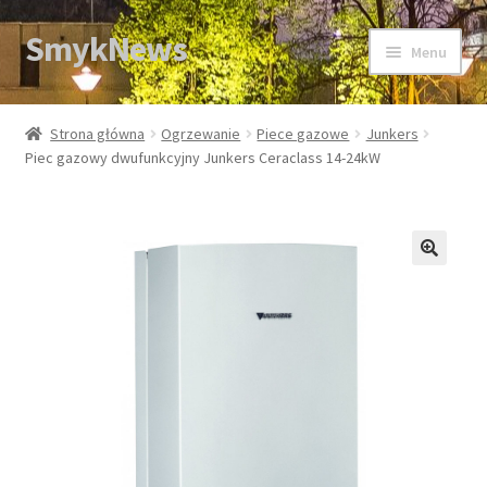
SmykNews
Przejdź
Przejdź
Menu
do
do
nawigacji
treści
Strona główna
Strona główna
Ogrzewanie
Piece gazowe
Junkers
Piec gazowy dwufunkcyjny Junkers Ceraclass 14-24kW