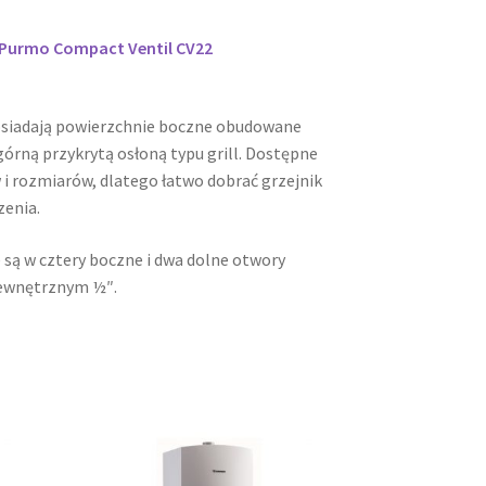
i Purmo Compact Ventil CV22
osiadają powierzchnie boczne obudowane
órną przykrytą osłoną typu grill. Dostępne
 i rozmiarów, dlatego łatwo dobrać grzejnik
zenia.
 są w cztery boczne i dwa dolne otwory
ewnętrznym ½″.