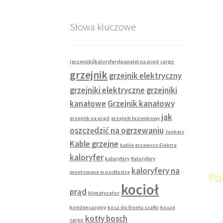
Słowa kluczowe
(grzejniki|kaloryfery|panele} na prąd
cargo
grzejnik
grzejnik elektryczny
grzejniki elektryczne
grzejniki
kanałowe
Grzejnik kanałowy
jak
grzejnik na prąd
grzejnik łazienkowy
oszczędzić na ogrzewaniu
Junkers
Kable grzejne
kable grzewcze Elektra
kaloryfer
kaloryfery
Kaloryfery
kaloryfery na
montowane w podłodze
Po
kocioł
prąd
klimatyzator
kondensacyjny
kosz do frontu szafki
kosze
kotły bosch
cargo