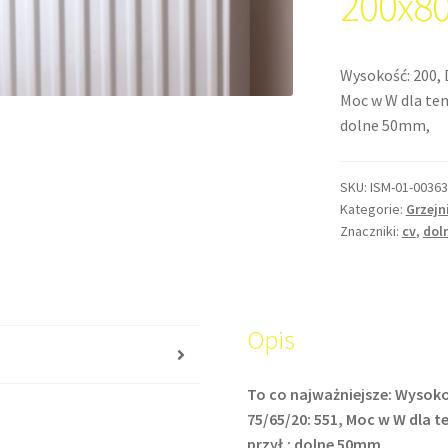
200x8
Wysokość: 200, 
Moc w W dla temp
dolne 50mm,
SKU:
ISM-01-00363
Kategorie:
Grzejn
Znaczniki:
cv
,
dol
Opis
s
To co najważniejsze: Wysoko
75/65/20: 551, Moc w W dla te
przył.: dolne 50mm,