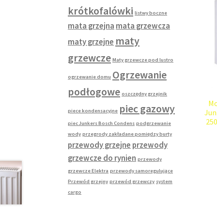
krótkofalówki
listwy boczne
mata grzejna
mata grzewcza
maty
maty grzejne
grzewcze
Maty grzewcze pod lustro
Ogrzewanie
ogrzewanie domu
podłogowe
oszczędny grzejnik
Mo
piec gazowy
piece kondensacyjne
Jun
25
piec Junkers Bosch Condens
podgrzewanie
wody
przegrody zakładane pomiędzy burty
przewody grzejne
przewody
grzewcze do rynien
przewody
grzewcze Elektra
przewody samoregulujące
Przewód grzejny
przewód grzewczy
system
cargo