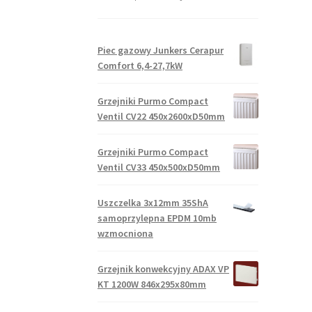
Piec gazowy Junkers Cerapur
Comfort 6,4-27,7kW
Grzejniki Purmo Compact
Ventil CV22 450x2600xD50mm
Grzejniki Purmo Compact
Ventil CV33 450x500xD50mm
Uszczelka 3x12mm 35ShA
samoprzylepna EPDM 10mb
wzmocniona
Grzejnik konwekcyjny ADAX VP
KT 1200W 846x295x80mm