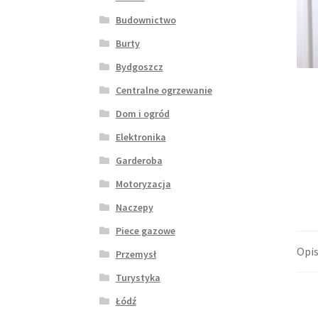
Budownictwo
Burty
Bydgoszcz
Centralne ogrzewanie
Dom i ogród
Elektronika
Garderoba
Motoryzacja
Naczepy
Piece gazowe
Opi
Przemysł
Turystyka
Łódź