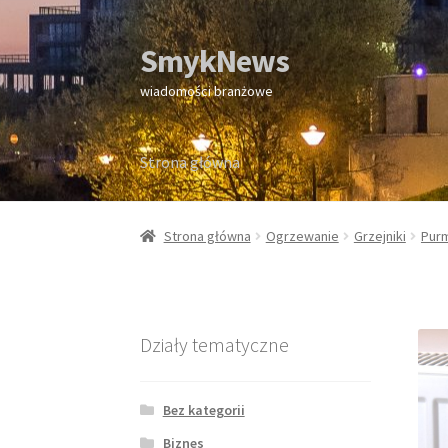
SmykNews
Przejdź
Przejdź
do
do
wiadomości branżowe
nawigacji
treści
Strona główna
Strona główna
Strona główna
Ogrzewanie
Grzejniki
Pur
Działy tematyczne
Bez kategorii
Biznes