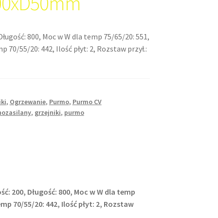
00xD50mm
Długość: 800, Moc w W dla temp 75/65/20: 551,
 70/55/20: 442, Ilość płyt: 2, Rozstaw przył.:
iki
,
Ogrzewanie
,
Purmo
,
Purmo CV
nozasilany
,
grzejniki
,
purmo
ść: 200, Długość: 800, Moc w W dla temp
mp 70/55/20: 442, Ilość płyt: 2, Rozstaw