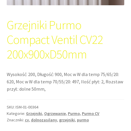
Grzejniki Purmo
Compact Ventil CV22
200x900xD50mm
Wysokość: 200, Długość: 900, Moc w W dla temp 75/65/20:
620, Moc w W dla temp 70/55/20: 497, Ilość płyt: 2, Rozstaw
przył.: dolne 50mm,
SKU:
ISM-01-00364
Kategorie:
Grzejniki
,
Ogrzewanie
,
Purmo
,
Purmo CV
Znaczniki:
cv
,
dolnozasilany
,
grzejniki
,
purmo