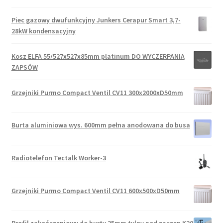
Piec gazowy dwufunkcyjny Junkers Cerapur Smart 3,7-
28kW kondensacyjny
Kosz ELFA 55/527x527x85mm platinum DO WYCZERPANIA
ZAPSÓW
Grzejniki Purmo Compact Ventil CV11 300x2000xD50mm
Burta aluminiowa wys. 600mm pełna anodowana do busa
Radiotelefon Tectalk Worker-3
Grzejniki Purmo Compact Ventil CV11 600x500xD50mm