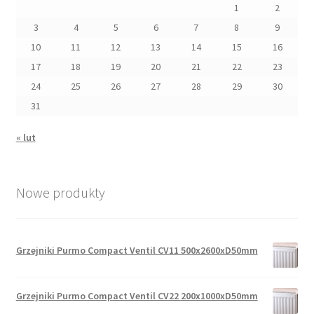
1
2
3
4
5
6
7
8
9
10
11
12
13
14
15
16
17
18
19
20
21
22
23
24
25
26
27
28
29
30
31
« lut
Nowe produkty
Grzejniki Purmo Compact Ventil CV11 500x2600xD50mm
Grzejniki Purmo Compact Ventil CV22 200x1000xD50mm