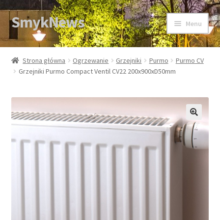
SmykNews
Przejdź
Przejdź
Menu
do
do
nawigacji
treści
Strona główna
Strona główna
Ogrzewanie
Grzejniki
Purmo
Purmo CV
Grzejniki Purmo Compact Ventil CV22 200x900xD50mm