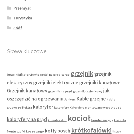
Przemysł
Turystyka
Łódź
Słowa kluczowe
grzejnik
grzejnik
(grzejniki|kaloryfery|panele} na prąd
cargo
elektryczny
grzejniki elektryczne
grzejniki kanałowe
Grzejnik kanałowy
jak
grzejnik na prąd
grzejnik łazienkowy
oszczędzić na ogrzewaniu
Kable grzejne
Junkers
kable
kaloryfer
grzewcze Elektra
kaloryfery
Kaloryfery montowane w podłodze
kocioł
kaloryfery na prąd
klimatyzator
kondensacyjny
kosz do
krótkofalówki
kotły bosch
frontu szafki
kosze cargo
listwy