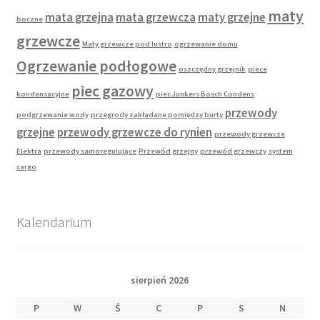
maty
mata grzejna
mata grzewcza
maty grzejne
boczne
grzewcze
Maty grzewcze pod lustro
ogrzewanie domu
Ogrzewanie podłogowe
oszczędny grzejnik
piece
piec gazowy
kondensacyjne
piec Junkers Bosch Condens
przewody
podgrzewanie wody
przegrody zakładane pomiędzy burty
grzejne
przewody grzewcze do rynien
przewody grzewcze
Elektra
przewody samoregulujące
Przewód grzejny
przewód grzewczy
system
cargo
Kalendarium
sierpień 2026
P
W
Ś
C
P
S
N