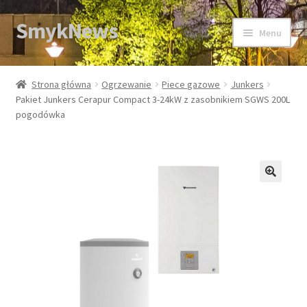
SmykNews
Przejdź
Przejdź
Menu
do
do
nawigacji
treści
Strona główna
Strona główna
Ogrzewanie
Piece gazowe
Junkers
Pakiet Junkers Cerapur Compact 3-24kW z zasobnikiem SGWS 200L
pogodówka