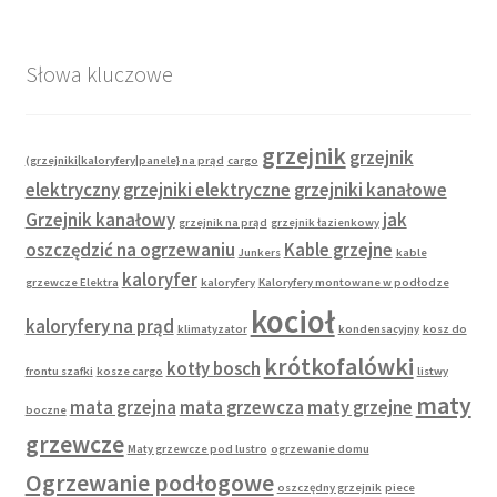
Słowa kluczowe
grzejnik
grzejnik
(grzejniki|kaloryfery|panele} na prąd
cargo
elektryczny
grzejniki elektryczne
grzejniki kanałowe
Grzejnik kanałowy
jak
grzejnik na prąd
grzejnik łazienkowy
oszczędzić na ogrzewaniu
Kable grzejne
Junkers
kable
kaloryfer
grzewcze Elektra
kaloryfery
Kaloryfery montowane w podłodze
kocioł
kaloryfery na prąd
klimatyzator
kondensacyjny
kosz do
krótkofalówki
kotły bosch
frontu szafki
kosze cargo
listwy
maty
mata grzejna
mata grzewcza
maty grzejne
boczne
grzewcze
Maty grzewcze pod lustro
ogrzewanie domu
Ogrzewanie podłogowe
oszczędny grzejnik
piece