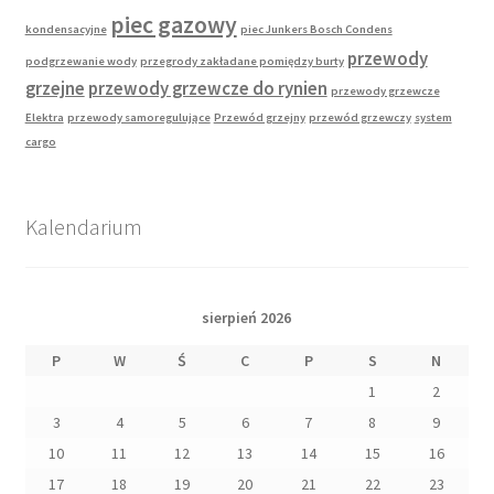
piec gazowy
kondensacyjne
piec Junkers Bosch Condens
przewody
podgrzewanie wody
przegrody zakładane pomiędzy burty
grzejne
przewody grzewcze do rynien
przewody grzewcze
Elektra
przewody samoregulujące
Przewód grzejny
przewód grzewczy
system
cargo
Kalendarium
sierpień 2026
P
W
Ś
C
P
S
N
1
2
3
4
5
6
7
8
9
10
11
12
13
14
15
16
17
18
19
20
21
22
23