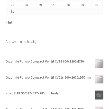
24
25
26
27
28
29
30
31
« lut
Nowe produkty
Grzejniki Purmo Compact Ventil CV33 600x1200xD50mm
Grzejniki Purmo Compact Ventil CV21s 200x2600xD50mm
Kosz ELFA 55/527x527x285mm biały