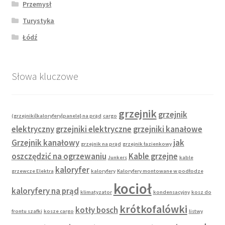
Przemysł
Turystyka
Łódź
Słowa kluczowe
grzejnik
grzejnik
(grzejniki|kaloryfery|panele} na prąd
cargo
elektryczny
grzejniki elektryczne
grzejniki kanałowe
Grzejnik kanałowy
jak
grzejnik na prąd
grzejnik łazienkowy
oszczędzić na ogrzewaniu
Kable grzejne
Junkers
kable
kaloryfer
grzewcze Elektra
kaloryfery
Kaloryfery montowane w podłodze
kocioł
kaloryfery na prąd
klimatyzator
kondensacyjny
kosz do
krótkofalówki
kotły bosch
frontu szafki
kosze cargo
listwy