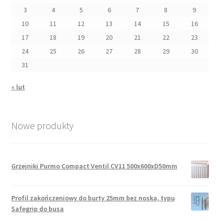
3
4
5
6
7
8
9
10
11
12
13
14
15
16
17
18
19
20
21
22
23
24
25
26
27
28
29
30
31
« lut
Nowe produkty
Grzejniki Purmo Compact Ventil CV11 500x600xD50mm
Profil zakończeniowy do burty 25mm bez noska, typu
Safegrip do busa