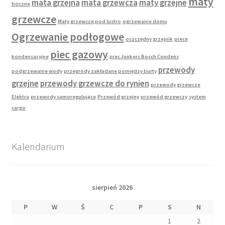
maty
mata grzejna
mata grzewcza
maty grzejne
boczne
grzewcze
Maty grzewcze pod lustro
ogrzewanie domu
Ogrzewanie podłogowe
oszczędny grzejnik
piece
piec gazowy
kondensacyjne
piec Junkers Bosch Condens
przewody
podgrzewanie wody
przegrody zakładane pomiędzy burty
grzejne
przewody grzewcze do rynien
przewody grzewcze
Elektra
przewody samoregulujące
Przewód grzejny
przewód grzewczy
system
cargo
Kalendarium
sierpień 2026
P
W
Ś
C
P
S
N
1
2