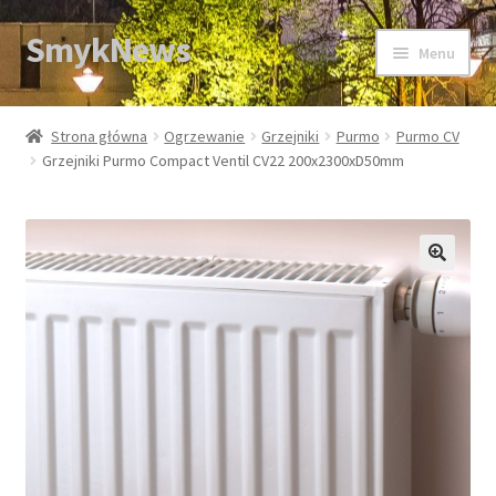
SmykNews
Przejdź
Przejdź
Menu
do
do
nawigacji
treści
Strona główna
Strona główna
Ogrzewanie
Grzejniki
Purmo
Purmo CV
Grzejniki Purmo Compact Ventil CV22 200x2300xD50mm