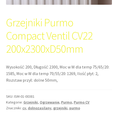
Grzejniki Purmo
Compact Ventil CV22
200x2300xD50mm
Wysokość: 200, Długość: 2300, Moc w W dla temp 75/65/20:
1585, Moc w W dla temp 70/55/20: 1269, Ilość płyt: 2,
Rozstaw przył.: dolne 50mm,
SKU:
ISM-01-00381
Kategorie:
Grzejniki
,
Ogrzewanie
,
Purmo
,
Purmo CV
Znaczniki:
cv
,
dolnozasilany
,
grzejniki
,
purmo