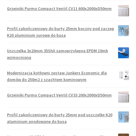
Grzejniki Purmo Compact Ventil CV11 600x2000xD50mm
Profil zakończeniowy do burty 25mm boczny pod zaczep
K20 aluminium surowe do busa
Uszczelka 3x20mm 35ShA samoprzylepna EPDM 10mb
wzmocniona
Modernizacja kotłowni zestaw Junkers Economic dla
domów do 250m2 z szachtem kominowym
Grzejniki Purmo Compact Ventil CV33 200x2000xD50mm
Profil zakończeniowy do burty 25mm pod uszczelkę K20
aluminium anodowane do busa