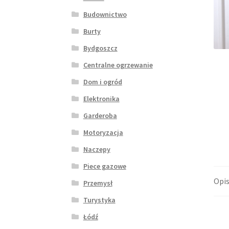
Budownictwo
Burty
Bydgoszcz
Centralne ogrzewanie
Dom i ogród
Elektronika
Garderoba
Motoryzacja
Naczepy
Piece gazowe
Opi
Przemysł
Turystyka
Łódź