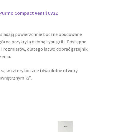
i Purmo Compact Ventil CV22
osiadają powierzchnie boczne obudowane
órną przykrytą osłoną typu grill. Dostępne
 i rozmiarów, dlatego łatwo dobrać grzejnik
zenia.
 są w cztery boczne i dwa dolne otwory
ewnętrznym ½″.