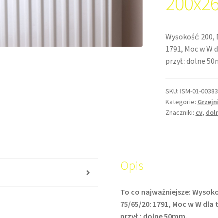
200x2
Wysokość: 200, 
1791, Moc w W d
przył.: dolne 5
SKU:
ISM-01-00383
Kategorie:
Grzejn
Znaczniki:
cv
,
dol
Opis
s
To co najważniejsze: Wysoko
75/65/20: 1791, Moc w W dla 
przył.: dolne 50mm,