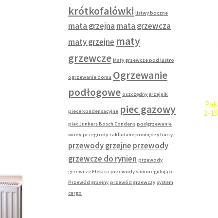
krótkofalówki
listwy boczne
mata grzejna
mata grzewcza
maty
maty grzejne
grzewcze
Maty grzewcze pod lustro
Ogrzewanie
ogrzewanie domu
podłogowe
oszczędny grzejnik
Pak
piec gazowy
piece kondensacyjne
2-1
piec Junkers Bosch Condens
podgrzewanie
wody
przegrody zakładane pomiędzy burty
przewody grzejne
przewody
grzewcze do rynien
przewody
grzewcze Elektra
przewody samoregulujące
Przewód grzejny
przewód grzewczy
system
cargo