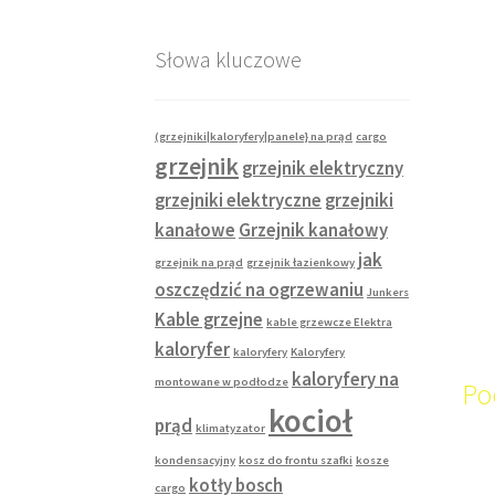
Słowa kluczowe
(grzejniki|kaloryfery|panele} na prąd
cargo
grzejnik
grzejnik elektryczny
grzejniki elektryczne
grzejniki
kanałowe
Grzejnik kanałowy
jak
grzejnik na prąd
grzejnik łazienkowy
oszczędzić na ogrzewaniu
Junkers
Kable grzejne
kable grzewcze Elektra
kaloryfer
kaloryfery
Kaloryfery
kaloryfery na
montowane w podłodze
Po
kocioł
prąd
klimatyzator
kondensacyjny
kosz do frontu szafki
kosze
kotły bosch
cargo