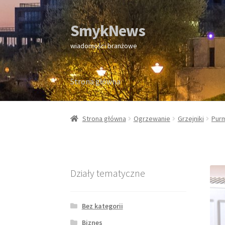
SmykNews
Przejdź
Przejdź
do
do
wiadomości branżowe
nawigacji
treści
Strona główna
Strona główna
Strona główna
Ogrzewanie
Grzejniki
Pur
Działy tematyczne
Bez kategorii
Biznes