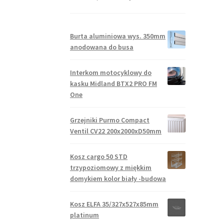
Burta aluminiowa wys. 350mm
anodowana do busa
Interkom motocyklowy do
kasku Midland BTX2 PRO FM
One
Grzejniki Purmo Compact
Ventil CV22 200x2000xD50mm
Kosz cargo 50 STD
trzypoziomowy z miękkim
domykiem kolor biały -budowa
Kosz ELFA 35/327x527x85mm
platinum