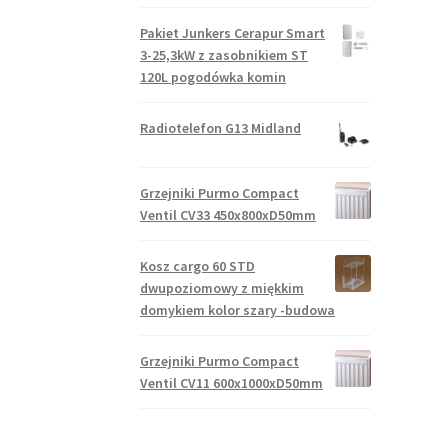
Pakiet Junkers Cerapur Smart
3-25,3kW z zasobnikiem ST
120L pogodówka komin
Radiotelefon G13 Midland
Grzejniki Purmo Compact
Ventil CV33 450x800xD50mm
Kosz cargo 60 STD
dwupoziomowy z miękkim
domykiem kolor szary -budowa
Grzejniki Purmo Compact
Ventil CV11 600x1000xD50mm