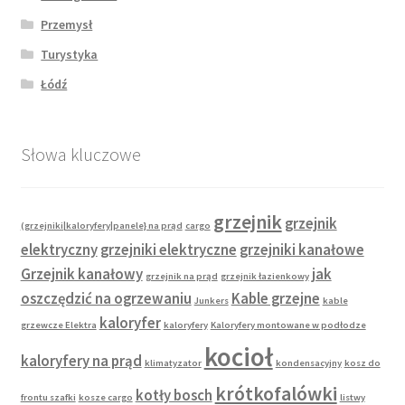
Przemysł
Turystyka
Łódź
Słowa kluczowe
grzejnik
grzejnik
(grzejniki|kaloryfery|panele} na prąd
cargo
elektryczny
grzejniki elektryczne
grzejniki kanałowe
Grzejnik kanałowy
jak
grzejnik na prąd
grzejnik łazienkowy
oszczędzić na ogrzewaniu
Kable grzejne
Junkers
kable
kaloryfer
grzewcze Elektra
kaloryfery
Kaloryfery montowane w podłodze
kocioł
kaloryfery na prąd
klimatyzator
kondensacyjny
kosz do
krótkofalówki
kotły bosch
frontu szafki
kosze cargo
listwy