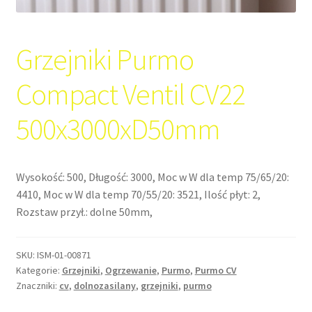
Grzejniki Purmo
Compact Ventil CV22
500x3000xD50mm
Wysokość: 500, Długość: 3000, Moc w W dla temp 75/65/20:
4410, Moc w W dla temp 70/55/20: 3521, Ilość płyt: 2,
Rozstaw przył.: dolne 50mm,
SKU:
ISM-01-00871
Kategorie:
Grzejniki
,
Ogrzewanie
,
Purmo
,
Purmo CV
Znaczniki:
cv
,
dolnozasilany
,
grzejniki
,
purmo