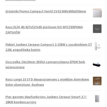
Grzejniki Purmo Compact Ventil CV33 600x900xD50mm
Kosz ELFA 45/427x527x85 platinum DO WYCZERPANIA
ZAPSAÓW
Pakiet Junkers Cerapur Compact 2-15kW z zasobnikiem ST
120L pogodówka komin
Uszczelka 10x10mm 35ShA samoprzylepna EPDM 5mb
wzmocniona
Kosz cargo 15 STD dwupoziomowy z miękkim domykiem
kolor aluminium -budowa
Piec gazowy dwufunkcyjny Junkers Cerapur Smart 3,7-
28kW kondensacyjny