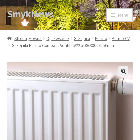
SmykNews
Przejdź
Przejdź
Menu
do
do
nawigacji
treści
Strona główna
Strona główna
Ogrzewanie
Grzejniki
Purmo
Purmo CV
Grzejniki Purmo Compact Ventil CV22 500x3000xD50mm