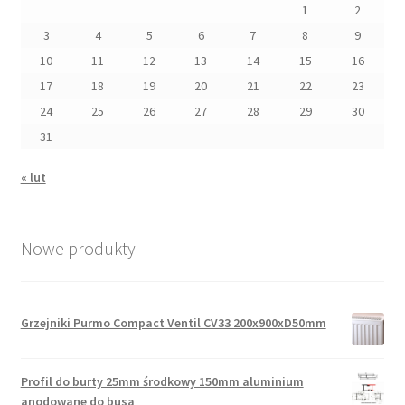
1
2
3
4
5
6
7
8
9
10
11
12
13
14
15
16
17
18
19
20
21
22
23
24
25
26
27
28
29
30
31
« lut
Nowe produkty
Grzejniki Purmo Compact Ventil CV33 200x900xD50mm
Profil do burty 25mm środkowy 150mm aluminium
anodowane do busa