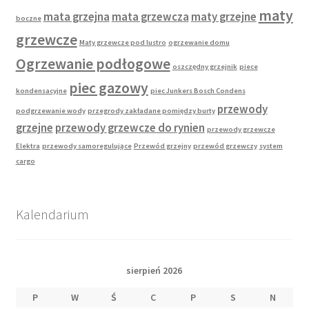
maty
mata grzejna
mata grzewcza
maty grzejne
boczne
grzewcze
Maty grzewcze pod lustro
ogrzewanie domu
Ogrzewanie podłogowe
oszczędny grzejnik
piece
piec gazowy
kondensacyjne
piec Junkers Bosch Condens
przewody
podgrzewanie wody
przegrody zakładane pomiędzy burty
grzejne
przewody grzewcze do rynien
przewody grzewcze
Elektra
przewody samoregulujące
Przewód grzejny
przewód grzewczy
system
cargo
Kalendarium
sierpień 2026
P
W
Ś
C
P
S
N