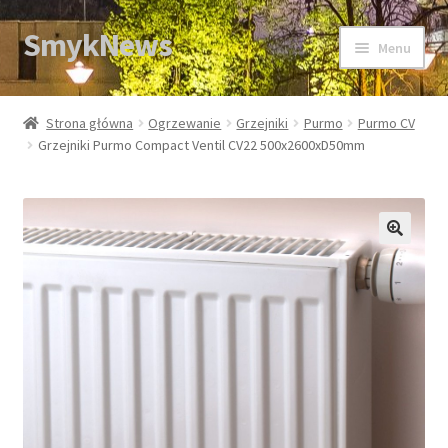
SmykNews
Przejdź
Przejdź
Menu
do
do
nawigacji
treści
Strona główna
Strona główna
Ogrzewanie
Grzejniki
Purmo
Purmo CV
Grzejniki Purmo Compact Ventil CV22 500x2600xD50mm