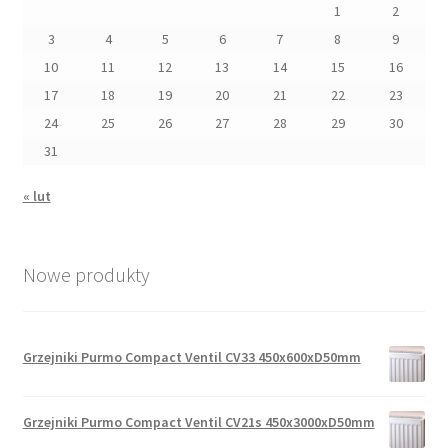
1
2
3
4
5
6
7
8
9
10
11
12
13
14
15
16
17
18
19
20
21
22
23
24
25
26
27
28
29
30
31
« lut
Nowe produkty
Grzejniki Purmo Compact Ventil CV33 450x600xD50mm
Grzejniki Purmo Compact Ventil CV21s 450x3000xD50mm