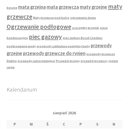
maty
mata grzejna
mata grzewcza
maty grzejne
boczne
grzewcze
Maty grzewcze pod lustro
ogrzewanie domu
Ogrzewanie podłogowe
oszczędny grzejnik
piece
piec gazowy
kondensacyjne
piec Junkers Bosch Condens
przewody
podgrzewanie wody
przegrody zakładane pomiędzy burty
grzejne
przewody grzewcze do rynien
przewody grzewcze
Elektra
przewody samoregulujące
Przewód grzejny
przewód grzewczy
system
cargo
Kalendarium
sierpień 2026
P
W
Ś
C
P
S
N