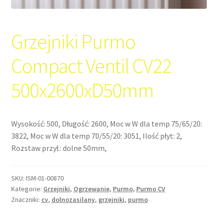
Grzejniki Purmo
Compact Ventil CV22
500x2600xD50mm
Wysokość: 500, Długość: 2600, Moc w W dla temp 75/65/20:
3822, Moc w W dla temp 70/55/20: 3051, Ilość płyt: 2,
Rozstaw przył.: dolne 50mm,
SKU:
ISM-01-00870
Kategorie:
Grzejniki
,
Ogrzewanie
,
Purmo
,
Purmo CV
Znaczniki:
cv
,
dolnozasilany
,
grzejniki
,
purmo