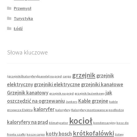
Przemysł
Turystyka
Łódź
Słowa kluczowe
grzejnik
grzejnik
(grzejniki|kaloryfery|panele} na prąd
cargo
elektryczny
grzejniki elektryczne
grzejniki kanałowe
Grzejnik kanałowy
jak
grzejnik na prąd
grzejnik łazienkowy
oszczędzić na ogrzewaniu
Kable grzejne
Junkers
kable
kaloryfer
grzewcze Elektra
kaloryfery
Kaloryfery montowane w podłodze
kocioł
kaloryfery na prąd
klimatyzator
kondensacyjny
kosz do
krótkofalówki
kotły bosch
frontu szafki
kosze cargo
listwy