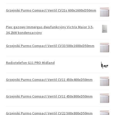
Grzejniki Purmo Compact Ventil CV21s 600x1600xD50mm
Piec gazowy Immergas dwufunkcyjny Victrix Maior 3,5-
34,2kW kondensacyjny
Grzejniki Purmo Compact Ventil CV33 500x1600xD50mm
Radiotelefon G11 PRO Midland
Grzejniki Purmo Compact Ventil CV11 450x400xD50mm
Grzejniki Purmo Compact Ventil CV11 450x800xD50mm
Grzejniki Purmo Compact Ventil CV22 500x800xD50mm