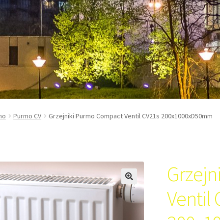
mo
Purmo CV
Grzejniki Purmo Compact Ventil CV21s 200x1000xD50mm
Grzejn
Ventil