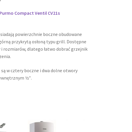
i Purmo Compact Ventil CV21s
osiadają powierzchnie boczne obudowane
órną przykrytą osłoną typu grill. Dostępne
 i rozmiarów, dlatego łatwo dobrać grzejnik
zenia.
 są w cztery boczne i dwa dolne otwory
ewnętrznym ½″.