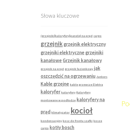
Słowa kluczowe
(grzejniki|kaloryfery|panele} na prąd
cargo
grzejnik
grzejnik elektryczny
grzejniki elektryczne
grzejniki
kanałowe
Grzejnik kanałowy
jak
grzejnik na prąd
grzejnik łazienkowy
oszczędzić na ogrzewaniu
Junkers
Kable grzejne
kable grzewcze Elektra
kaloryfer
kaloryfery
Kaloryfery
kaloryfery na
montowane w podłodze
Po
kocioł
prąd
klimatyzator
kondensacyjny
kosz do frontu szafki
kosze
kotły bosch
cargo