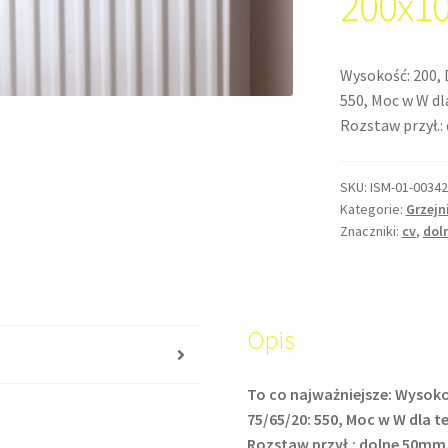
200x1
Wysokość: 200, 
550, Moc w W dla
Rozstaw przył.
SKU:
ISM-01-00342
Kategorie:
Grzejn
Znaczniki:
cv
,
dol
Opis
s
To co najważniejsze: Wysoko
75/65/20: 550, Moc w W dla tem
Rozstaw przył.: dolne 50mm