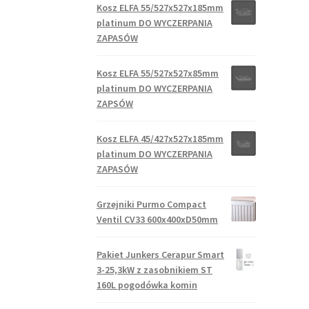
Kosz ELFA 55/527x527x185mm
platinum DO WYCZERPANIA
ZAPASÓW
Kosz ELFA 55/527x527x85mm
platinum DO WYCZERPANIA
ZAPSÓW
Kosz ELFA 45/427x527x185mm
platinum DO WYCZERPANIA
ZAPASÓW
Grzejniki Purmo Compact
Ventil CV33 600x400xD50mm
Pakiet Junkers Cerapur Smart
3-25,3kW z zasobnikiem ST
160L pogodówka komin