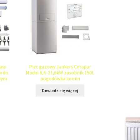
taw
Piec gazowy Junkers Cerapur
w do
Modul 6,6-21,6kW zasobnik 150L
wym
pogodówka komin
Dowiedz się więcej