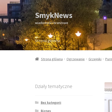
SmykNews
Przejdź
Przejdź
do
do
wiadomości branżowe
nawigacji
treści
Strona główna
Strona główna
Strona główna
Ogrzewanie
Grzejniki
Pur
Działy tematyczne
Bez kategorii
Biznes