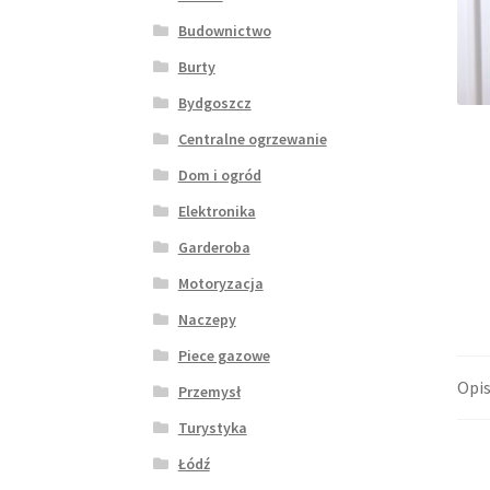
Budownictwo
Burty
Bydgoszcz
Centralne ogrzewanie
Dom i ogród
Elektronika
Garderoba
Motoryzacja
Naczepy
Piece gazowe
Opi
Przemysł
Turystyka
Łódź