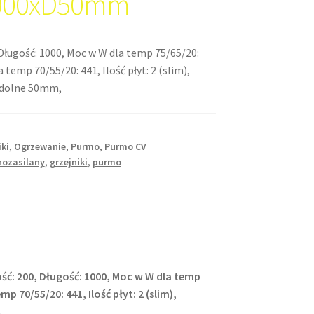
000xD50mm
Długość: 1000, Moc w W dla temp 75/65/20:
 temp 70/55/20: 441, Ilość płyt: 2 (slim),
: dolne 50mm,
iki
,
Ogrzewanie
,
Purmo
,
Purmo CV
nozasilany
,
grzejniki
,
purmo
ść: 200, Długość: 1000, Moc w W dla temp
p 70/55/20: 441, Ilość płyt: 2 (slim),
,