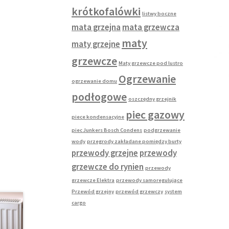
krótkofalówki
listwy boczne
mata grzejna
mata grzewcza
maty
maty grzejne
grzewcze
Maty grzewcze pod lustro
Ogrzewanie
ogrzewanie domu
podłogowe
oszczędny grzejnik
piec gazowy
piece kondensacyjne
piec Junkers Bosch Condens
podgrzewanie
wody
przegrody zakładane pomiędzy burty
przewody grzejne
przewody
grzewcze do rynien
przewody
grzewcze Elektra
przewody samoregulujące
Przewód grzejny
przewód grzewczy
system
cargo