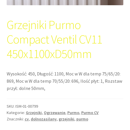
Grzejniki Purmo
Compact Ventil CV11
450x1100xD50mm
Wysokość: 450, Długość: 1100, Moc w W dla temp 75/65/20:
869, Moc w W dla temp 70/55/20: 696, Ilość płyt: 1, Rozstaw
przył.: dolne 50mm,
SKU:
ISM-01-00799
Kategorie:
Grzejniki
,
Ogrzewanie
,
Purmo
,
Purmo CV
Znaczniki:
cv
,
dolnozasilany
,
grzejniki
,
purmo