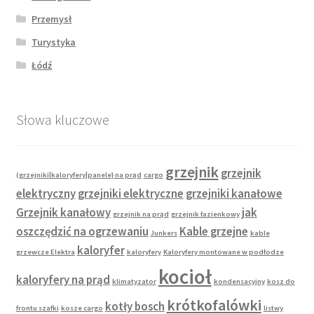
Przemysł
Turystyka
Łódź
Słowa kluczowe
grzejnik
grzejnik
(grzejniki|kaloryfery|panele} na prąd
cargo
elektryczny
grzejniki elektryczne
grzejniki kanałowe
Grzejnik kanałowy
jak
grzejnik na prąd
grzejnik łazienkowy
oszczędzić na ogrzewaniu
Kable grzejne
Junkers
kable
kaloryfer
grzewcze Elektra
kaloryfery
Kaloryfery montowane w podłodze
kocioł
kaloryfery na prąd
klimatyzator
kondensacyjny
kosz do
krótkofalówki
kotły bosch
frontu szafki
kosze cargo
listwy