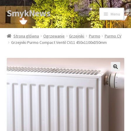
SmykNews
Przejdź
Przejdź
Menu
do
do
nawigacji
treści
Strona główna
Strona główna
Ogrzewanie
Grzejniki
Purmo
Purmo CV
Grzejniki Purmo Compact Ventil CV11 450x1100xD50mm