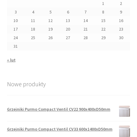
1
2
3
4
5
6
7
8
9
10
11
12
13
14
15
16
17
18
19
20
21
22
23
24
25
26
27
28
29
30
31
« lut
Nowe produkty
Grzejniki Purmo Compact Ventil CV22 900x400xD50mm
Grzejniki Purmo Compact Ventil CV33 600x1400xD50mm