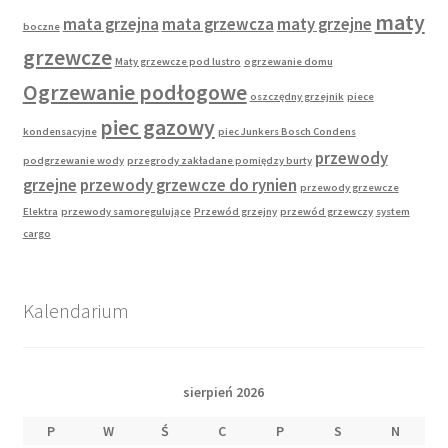
maty
mata grzejna
mata grzewcza
maty grzejne
boczne
grzewcze
Maty grzewcze pod lustro
ogrzewanie domu
Ogrzewanie podłogowe
oszczędny grzejnik
piece
piec gazowy
kondensacyjne
piec Junkers Bosch Condens
przewody
podgrzewanie wody
przegrody zakładane pomiędzy burty
grzejne
przewody grzewcze do rynien
przewody grzewcze
Elektra
przewody samoregulujące
Przewód grzejny
przewód grzewczy
system
cargo
Kalendarium
sierpień 2026
P
W
Ś
C
P
S
N