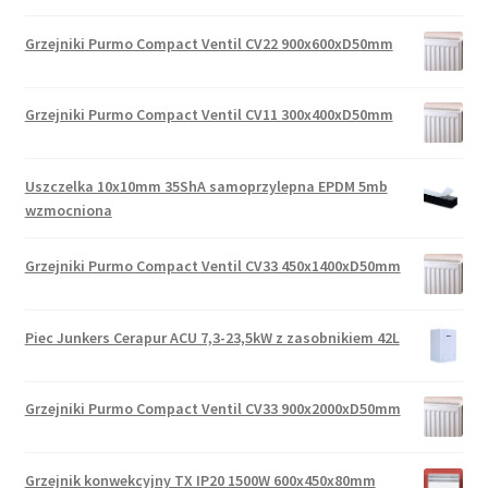
Grzejniki Purmo Compact Ventil CV22 900x600xD50mm
Grzejniki Purmo Compact Ventil CV11 300x400xD50mm
Uszczelka 10x10mm 35ShA samoprzylepna EPDM 5mb
wzmocniona
Grzejniki Purmo Compact Ventil CV33 450x1400xD50mm
Piec Junkers Cerapur ACU 7,3-23,5kW z zasobnikiem 42L
Grzejniki Purmo Compact Ventil CV33 900x2000xD50mm
Grzejnik konwekcyjny TX IP20 1500W 600x450x80mm