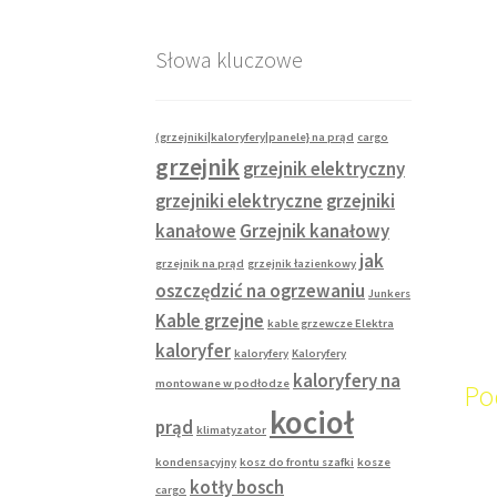
Słowa kluczowe
(grzejniki|kaloryfery|panele} na prąd
cargo
grzejnik
grzejnik elektryczny
grzejniki elektryczne
grzejniki
kanałowe
Grzejnik kanałowy
jak
grzejnik na prąd
grzejnik łazienkowy
oszczędzić na ogrzewaniu
Junkers
Kable grzejne
kable grzewcze Elektra
kaloryfer
kaloryfery
Kaloryfery
kaloryfery na
montowane w podłodze
Po
kocioł
prąd
klimatyzator
kondensacyjny
kosz do frontu szafki
kosze
kotły bosch
cargo