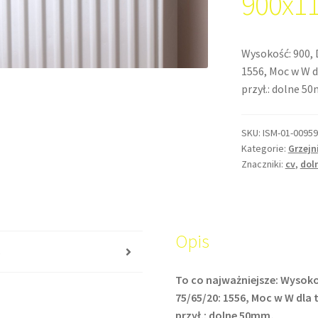
900x1
Wysokość: 900, 
1556, Moc w W d
przył.: dolne 5
SKU:
ISM-01-00959
Kategorie:
Grzejn
Znaczniki:
cv
,
dol
Opis
s
To co najważniejsze: Wysoko
75/65/20: 1556, Moc w W dla 
przył.: dolne 50mm,