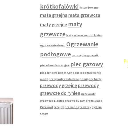
krótkofalówki
listwy boczne
mata grzejna
mata grzewcza
maty
maty grzejne
grzewcze
Maty grzewcze pod lustro
Ogrzewanie
ogrzewanie domu
podłogowe
oszczędny grzejnik
Pi
piec gazowy
piece kondensacyjne
piec Junkers Bosch Condens
podgrzewanie
wody
przegrody zakładane pomiędzy burty
przewody grzejne
przewody
grzewcze do rynien
przewody
grzewcze Elektra
przewody samoregulujące
Przewód grzejny
przewód grzewczy
system
cargo