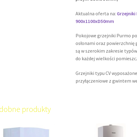
Aktualna oferta na:
Grzejnik
900x1100xD50mm
Pokojowe grzejniki Purmo p
osłonami oraz powierzchnię g
są w szerokim zakresie typów
do każdej wielkości pomieszc
Grzejniki typu CV wyposażone
przyłączeniowe z gwintem w
dobne produkty