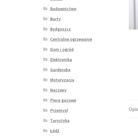
Budownictwo
Burty
Bydgoszcz
Centralne ogrzewanie
Dom i ogród
Elektronika
Garderoba
Motoryzacja
Naczepy
Piece gazowe
Opi
Przemysł
Turystyka
Łódź