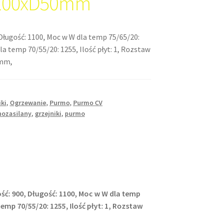
100xD50mm
Długość: 1100, Moc w W dla temp 75/65/20:
la temp 70/55/20: 1255, Ilość płyt: 1, Rozstaw
0mm,
iki
,
Ogrzewanie
,
Purmo
,
Purmo CV
nozasilany
,
grzejniki
,
purmo
ść: 900, Długość: 1100, Moc w W dla temp
temp 70/55/20: 1255, Ilość płyt: 1, Rozstaw