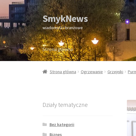
SmykNews
Przejdź
Przejdź
do
do
wiadomości branżowe
nawigacji
treści
Strona główna
Strona główna
Strona główna
Ogrzewanie
Grzejniki
Pur
Działy tematyczne
Bez kategorii
Biznes