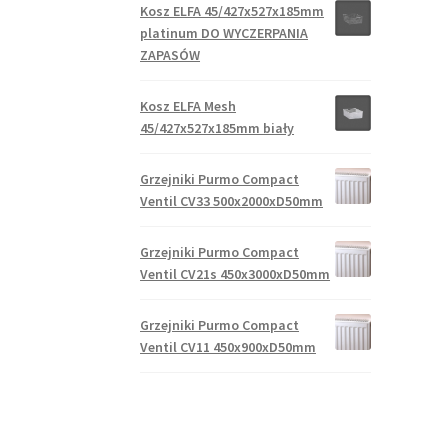
Kosz ELFA 45/427x527x185mm
platinum DO WYCZERPANIA
ZAPASÓW
Kosz ELFA Mesh
45/427x527x185mm biały
Grzejniki Purmo Compact
Ventil CV33 500x2000xD50mm
Grzejniki Purmo Compact
Ventil CV21s 450x3000xD50mm
Grzejniki Purmo Compact
Ventil CV11 450x900xD50mm