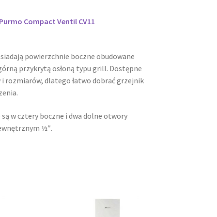
i Purmo Compact Ventil CV11
osiadają powierzchnie boczne obudowane
órną przykrytą osłoną typu grill. Dostępne
 i rozmiarów, dlatego łatwo dobrać grzejnik
zenia.
 są w cztery boczne i dwa dolne otwory
ewnętrznym ½″.