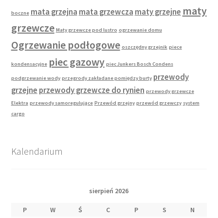
maty
mata grzejna
mata grzewcza
maty grzejne
boczne
grzewcze
Maty grzewcze pod lustro
ogrzewanie domu
Ogrzewanie podłogowe
oszczędny grzejnik
piece
piec gazowy
kondensacyjne
piec Junkers Bosch Condens
przewody
podgrzewanie wody
przegrody zakładane pomiędzy burty
grzejne
przewody grzewcze do rynien
przewody grzewcze
Elektra
przewody samoregulujące
Przewód grzejny
przewód grzewczy
system
cargo
Kalendarium
sierpień 2026
P
W
Ś
C
P
S
N