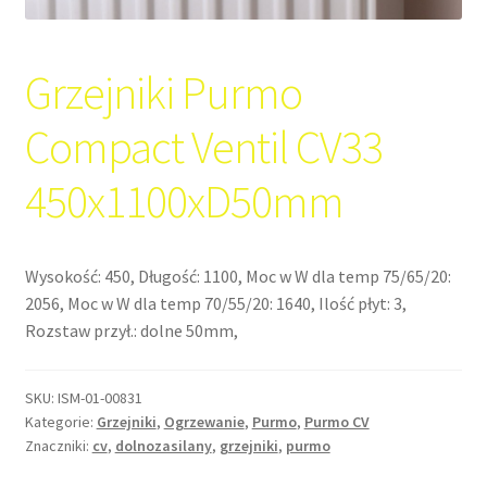
Grzejniki Purmo
Compact Ventil CV33
450x1100xD50mm
Wysokość: 450, Długość: 1100, Moc w W dla temp 75/65/20:
2056, Moc w W dla temp 70/55/20: 1640, Ilość płyt: 3,
Rozstaw przył.: dolne 50mm,
SKU:
ISM-01-00831
Kategorie:
Grzejniki
,
Ogrzewanie
,
Purmo
,
Purmo CV
Znaczniki:
cv
,
dolnozasilany
,
grzejniki
,
purmo