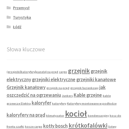
Przemysł
Turystyka
Łódź
Słowa kluczowe
grzejnik
grzejnik
(grzejniki|kaloryfery|panele} na prąd
cargo
elektryczny
grzejniki elektryczne
grzejniki kanałowe
Grzejnik kanałowy
jak
grzejnik na prąd
grzejnik łazienkowy
oszczędzić na ogrzewaniu
Kable grzejne
Junkers
kable
kaloryfer
grzewcze Elektra
kaloryfery
Kaloryfery montowane w podłodze
kocioł
kaloryfery na prąd
klimatyzator
kondensacyjny
kosz do
krótkofalówki
kotły bosch
frontu szafki
kosze cargo
listwy