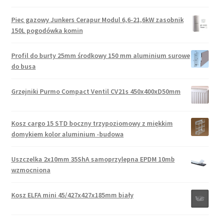
Piec gazowy Junkers Cerapur Modul 6,6-21,6kW zasobnik
150L pogodówka komin
Profil do burty 25mm środkowy 150 mm aluminium surowe
do busa
Grzejniki Purmo Compact Ventil CV21s 450x400xD50mm
Kosz cargo 15 STD boczny trzypoziomowy z miękkim
domykiem kolor aluminium -budowa
Uszczelka 2x10mm 35ShA samoprzylepna EPDM 10mb
wzmocniona
Kosz ELFA mini 45/427x427x185mm biały