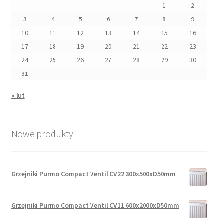
1
2
3
4
5
6
7
8
9
10
11
12
13
14
15
16
17
18
19
20
21
22
23
24
25
26
27
28
29
30
31
« lut
Nowe produkty
Grzejniki Purmo Compact Ventil CV22 300x500xD50mm
Grzejniki Purmo Compact Ventil CV11 600x2000xD50mm