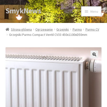
SmykNews
Przejdź
Przejdź
Menu
do
do
nawigacji
treści
Strona główna
Strona główna
Ogrzewanie
Grzejniki
Purmo
Purmo CV
Grzejniki Purmo Compact Ventil CV33 450x1100xD50mm