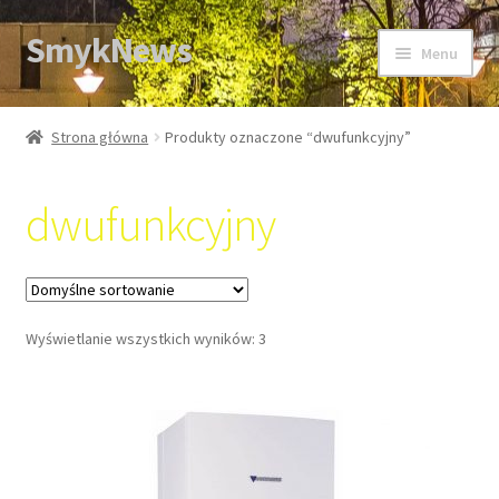
SmykNews
Przejdź
Przejdź
Menu
do
do
nawigacji
treści
Strona główna
Strona główna
Produkty oznaczone “dwufunkcyjny”
dwufunkcyjny
Wyświetlanie wszystkich wyników: 3