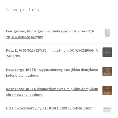
Nowe produkty
Piec gazowy Immergas dwufunkcyjny Victrix Tera 4,3-
28,3kW kondensacyjny
Kosz ELFA 55/527x527x85mm platinum DO WYCZERPANIA
ZAPSÓW
Kosz cargo 40 STD trzypoziomowy z miękkim domykiem
kolor biały -budowa
Kosz cargo 30 STD dwupoziomowy z miękkim domykiem
chromowany -budowa
Grzejnik konwekcyjny T18 IP24 1000W 530x450x95mm