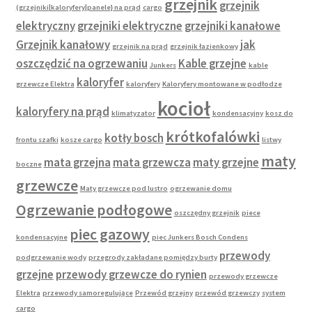
grzejnik
grzejnik
(grzejniki|kaloryfery|panele} na prąd
cargo
elektryczny
grzejniki elektryczne
grzejniki kanałowe
Grzejnik kanałowy
jak
grzejnik na prąd
grzejnik łazienkowy
oszczędzić na ogrzewaniu
Kable grzejne
Junkers
kable
kaloryfer
grzewcze Elektra
kaloryfery
Kaloryfery montowane w podłodze
kocioł
kaloryfery na prąd
klimatyzator
kondensacyjny
kosz do
krótkofalówki
kotły bosch
frontu szafki
kosze cargo
listwy
maty
mata grzejna
mata grzewcza
maty grzejne
boczne
grzewcze
Maty grzewcze pod lustro
ogrzewanie domu
Ogrzewanie podłogowe
oszczędny grzejnik
piece
piec gazowy
kondensacyjne
piec Junkers Bosch Condens
przewody
podgrzewanie wody
przegrody zakładane pomiędzy burty
grzejne
przewody grzewcze do rynien
przewody grzewcze
Elektra
przewody samoregulujące
Przewód grzejny
przewód grzewczy
system
cargo