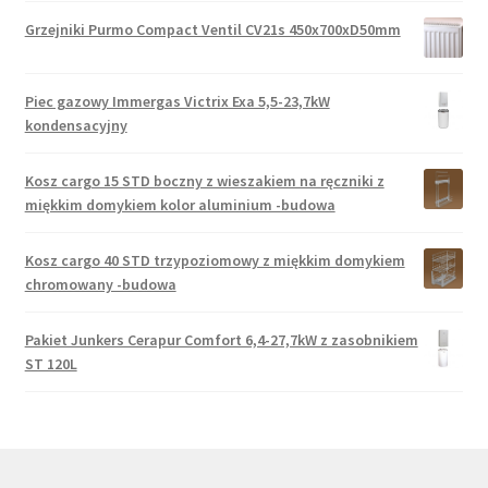
Grzejniki Purmo Compact Ventil CV21s 450x700xD50mm
Piec gazowy Immergas Victrix Exa 5,5-23,7kW
kondensacyjny
Kosz cargo 15 STD boczny z wieszakiem na ręczniki z
miękkim domykiem kolor aluminium -budowa
Kosz cargo 40 STD trzypoziomowy z miękkim domykiem
chromowany -budowa
Pakiet Junkers Cerapur Comfort 6,4-27,7kW z zasobnikiem
ST 120L