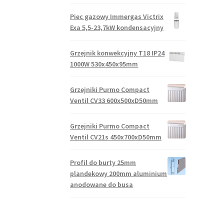
Piec gazowy Immergas Victrix
Exa 5,5-23,7kW kondensacyjny
Grzejnik konwekcyjny T18 IP24
1000W 530x450x95mm
Grzejniki Purmo Compact
Ventil CV33 600x500xD50mm
Grzejniki Purmo Compact
Ventil CV21s 450x700xD50mm
Profil do burty 25mm
plandekowy 200mm aluminium
anodowane do busa