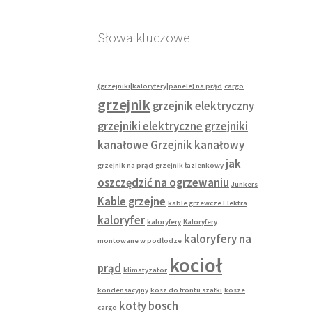
Słowa kluczowe
(grzejniki|kaloryfery|panele} na prąd
cargo
grzejnik
grzejnik elektryczny
grzejniki elektryczne
grzejniki
kanałowe
Grzejnik kanałowy
jak
grzejnik na prąd
grzejnik łazienkowy
oszczędzić na ogrzewaniu
Junkers
Kable grzejne
kable grzewcze Elektra
kaloryfer
kaloryfery
Kaloryfery
kaloryfery na
montowane w podłodze
kocioł
prąd
klimatyzator
kondensacyjny
kosz do frontu szafki
kosze
kotły bosch
cargo