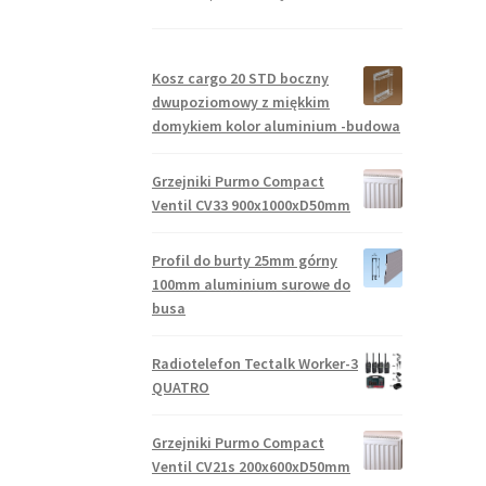
Kosz cargo 20 STD boczny
dwupoziomowy z miękkim
domykiem kolor aluminium -budowa
Grzejniki Purmo Compact
Ventil CV33 900x1000xD50mm
Profil do burty 25mm górny
100mm aluminium surowe do
busa
Radiotelefon Tectalk Worker-3
QUATRO
Grzejniki Purmo Compact
Ventil CV21s 200x600xD50mm