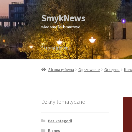
SmykNews
Przejdź
Przejdź
do
do
wiadomości branżowe
nawigacji
treści
Strona główna
Strona główna
Strona główna
Ogrzewanie
Grzejniki
Konw
Działy tematyczne
Bez kategorii
Biznes