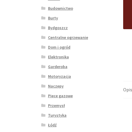
Budownictwo
Burty
Bydgoszcz
Centralne ogrzewanie
Dom i ogród
Elektronika
Garderoba
Motoryzacja
Naczepy
Opi
Piece gazowe
Przemysł
Turystyka
Łódź