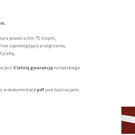
mm
,
ra powierzchni 75 stopni,
twa zapobiegający przegrzaniu,
wtyczką,
a jest
5 letnią gwarancją
norweskiego
sz w dokumentacji
pdf
pod ilustracjami.