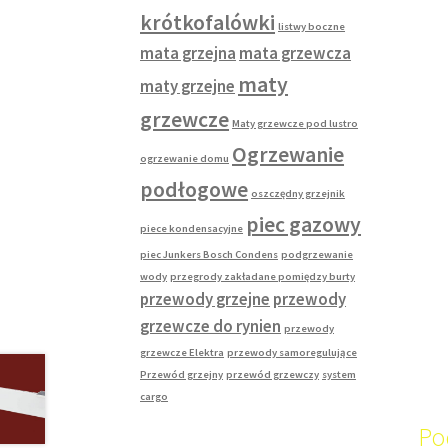
krótkofalówki
listwy boczne
mata grzejna
mata grzewcza
maty
maty grzejne
grzewcze
Maty grzewcze pod lustro
Ogrzewanie
ogrzewanie domu
podłogowe
oszczędny grzejnik
piec gazowy
piece kondensacyjne
piec Junkers Bosch Condens
podgrzewanie
wody
przegrody zakładane pomiędzy burty
przewody grzejne
przewody
grzewcze do rynien
przewody
grzewcze Elektra
przewody samoregulujące
Przewód grzejny
przewód grzewczy
system
cargo
Po