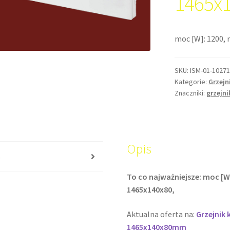
1465x
moc [W]: 1200, 
SKU:
ISM-01-10271
Kategorie:
Grzejn
Znaczniki:
grzejn
Opis
s
To co najważniejsze: moc [W]
1465x140x80,
Aktualna oferta na:
Grzejnik
1465x140x80mm