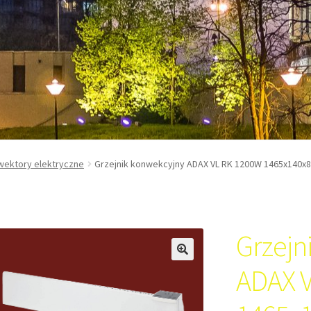
ektory elektryczne
Grzejnik konwekcyjny ADAX VL RK 1200W 1465x140
Grzejn
ADAX 