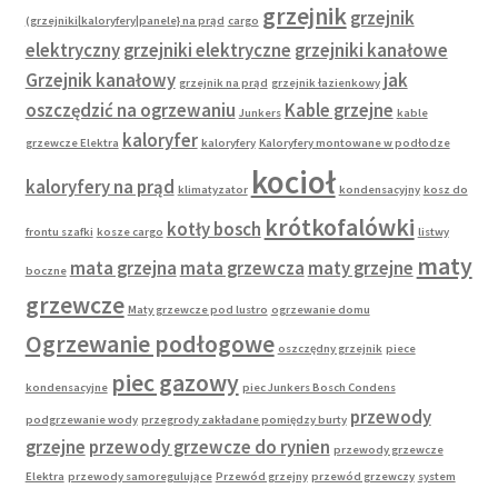
grzejnik
grzejnik
(grzejniki|kaloryfery|panele} na prąd
cargo
elektryczny
grzejniki elektryczne
grzejniki kanałowe
Grzejnik kanałowy
jak
grzejnik na prąd
grzejnik łazienkowy
oszczędzić na ogrzewaniu
Kable grzejne
Junkers
kable
kaloryfer
grzewcze Elektra
kaloryfery
Kaloryfery montowane w podłodze
kocioł
kaloryfery na prąd
klimatyzator
kondensacyjny
kosz do
krótkofalówki
kotły bosch
frontu szafki
kosze cargo
listwy
maty
mata grzejna
mata grzewcza
maty grzejne
boczne
grzewcze
Maty grzewcze pod lustro
ogrzewanie domu
Ogrzewanie podłogowe
oszczędny grzejnik
piece
piec gazowy
kondensacyjne
piec Junkers Bosch Condens
przewody
podgrzewanie wody
przegrody zakładane pomiędzy burty
grzejne
przewody grzewcze do rynien
przewody grzewcze
Elektra
przewody samoregulujące
Przewód grzejny
przewód grzewczy
system