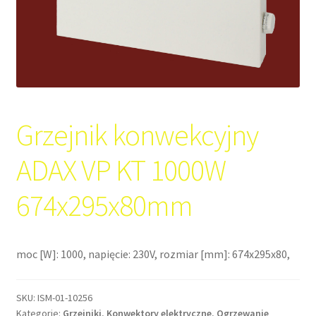
Grzejnik konwekcyjny
ADAX VP KT 1000W
674x295x80mm
moc [W]: 1000, napięcie: 230V, rozmiar [mm]: 674x295x80,
SKU:
ISM-01-10256
Kategorie:
Grzejniki
,
Konwektory elektryczne
,
Ogrzewanie