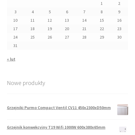
1
2
3
4
5
6
7
8
9
10
11
12
13
14
15
16
17
18
19
20
21
22
23
24
25
26
27
28
29
30
31
« lut
Nowe produkty
Grzejniki Purmo Compact Ventil CV11 450x2300xD50mm
Grzejnik konwekcyjny T19 Wifi 1000W 600x380x65mm