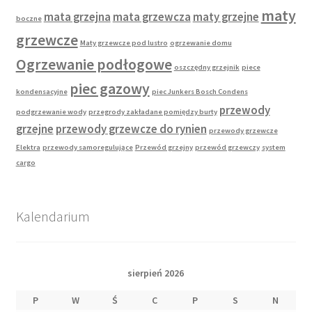
maty
mata grzejna
mata grzewcza
maty grzejne
boczne
grzewcze
Maty grzewcze pod lustro
ogrzewanie domu
Ogrzewanie podłogowe
oszczędny grzejnik
piece
piec gazowy
kondensacyjne
piec Junkers Bosch Condens
przewody
podgrzewanie wody
przegrody zakładane pomiędzy burty
grzejne
przewody grzewcze do rynien
przewody grzewcze
Elektra
przewody samoregulujące
Przewód grzejny
przewód grzewczy
system
cargo
Kalendarium
sierpień 2026
P
W
Ś
C
P
S
N