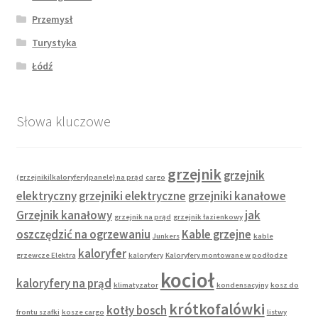
Przemysł
Turystyka
Łódź
Słowa kluczowe
grzejnik
grzejnik
(grzejniki|kaloryfery|panele} na prąd
cargo
elektryczny
grzejniki elektryczne
grzejniki kanałowe
Grzejnik kanałowy
jak
grzejnik na prąd
grzejnik łazienkowy
oszczędzić na ogrzewaniu
Kable grzejne
Junkers
kable
kaloryfer
grzewcze Elektra
kaloryfery
Kaloryfery montowane w podłodze
kocioł
kaloryfery na prąd
klimatyzator
kondensacyjny
kosz do
krótkofalówki
kotły bosch
frontu szafki
kosze cargo
listwy