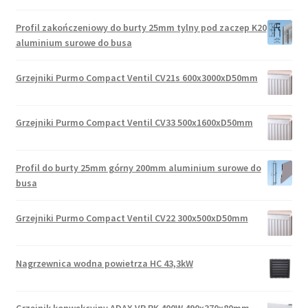
Profil zakończeniowy do burty 25mm tylny pod zaczep K20
aluminium surowe do busa
Grzejniki Purmo Compact Ventil CV21s 600x3000xD50mm
Grzejniki Purmo Compact Ventil CV33 500x1600xD50mm
Profil do burty 25mm górny 200mm aluminium surowe do
busa
Grzejniki Purmo Compact Ventil CV22 300x500xD50mm
Nagrzewnica wodna powietrza HC 43,3kW