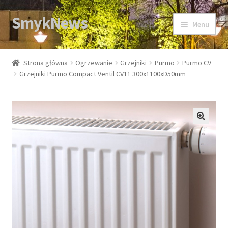
SmykNews
Przejdź
Przejdź
Menu
do
do
nawigacji
treści
Strona główna
Strona główna
Ogrzewanie
Grzejniki
Purmo
Purmo CV
Grzejniki Purmo Compact Ventil CV11 300x1100xD50mm