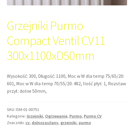
Grzejniki Purmo
Compact Ventil CV11
300x1100xD50mm
Wysokość: 300, Długość: 1100, Moc w W dla temp 75/65/20:
601, Moc w W dla temp 70/55/20: 482, Ilość płyt: 1, Rozstaw
przył.: dolne 50mm,
SKU:
ISM-01-00751
Kategorie:
Grzejniki
,
Ogrzewanie
,
Purmo
,
Purmo CV
Znaczniki:
cv
,
dolnozasilany
,
grzejniki
,
purmo