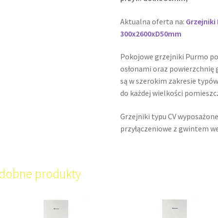
Aktualna oferta na:
Grzejnik
300x2600xD50mm
Pokojowe grzejniki Purmo p
osłonami oraz powierzchnię g
są w szerokim zakresie typów
do każdej wielkości pomieszc
Grzejniki typu CV wyposażone
przyłączeniowe z gwintem w
dobne produkty