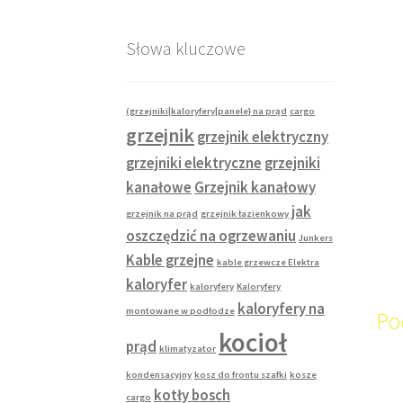
Słowa kluczowe
(grzejniki|kaloryfery|panele} na prąd
cargo
grzejnik
grzejnik elektryczny
grzejniki elektryczne
grzejniki
kanałowe
Grzejnik kanałowy
jak
grzejnik na prąd
grzejnik łazienkowy
oszczędzić na ogrzewaniu
Junkers
Kable grzejne
kable grzewcze Elektra
kaloryfer
kaloryfery
Kaloryfery
kaloryfery na
montowane w podłodze
Po
kocioł
prąd
klimatyzator
kondensacyjny
kosz do frontu szafki
kosze
kotły bosch
cargo