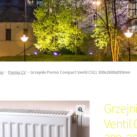
mo
Purmo CV
Grzejniki Purmo Compact Ventil CV11 300x2600xD50mm
Grzejn
Ventil