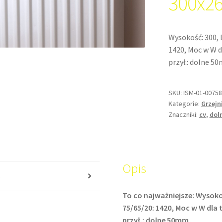
300x2
Wysokość: 300, 
1420, Moc w W d
przył.: dolne 5
SKU:
ISM-01-00758
Kategorie:
Grzejn
Znaczniki:
cv
,
dol
Opis
s
To co najważniejsze: Wysoko
75/65/20: 1420, Moc w W dla 
przył.: dolne 50mm,