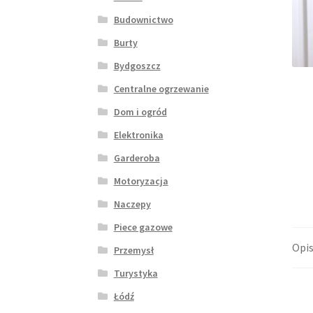
Budownictwo
Burty
Bydgoszcz
Centralne ogrzewanie
Dom i ogród
Elektronika
Garderoba
Motoryzacja
Naczepy
Piece gazowe
Opi
Przemysł
Turystyka
Łódź