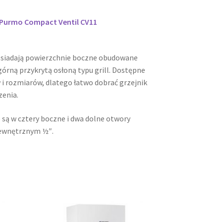
i Purmo Compact Ventil CV11
osiadają powierzchnie boczne obudowane
órną przykrytą osłoną typu grill. Dostępne
 i rozmiarów, dlatego łatwo dobrać grzejnik
zenia.
 są w cztery boczne i dwa dolne otwory
ewnętrznym ½″.