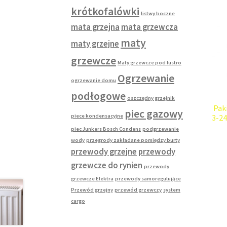
krótkofalówki
listwy boczne
mata grzejna
mata grzewcza
maty
maty grzejne
grzewcze
Maty grzewcze pod lustro
Ogrzewanie
ogrzewanie domu
podłogowe
oszczędny grzejnik
Pak
piec gazowy
piece kondensacyjne
3-2
piec Junkers Bosch Condens
podgrzewanie
wody
przegrody zakładane pomiędzy burty
przewody grzejne
przewody
grzewcze do rynien
przewody
grzewcze Elektra
przewody samoregulujące
Przewód grzejny
przewód grzewczy
system
cargo