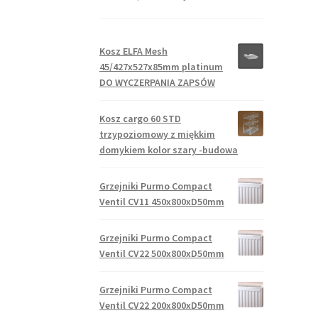
Kosz ELFA Mesh
45/427x527x85mm platinum
DO WYCZERPANIA ZAPSÓW
Kosz cargo 60 STD
trzypoziomowy z miękkim
domykiem kolor szary -budowa
Grzejniki Purmo Compact
Ventil CV11 450x800xD50mm
Grzejniki Purmo Compact
Ventil CV22 500x800xD50mm
Grzejniki Purmo Compact
Ventil CV22 200x800xD50mm