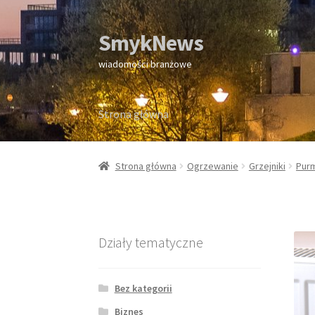
SmykNews
Przejdź
Przejdź
do
do
wiadomości branżowe
nawigacji
treści
Strona główna
Strona główna
Strona główna
Ogrzewanie
Grzejniki
Pur
Działy tematyczne
Bez kategorii
Biznes