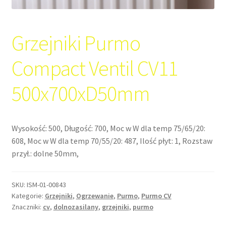
Grzejniki Purmo
Compact Ventil CV11
500x700xD50mm
Wysokość: 500, Długość: 700, Moc w W dla temp 75/65/20:
608, Moc w W dla temp 70/55/20: 487, Ilość płyt: 1, Rozstaw
przył.: dolne 50mm,
SKU:
ISM-01-00843
Kategorie:
Grzejniki
,
Ogrzewanie
,
Purmo
,
Purmo CV
Znaczniki:
cv
,
dolnozasilany
,
grzejniki
,
purmo