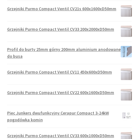
Grzejniki Purmo Compact Ventil CV21s 600x1600xD50mm
Grzejniki Purmo Compact Ventil CV33 200x2000xD50mm
Profil do burty 25mm górny 200mm aluminium anodowane
do busa
Grzejniki Purmo Compact Ventil CV11 450x600xD50mm
Grzejniki Purmo Compact Ventil CV22 600x1600xD50mm
Piec Junkers dwufunkcyjny Cerapur Compact 3-24kW
pogodówka komin
Grzejniki Purmo Compact Ventil CV33 600x1000xD50mm