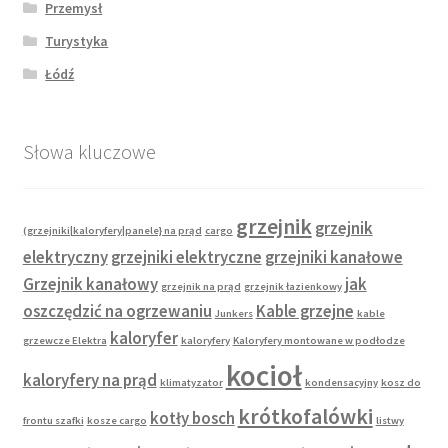
Przemysł
Turystyka
Łódź
Słowa kluczowe
grzejnik
grzejnik
(grzejniki|kaloryfery|panele} na prąd
cargo
elektryczny
grzejniki elektryczne
grzejniki kanałowe
Grzejnik kanałowy
jak
grzejnik na prąd
grzejnik łazienkowy
oszczędzić na ogrzewaniu
Kable grzejne
Junkers
kable
kaloryfer
grzewcze Elektra
kaloryfery
Kaloryfery montowane w podłodze
kocioł
kaloryfery na prąd
klimatyzator
kondensacyjny
kosz do
krótkofalówki
kotły bosch
frontu szafki
kosze cargo
listwy