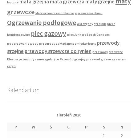
maty
mata grzejna
mata grzewcza
maty grzejne
boczne
grzewcze
Maty grzewcze pod lustro
ogrzewanie domu
Ogrzewanie podłogowe
oszczędny grzejnik
piece
piec gazowy
kondensacyjne
piec Junkers Bosch Condens
przewody
podgrzewanie wody
przegrody zakładane pomiędzy burty
grzejne
przewody grzewcze do rynien
przewody grzewcze
Elektra
przewody samoregulujące
Przewód grzejny
przewód grzewczy
system
cargo
Kalendarium
sierpień 2026
P
W
Ś
C
P
S
N
1
2