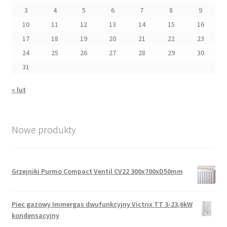
3
4
5
6
7
8
9
10
11
12
13
14
15
16
17
18
19
20
21
22
23
24
25
26
27
28
29
30
31
« lut
Nowe produkty
Grzejniki Purmo Compact Ventil CV22 300x700xD50mm
Piec gazowy Immergas dwufunkcyjny Victrix TT 3-23,6kW
kondensacyjny