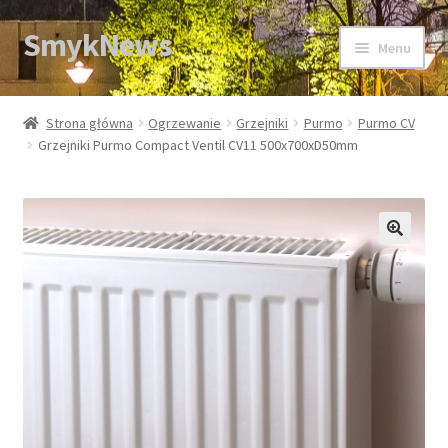
SmykNews
Przejdź
Przejdź
Menu
do
do
nawigacji
treści
Strona główna
Strona główna
Ogrzewanie
Grzejniki
Purmo
Purmo CV
Grzejniki Purmo Compact Ventil CV11 500x700xD50mm