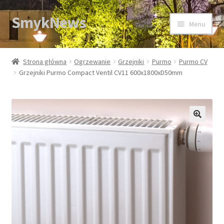
SmykNews
Przejdź
Przejdź
Menu
do
do
nawigacji
treści
Strona główna
Strona główna
Ogrzewanie
Grzejniki
Purmo
Purmo CV
Grzejniki Purmo Compact Ventil CV11 600x1800xD50mm