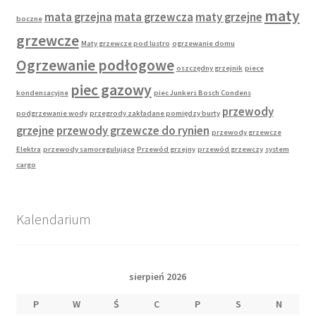
maty
mata grzejna
mata grzewcza
maty grzejne
boczne
grzewcze
Maty grzewcze pod lustro
ogrzewanie domu
Ogrzewanie podłogowe
oszczędny grzejnik
piece
piec gazowy
kondensacyjne
piec Junkers Bosch Condens
przewody
podgrzewanie wody
przegrody zakładane pomiędzy burty
grzejne
przewody grzewcze do rynien
przewody grzewcze
Elektra
przewody samoregulujące
Przewód grzejny
przewód grzewczy
system
cargo
Kalendarium
sierpień 2026
P
W
Ś
C
P
S
N