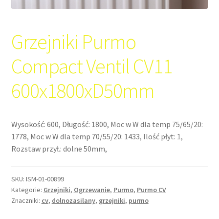
Grzejniki Purmo
Compact Ventil CV11
600x1800xD50mm
Wysokość: 600, Długość: 1800, Moc w W dla temp 75/65/20:
1778, Moc w W dla temp 70/55/20: 1433, Ilość płyt: 1,
Rozstaw przył.: dolne 50mm,
SKU:
ISM-01-00899
Kategorie:
Grzejniki
,
Ogrzewanie
,
Purmo
,
Purmo CV
Znaczniki:
cv
,
dolnozasilany
,
grzejniki
,
purmo