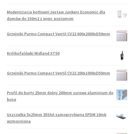
Modernizacja kotłowni zestaw Junkers Economic dla
domów do 150m2 z wypr. poziomym
Grzejniki Purmo Compact Ventil CV22 600x2000xD50mm
Krótkofalówki Midland XT50
Grzejniki Purmo Compact Ventil CV22 200x1000xD50mm
Profil do burty 25mm dolny 200mm surowe aluminium do
busa
Uszczelka 5x25mm 35ShA samoprzylepna EPDM 10mb
wzmocniona