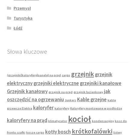
Przemysł
Turystyka
Łódź
Słowa kluczowe
grzejnik
grzejnik
(grzejniki|kaloryfery|panele} na prąd
cargo
elektryczny
grzejniki elektryczne
grzejniki kanałowe
Grzejnik kanałowy
jak
grzejnik na prąd
grzejnik łazienkowy
oszczędzić na ogrzewaniu
Kable grzejne
Junkers
kable
kaloryfer
grzewcze Elektra
kaloryfery
Kaloryfery montowane w podłodze
kocioł
kaloryfery na prąd
klimatyzator
kondensacyjny
kosz do
krótkofalówki
kotły bosch
frontu szafki
kosze cargo
listwy