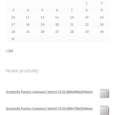
1
2
3
4
5
6
7
8
9
10
11
12
13
14
15
16
17
18
19
20
21
22
23
24
25
26
27
28
29
30
31
« lut
Nowe produkty
Grzejniki Purmo Compact Ventil CV22 600x600xD50mm
Grzejniki Purmo Compact Ventil CV33 600x700xD50mm