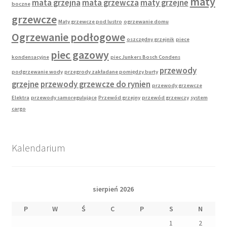
maty
mata grzejna
mata grzewcza
maty grzejne
boczne
grzewcze
Maty grzewcze pod lustro
ogrzewanie domu
Ogrzewanie podłogowe
oszczędny grzejnik
piece
piec gazowy
kondensacyjne
piec Junkers Bosch Condens
przewody
podgrzewanie wody
przegrody zakładane pomiędzy burty
grzejne
przewody grzewcze do rynien
przewody grzewcze
Elektra
przewody samoregulujące
Przewód grzejny
przewód grzewczy
system
cargo
Kalendarium
sierpień 2026
P
W
Ś
C
P
S
N
1
2