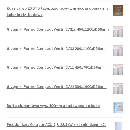
Kosz cargo 20 STD trzypoziomowy z miękkim domykiem
kolor biały -budowa
Grzejniki Purmo Compact Ventil CV21s 450x1200xD50mm
Grzejniki Purmo Compact Ventil CV33 200x1100xD50mm
Grzejniki Purmo Compact Ventil CV11 450x700xD50mm
Grzejniki Purmo Compact Ventil CV22 300x1000xD50mm
Burta aluminiowa wys. 400mm anodowana do busa
Piec Junkers Cerapur ACU 7,3-23,5kW z zasobnikiem 42L