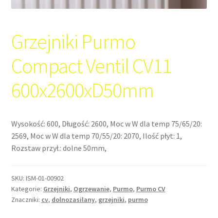
Grzejniki Purmo
Compact Ventil CV11
600x2600xD50mm
Wysokość: 600, Długość: 2600, Moc w W dla temp 75/65/20:
2569, Moc w W dla temp 70/55/20: 2070, Ilość płyt: 1,
Rozstaw przył.: dolne 50mm,
SKU:
ISM-01-00902
Kategorie:
Grzejniki
,
Ogrzewanie
,
Purmo
,
Purmo CV
Znaczniki:
cv
,
dolnozasilany
,
grzejniki
,
purmo