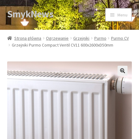
SmykNews
Przejdź
Przejdź
Menu
do
do
nawigacji
treści
Strona główna
Strona główna
Ogrzewanie
Grzejniki
Purmo
Purmo CV
Grzejniki Purmo Compact Ventil CV11 600x2600xD50mm