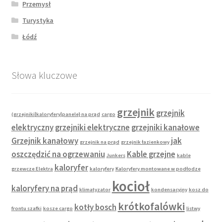
Przemysł
Turystyka
Łódź
Słowa kluczowe
grzejnik
grzejnik
(grzejniki|kaloryfery|panele} na prąd
cargo
elektryczny
grzejniki elektryczne
grzejniki kanałowe
Grzejnik kanałowy
jak
grzejnik na prąd
grzejnik łazienkowy
oszczędzić na ogrzewaniu
Kable grzejne
Junkers
kable
kaloryfer
grzewcze Elektra
kaloryfery
Kaloryfery montowane w podłodze
kocioł
kaloryfery na prąd
klimatyzator
kondensacyjny
kosz do
krótkofalówki
kotły bosch
frontu szafki
kosze cargo
listwy