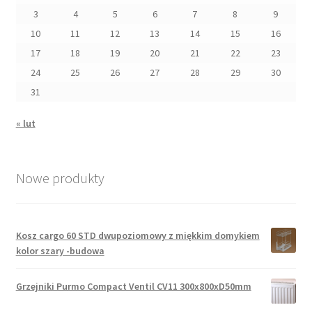
3
4
5
6
7
8
9
10
11
12
13
14
15
16
17
18
19
20
21
22
23
24
25
26
27
28
29
30
31
« lut
Nowe produkty
Kosz cargo 60 STD dwupoziomowy z miękkim domykiem
kolor szary -budowa
Grzejniki Purmo Compact Ventil CV11 300x800xD50mm