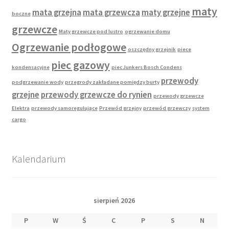
maty
mata grzejna
mata grzewcza
maty grzejne
boczne
grzewcze
Maty grzewcze pod lustro
ogrzewanie domu
Ogrzewanie podłogowe
oszczędny grzejnik
piece
piec gazowy
kondensacyjne
piec Junkers Bosch Condens
przewody
podgrzewanie wody
przegrody zakładane pomiędzy burty
grzejne
przewody grzewcze do rynien
przewody grzewcze
Elektra
przewody samoregulujące
Przewód grzejny
przewód grzewczy
system
cargo
Kalendarium
sierpień 2026
P
W
Ś
C
P
S
N