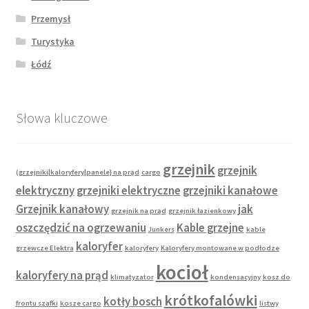
Przemysł
Turystyka
Łódź
Słowa kluczowe
grzejnik
grzejnik
(grzejniki|kaloryfery|panele} na prąd
cargo
elektryczny
grzejniki elektryczne
grzejniki kanałowe
Grzejnik kanałowy
jak
grzejnik na prąd
grzejnik łazienkowy
oszczędzić na ogrzewaniu
Kable grzejne
Junkers
kable
kaloryfer
grzewcze Elektra
kaloryfery
Kaloryfery montowane w podłodze
kocioł
kaloryfery na prąd
klimatyzator
kondensacyjny
kosz do
krótkofalówki
kotły bosch
frontu szafki
kosze cargo
listwy