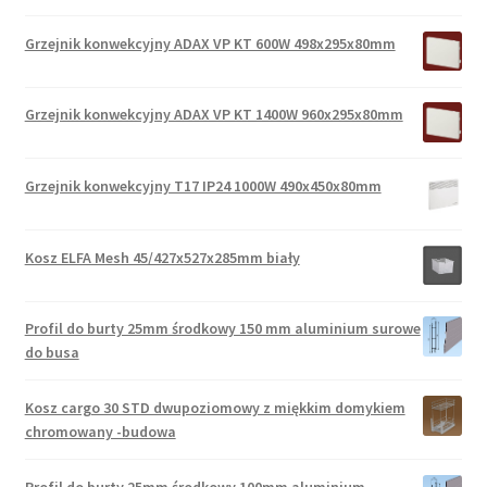
Grzejnik konwekcyjny ADAX VP KT 600W 498x295x80mm
Grzejnik konwekcyjny ADAX VP KT 1400W 960x295x80mm
Grzejnik konwekcyjny T17 IP24 1000W 490x450x80mm
Kosz ELFA Mesh 45/427x527x285mm biały
Profil do burty 25mm środkowy 150 mm aluminium surowe
do busa
Kosz cargo 30 STD dwupoziomowy z miękkim domykiem
chromowany -budowa