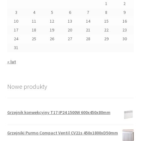
1
2
3
4
5
6
7
8
9
10
11
12
13
14
15
16
17
18
19
20
21
22
23
24
25
26
27
28
29
30
31
« lut
Nowe produkty
Grzejnik konwekcyjny T17 IP24 1500W 600x450x80mm
Grzejniki Purmo Compact Ventil CV21s 450x1800xD50mm