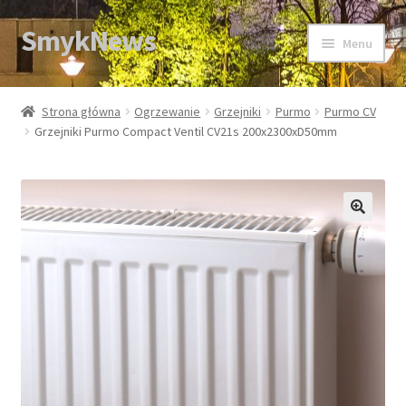
SmykNews
Przejdź
Przejdź
Menu
do
do
nawigacji
treści
Strona główna
Strona główna
Ogrzewanie
Grzejniki
Purmo
Purmo CV
Grzejniki Purmo Compact Ventil CV21s 200x2300xD50mm