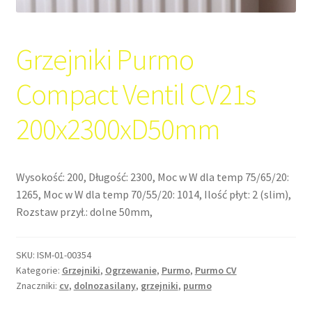
Grzejniki Purmo
Compact Ventil CV21s
200x2300xD50mm
Wysokość: 200, Długość: 2300, Moc w W dla temp 75/65/20:
1265, Moc w W dla temp 70/55/20: 1014, Ilość płyt: 2 (slim),
Rozstaw przył.: dolne 50mm,
SKU:
ISM-01-00354
Kategorie:
Grzejniki
,
Ogrzewanie
,
Purmo
,
Purmo CV
Znaczniki:
cv
,
dolnozasilany
,
grzejniki
,
purmo