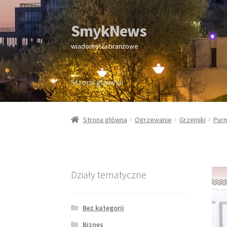
SmykNews
Przejdź
Przejdź
do
do
wiadomości branżowe
nawigacji
treści
Strona główna
Strona główna
Strona główna
Ogrzewanie
Grzejniki
Pur
Działy tematyczne
Bez kategorii
Biznes