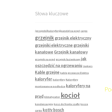
Słowa kluczowe
(grzejniki|kaloryfery|panele} na prąd
cargo
grzejnik
grzejnik elektryczny
grzejniki elektryczne
grzejniki
kanałowe
Grzejnik kanałowy
jak
grzejnik na prąd
grzejnik łazienkowy
oszczędzić na ogrzewaniu
Junkers
Kable grzejne
kable grzewcze Elektra
kaloryfer
kaloryfery
Kaloryfery
kaloryfery na
montowane w podłodze
Po
kocioł
prąd
klimatyzator
kondensacyjny
kosz do frontu szafki
kosze
kotły bosch
cargo