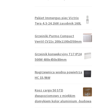
Pakiet Immergas piec Victrix
Tera 4,3-24,1kW zasobnik 160L
Grzejniki Purmo Compact
Ventil CV21s 200x1100xD50mm
Grzejnik konwekcyjny T17 IP24
500W 400x450x80mm
Nagrzewnica wodna powietrza
HC 33,9kW
Kosz cargo 50 STD
dwupoziomowy z miękkim
domykiem kolor aluminium -budowa