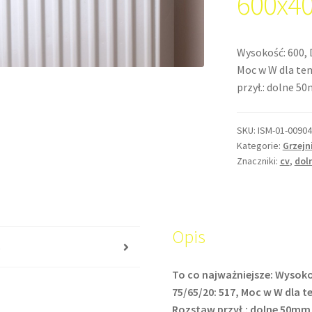
600x4
Wysokość: 600, 
Moc w W dla temp
przył.: dolne 5
SKU:
ISM-01-00904
Kategorie:
Grzejn
Znaczniki:
cv
,
dol
Opis
s
To co najważniejsze: Wysoko
75/65/20: 517, Moc w W dla tem
Rozstaw przył.: dolne 50mm