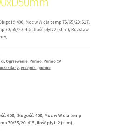
00xD50mm
Długość: 400, Moc w W dla temp 75/65/20: 517,
 70/55/20: 415, Ilość płyt: 2 (slim), Rozstaw
0mm,
iki
,
Ogrzewanie
,
Purmo
,
Purmo CV
nozasilany
,
grzejniki
,
purmo
ść: 600, Długość: 400, Moc w W dla temp
p 70/55/20: 415, Ilość płyt: 2 (slim),
,