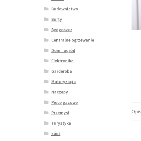
Budownictwo
Burty
Bydgoszcz
Centralne ogrzewanie
Dom i ogród
Elektronika
Garderoba
Motoryzacja
Naczepy
Piece gazowe
Opi
Przemysł
Turystyka
Łódź