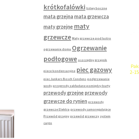
krótkofalówki
listwy boczne
mata grzejna
mata grzewcza
maty
maty grzejne
grzewcze
Maty grzewcze pod lustro
Ogrzewanie
ogrzewanie domu
podłogowe
oszczędny grzejnik
Pak
piec gazowy
piece kondensacyjne
2-1
piec Junkers Bosch Condens
podgrzewanie
wody
przegrody zakładane pomiędzy burty
przewody grzejne
przewody
grzewcze do rynien
przewody
grzewcze Elektra
przewody samoregulujące
Przewód grzejny
przewód grzewczy
system
cargo