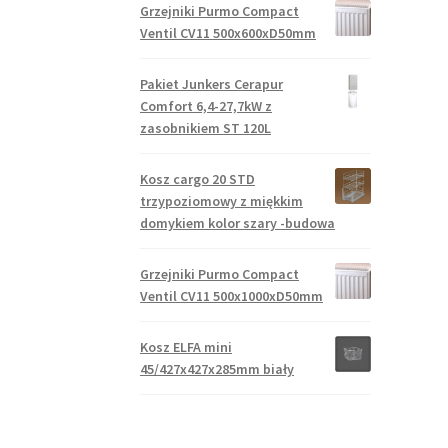
Grzejniki Purmo Compact
Ventil CV11 500x600xD50mm
Pakiet Junkers Cerapur
Comfort 6,4-27,7kW z
zasobnikiem ST 120L
Kosz cargo 20 STD
trzypoziomowy z miękkim
domykiem kolor szary -budowa
Grzejniki Purmo Compact
Ventil CV11 500x1000xD50mm
Kosz ELFA mini
45/427x427x285mm biały