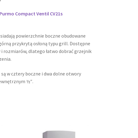
i Purmo Compact Ventil CV21s
osiadają powierzchnie boczne obudowane
órną przykrytą osłoną typu grill. Dostępne
 i rozmiarów, dlatego łatwo dobrać grzejnik
zenia.
 są w cztery boczne i dwa dolne otwory
ewnętrznym ½″.