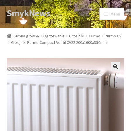
SmykNews
Przejdź
Przejdź
Menu
do
do
nawigacji
treści
Strona główna
Strona główna
Ogrzewanie
Grzejniki
Purmo
Purmo CV
Grzejniki Purmo Compact Ventil CV22 200x1600xD50mm