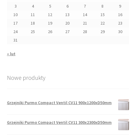
3
4
5
6
7
8
9
10
11
12
13
14
15
16
17
18
19
20
21
22
23
24
25
26
27
28
29
30
31
« lut
Nowe produkty
Grzejniki Purmo Compact Ventil CV11 900x1200xD50mm
Grzejniki Purmo Compact Ventil CV11 300x2300xD50mm