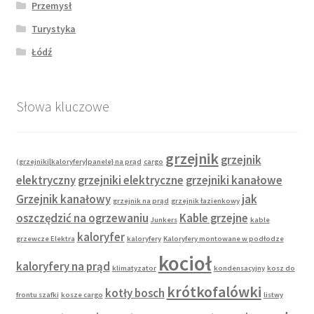
Przemysł
Turystyka
Łódź
Słowa kluczowe
grzejnik
grzejnik
(grzejniki|kaloryfery|panele} na prąd
cargo
elektryczny
grzejniki elektryczne
grzejniki kanałowe
Grzejnik kanałowy
jak
grzejnik na prąd
grzejnik łazienkowy
oszczędzić na ogrzewaniu
Kable grzejne
Junkers
kable
kaloryfer
grzewcze Elektra
kaloryfery
Kaloryfery montowane w podłodze
kocioł
kaloryfery na prąd
klimatyzator
kondensacyjny
kosz do
krótkofalówki
kotły bosch
frontu szafki
kosze cargo
listwy