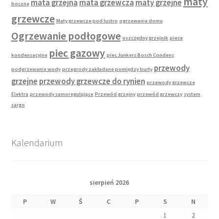
maty
mata grzejna
mata grzewcza
maty grzejne
boczne
grzewcze
Maty grzewcze pod lustro
ogrzewanie domu
Ogrzewanie podłogowe
oszczędny grzejnik
piece
piec gazowy
kondensacyjne
piec Junkers Bosch Condens
przewody
podgrzewanie wody
przegrody zakładane pomiędzy burty
grzejne
przewody grzewcze do rynien
przewody grzewcze
Elektra
przewody samoregulujące
Przewód grzejny
przewód grzewczy
system
cargo
Kalendarium
sierpień 2026
P
W
Ś
C
P
S
N
1
2