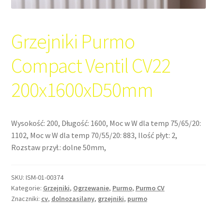
Grzejniki Purmo
Compact Ventil CV22
200x1600xD50mm
Wysokość: 200, Długość: 1600, Moc w W dla temp 75/65/20:
1102, Moc w W dla temp 70/55/20: 883, Ilość płyt: 2,
Rozstaw przył.: dolne 50mm,
SKU:
ISM-01-00374
Kategorie:
Grzejniki
,
Ogrzewanie
,
Purmo
,
Purmo CV
Znaczniki:
cv
,
dolnozasilany
,
grzejniki
,
purmo