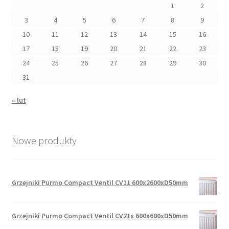
1
2
3
4
5
6
7
8
9
10
11
12
13
14
15
16
17
18
19
20
21
22
23
24
25
26
27
28
29
30
31
« lut
Nowe produkty
Grzejniki Purmo Compact Ventil CV11 600x2600xD50mm
Grzejniki Purmo Compact Ventil CV21s 600x600xD50mm