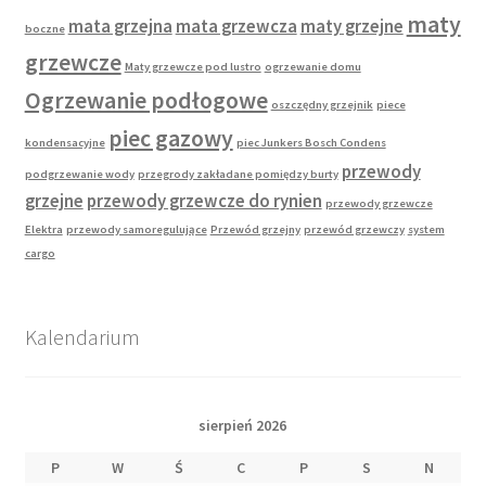
maty
mata grzejna
mata grzewcza
maty grzejne
boczne
grzewcze
Maty grzewcze pod lustro
ogrzewanie domu
Ogrzewanie podłogowe
oszczędny grzejnik
piece
piec gazowy
kondensacyjne
piec Junkers Bosch Condens
przewody
podgrzewanie wody
przegrody zakładane pomiędzy burty
grzejne
przewody grzewcze do rynien
przewody grzewcze
Elektra
przewody samoregulujące
Przewód grzejny
przewód grzewczy
system
cargo
Kalendarium
sierpień 2026
P
W
Ś
C
P
S
N