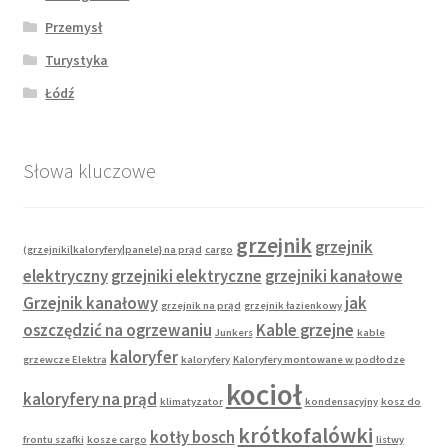
Przemysł
Turystyka
Łódź
Słowa kluczowe
grzejnik
grzejnik
(grzejniki|kaloryfery|panele} na prąd
cargo
elektryczny
grzejniki elektryczne
grzejniki kanałowe
Grzejnik kanałowy
jak
grzejnik na prąd
grzejnik łazienkowy
oszczędzić na ogrzewaniu
Kable grzejne
Junkers
kable
kaloryfer
grzewcze Elektra
kaloryfery
Kaloryfery montowane w podłodze
kocioł
kaloryfery na prąd
klimatyzator
kondensacyjny
kosz do
krótkofalówki
kotły bosch
frontu szafki
kosze cargo
listwy