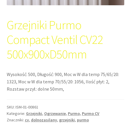
Grzejniki Purmo
Compact Ventil CV22
500x900xD50mm
Wysokość: 500, Długość: 900, Moc w W dla temp 75/65/20:
1323, Moc w W dla temp 70/55/20: 1056, Ilość płyt: 2,
Rozstaw przył.: dolne 50mm,
SKU:
ISM-01-00861
Kategorie:
Grzejniki
,
Ogrzewanie
,
Purmo
,
Purmo CV
Znaczniki:
cv
,
dolnozasilany
,
grzejniki
,
purmo