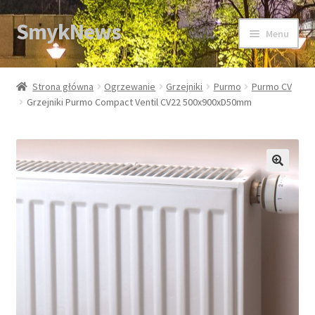
SmykNews
Przejdź
Przejdź
Menu
do
do
nawigacji
treści
Strona główna
Strona główna
Ogrzewanie
Grzejniki
Purmo
Purmo CV
Grzejniki Purmo Compact Ventil CV22 500x900xD50mm