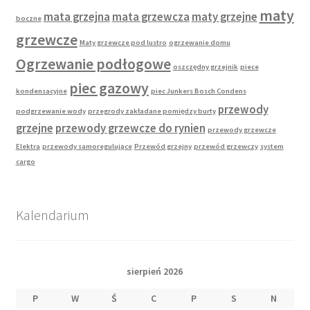
maty
mata grzejna
mata grzewcza
maty grzejne
boczne
grzewcze
Maty grzewcze pod lustro
ogrzewanie domu
Ogrzewanie podłogowe
oszczędny grzejnik
piece
piec gazowy
kondensacyjne
piec Junkers Bosch Condens
przewody
podgrzewanie wody
przegrody zakładane pomiędzy burty
grzejne
przewody grzewcze do rynien
przewody grzewcze
Elektra
przewody samoregulujące
Przewód grzejny
przewód grzewczy
system
cargo
Kalendarium
sierpień 2026
P
W
Ś
C
P
S
N