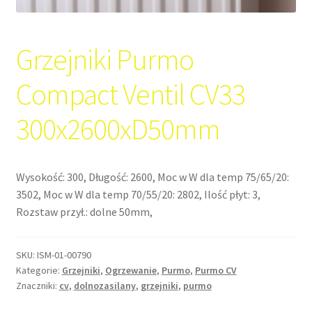
Grzejniki Purmo
Compact Ventil CV33
300x2600xD50mm
Wysokość: 300, Długość: 2600, Moc w W dla temp 75/65/20:
3502, Moc w W dla temp 70/55/20: 2802, Ilość płyt: 3,
Rozstaw przył.: dolne 50mm,
SKU:
ISM-01-00790
Kategorie:
Grzejniki
,
Ogrzewanie
,
Purmo
,
Purmo CV
Znaczniki:
cv
,
dolnozasilany
,
grzejniki
,
purmo