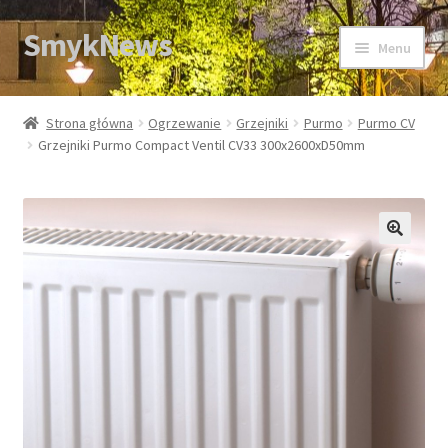
SmykNews
Przejdź
Przejdź
Menu
do
do
nawigacji
treści
Strona główna
Strona główna
Ogrzewanie
Grzejniki
Purmo
Purmo CV
Grzejniki Purmo Compact Ventil CV33 300x2600xD50mm