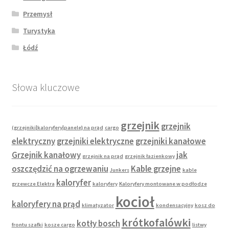
Przemysł
Turystyka
Łódź
Słowa kluczowe
grzejnik
grzejnik
(grzejniki|kaloryfery|panele} na prąd
cargo
elektryczny
grzejniki elektryczne
grzejniki kanałowe
Grzejnik kanałowy
jak
grzejnik na prąd
grzejnik łazienkowy
oszczędzić na ogrzewaniu
Kable grzejne
Junkers
kable
kaloryfer
grzewcze Elektra
kaloryfery
Kaloryfery montowane w podłodze
kocioł
kaloryfery na prąd
klimatyzator
kondensacyjny
kosz do
krótkofalówki
kotły bosch
frontu szafki
kosze cargo
listwy