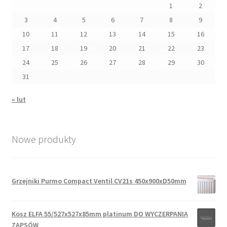
1
2
3
4
5
6
7
8
9
10
11
12
13
14
15
16
17
18
19
20
21
22
23
24
25
26
27
28
29
30
31
« lut
Nowe produkty
Grzejniki Purmo Compact Ventil CV21s 450x900xD50mm
Kosz ELFA 55/527x527x85mm platinum DO WYCZERPANIA
ZAPSÓW