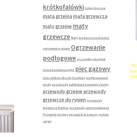
krótkofalówki
listwy boczne
mata grzejna
mata grzewcza
maty
maty grzejne
grzewcze
Maty grzewcze pod lustro
Ogrzewanie
ogrzewanie domu
podłogowe
oszczędny grzejnik
Mo
piec gazowy
piece kondensacyjne
Jun
15
piec Junkers Bosch Condens
podgrzewanie
wody
przegrody zakładane pomiędzy burty
przewody grzejne
przewody
grzewcze do rynien
przewody
grzewcze Elektra
przewody samoregulujące
Przewód grzejny
przewód grzewczy
system
cargo