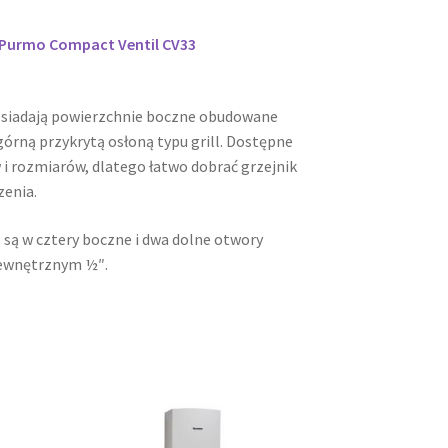
i Purmo Compact Ventil CV33
osiadają powierzchnie boczne obudowane
órną przykrytą osłoną typu grill. Dostępne
 i rozmiarów, dlatego łatwo dobrać grzejnik
zenia.
 są w cztery boczne i dwa dolne otwory
ewnętrznym ½″.