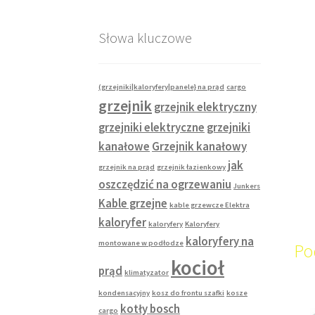
Słowa kluczowe
(grzejniki|kaloryfery|panele} na prąd
cargo
grzejnik
grzejnik elektryczny
grzejniki elektryczne
grzejniki
kanałowe
Grzejnik kanałowy
jak
grzejnik na prąd
grzejnik łazienkowy
oszczędzić na ogrzewaniu
Junkers
Kable grzejne
kable grzewcze Elektra
kaloryfer
kaloryfery
Kaloryfery
kaloryfery na
montowane w podłodze
Po
kocioł
prąd
klimatyzator
kondensacyjny
kosz do frontu szafki
kosze
kotły bosch
cargo