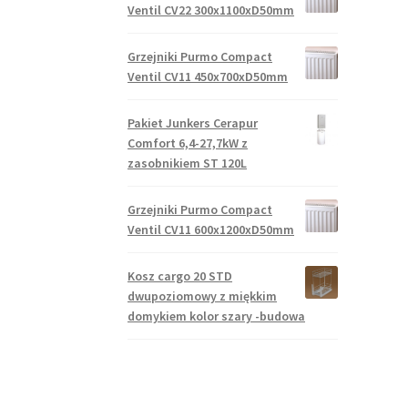
Ventil CV22 300x1100xD50mm
Grzejniki Purmo Compact
Ventil CV11 450x700xD50mm
Pakiet Junkers Cerapur
Comfort 6,4-27,7kW z
zasobnikiem ST 120L
Grzejniki Purmo Compact
Ventil CV11 600x1200xD50mm
Kosz cargo 20 STD
dwupoziomowy z miękkim
domykiem kolor szary -budowa