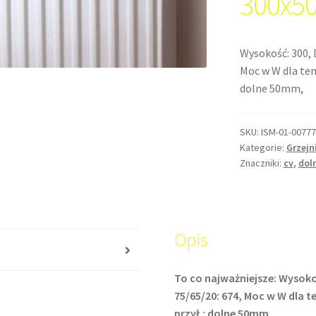
300x5
Wysokość: 300, 
Moc w W dla temp
dolne 50mm,
SKU:
ISM-01-00777
Kategorie:
Grzejn
Znaczniki:
cv
,
dol
Opis
s
To co najważniejsze: Wysoko
75/65/20: 674, Moc w W dla te
przył.: dolne 50mm,