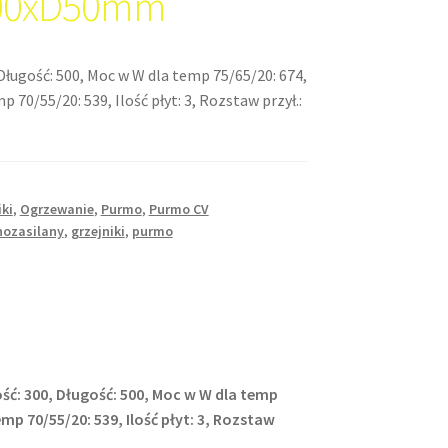
00xD50mm
Długość: 500, Moc w W dla temp 75/65/20: 674,
 70/55/20: 539, Ilość płyt: 3, Rozstaw przył.:
iki
,
Ogrzewanie
,
Purmo
,
Purmo CV
nozasilany
,
grzejniki
,
purmo
ść: 300, Długość: 500, Moc w W dla temp
mp 70/55/20: 539, Ilość płyt: 3, Rozstaw