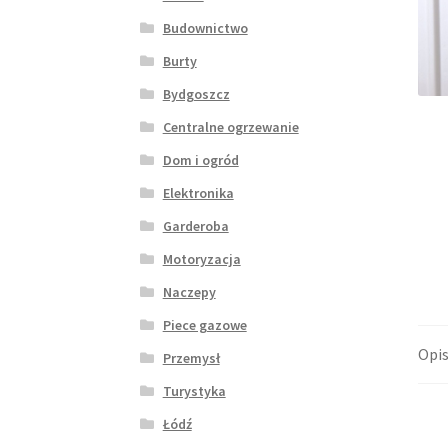
Budownictwo
Burty
Bydgoszcz
Centralne ogrzewanie
Dom i ogród
Elektronika
Garderoba
Motoryzacja
Naczepy
Piece gazowe
Opi
Przemysł
Turystyka
Łódź