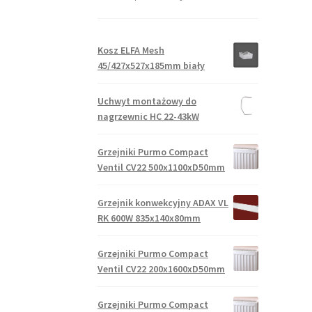
Kosz ELFA Mesh
45/427x527x185mm biały
Uchwyt montażowy do
nagrzewnic HC 22-43kW
Grzejniki Purmo Compact
Ventil CV22 500x1100xD50mm
Grzejnik konwekcyjny ADAX VL
RK 600W 835x140x80mm
Grzejniki Purmo Compact
Ventil CV22 200x1600xD50mm
Grzejniki Purmo Compact