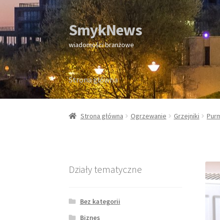
SmykNews
Przejdź
Przejdź
do
do
wiadomości branżowe
nawigacji
treści
Strona główna
Strona główna
Strona główna
Ogrzewanie
Grzejniki
Pur
Działy tematyczne
Bez kategorii
Biznes