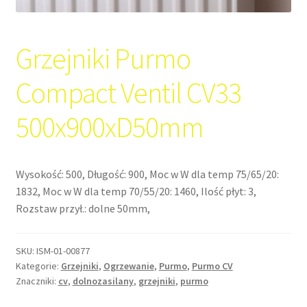
Grzejniki Purmo
Compact Ventil CV33
500x900xD50mm
Wysokość: 500, Długość: 900, Moc w W dla temp 75/65/20:
1832, Moc w W dla temp 70/55/20: 1460, Ilość płyt: 3,
Rozstaw przył.: dolne 50mm,
SKU:
ISM-01-00877
Kategorie:
Grzejniki
,
Ogrzewanie
,
Purmo
,
Purmo CV
Znaczniki:
cv
,
dolnozasilany
,
grzejniki
,
purmo