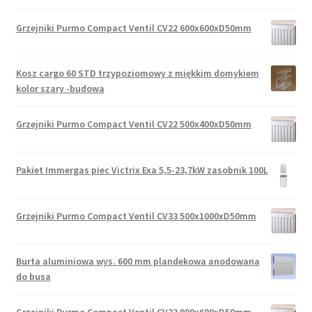
Grzejniki Purmo Compact Ventil CV22 600x600xD50mm
Kosz cargo 60 STD trzypoziomowy z miękkim domykiem
kolor szary -budowa
Grzejniki Purmo Compact Ventil CV22 500x400xD50mm
Pakiet Immergas piec Victrix Exa 5,5-23,7kW zasobnik 100L
Grzejniki Purmo Compact Ventil CV33 500x1000xD50mm
Burta aluminiowa wys. 600 mm plandekowa anodowana
do busa