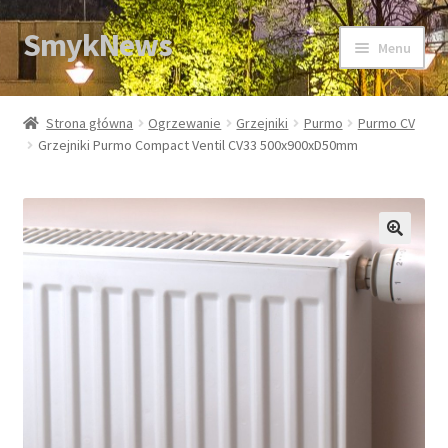
SmykNews
Przejdź
Przejdź
Menu
do
do
nawigacji
treści
Strona główna
Strona główna
Ogrzewanie
Grzejniki
Purmo
Purmo CV
Grzejniki Purmo Compact Ventil CV33 500x900xD50mm