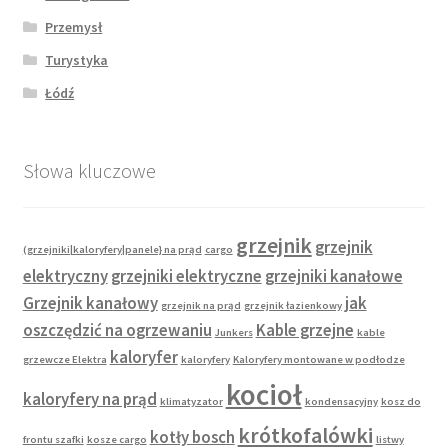
Przemysł
Turystyka
Łódź
Słowa kluczowe
grzejnik
grzejnik
(grzejniki|kaloryfery|panele} na prąd
cargo
elektryczny
grzejniki elektryczne
grzejniki kanałowe
Grzejnik kanałowy
jak
grzejnik na prąd
grzejnik łazienkowy
oszczędzić na ogrzewaniu
Kable grzejne
Junkers
kable
kaloryfer
grzewcze Elektra
kaloryfery
Kaloryfery montowane w podłodze
kocioł
kaloryfery na prąd
klimatyzator
kondensacyjny
kosz do
krótkofalówki
kotły bosch
frontu szafki
kosze cargo
listwy