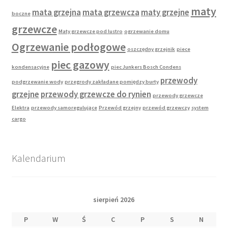
maty
mata grzejna
mata grzewcza
maty grzejne
boczne
grzewcze
Maty grzewcze pod lustro
ogrzewanie domu
Ogrzewanie podłogowe
oszczędny grzejnik
piece
piec gazowy
kondensacyjne
piec Junkers Bosch Condens
przewody
podgrzewanie wody
przegrody zakładane pomiędzy burty
grzejne
przewody grzewcze do rynien
przewody grzewcze
Elektra
przewody samoregulujące
Przewód grzejny
przewód grzewczy
system
cargo
Kalendarium
sierpień 2026
P
W
Ś
C
P
S
N