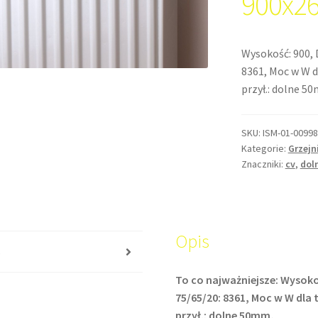
900x2
Wysokość: 900, 
8361, Moc w W d
przył.: dolne 5
SKU:
ISM-01-00998
Kategorie:
Grzejn
Znaczniki:
cv
,
dol
Opis
s
To co najważniejsze: Wysoko
75/65/20: 8361, Moc w W dla 
przył.: dolne 50mm,