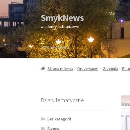
SmykNews
Przejdź
Przejdź
do
do
wiadomości branżowe
nawigacji
treści
Strona główna
Strona główna
Strona główna
Ogrzewanie
Grzejniki
Pur
Działy tematyczne
Bez kategorii
Biznes