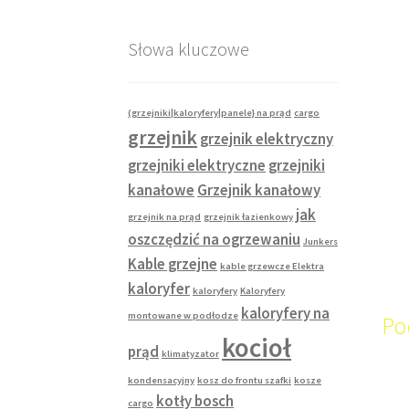
Słowa kluczowe
(grzejniki|kaloryfery|panele} na prąd
cargo
grzejnik
grzejnik elektryczny
grzejniki elektryczne
grzejniki
kanałowe
Grzejnik kanałowy
jak
grzejnik na prąd
grzejnik łazienkowy
oszczędzić na ogrzewaniu
Junkers
Kable grzejne
kable grzewcze Elektra
kaloryfer
kaloryfery
Kaloryfery
kaloryfery na
montowane w podłodze
Po
kocioł
prąd
klimatyzator
kondensacyjny
kosz do frontu szafki
kosze
kotły bosch
cargo