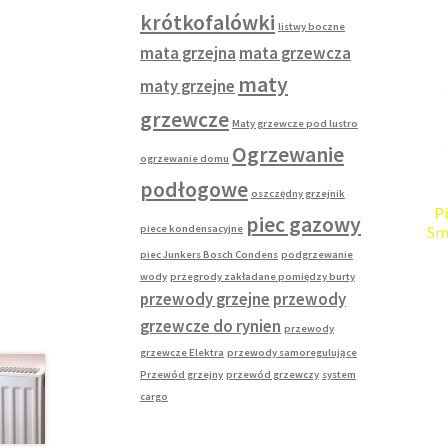
krótkofalówki
listwy boczne
mata grzejna
mata grzewcza
maty
maty grzejne
grzewcze
Maty grzewcze pod lustro
Ogrzewanie
ogrzewanie domu
podłogowe
oszczędny grzejnik
P
piec gazowy
piece kondensacyjne
Sm
piec Junkers Bosch Condens
podgrzewanie
wody
przegrody zakładane pomiędzy burty
przewody grzejne
przewody
grzewcze do rynien
przewody
grzewcze Elektra
przewody samoregulujące
Przewód grzejny
przewód grzewczy
system
cargo