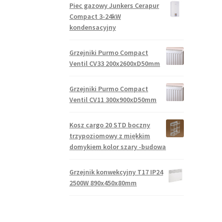
Piec gazowy Junkers Cerapur
Compact 3-24kW
kondensacyjny
Grzejniki Purmo Compact
Ventil CV33 200x2600xD50mm
Grzejniki Purmo Compact
Ventil CV11 300x900xD50mm
Kosz cargo 20 STD boczny
trzypoziomowy z miękkim
domykiem kolor szary -budowa
Grzejnik konwekcyjny T17 IP24
2500W 890x450x80mm