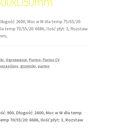
600xD50mm
Długość: 2600, Moc w W dla temp 75/65/20:
la temp 70/55/20: 6686, Ilość płyt: 3, Rozstaw
0mm,
iki
,
Ogrzewanie
,
Purmo
,
Purmo CV
nozasilany
,
grzejniki
,
purmo
ść: 900, Długość: 2600, Moc w W dla temp
temp 70/55/20: 6686, Ilość płyt: 3, Rozstaw