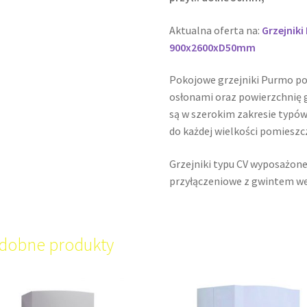
Aktualna oferta na:
Grzejnik
900x2600xD50mm
Pokojowe grzejniki Purmo p
osłonami oraz powierzchnię g
są w szerokim zakresie typów
do każdej wielkości pomieszc
Grzejniki typu CV wyposażone
przyłączeniowe z gwintem w
dobne produkty