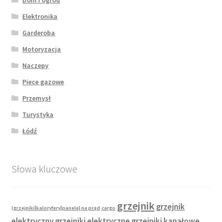
Elektronika
Garderoba
Motoryzacja
Naczepy
Piece gazowe
Przemysł
Turystyka
Łódź
Słowa kluczowe
grzejnik
grzejnik
(grzejniki|kaloryfery|panele} na prąd
cargo
elektryczny
grzejniki elektryczne
grzejniki kanałowe