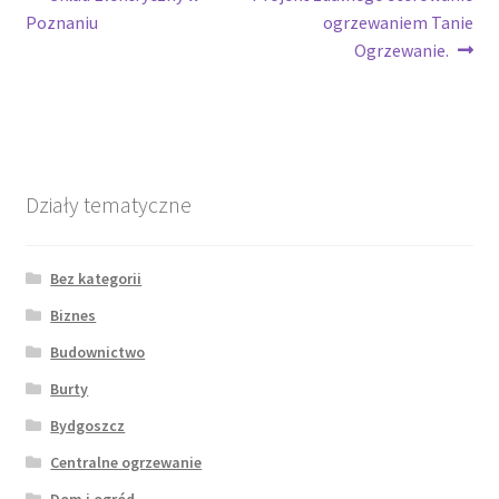
Nawigacja
wpis:
wpis:
Poznaniu
ogrzewaniem Tanie
wpisu
Ogrzewanie.
Działy tematyczne
Bez kategorii
Biznes
Budownictwo
Burty
Bydgoszcz
Centralne ogrzewanie
Dom i ogród