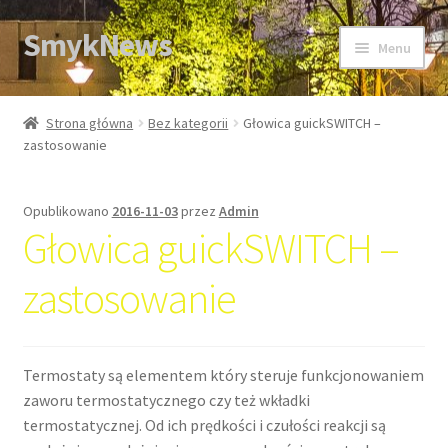
SmykNews
Przejdź
Przejdź
Menu
do
do
nawigacji
treści
Strona główna
Strona główna
Bez kategorii
Głowica guickSWITCH –
zastosowanie
Opublikowano
2016-11-03
przez
Admin
Głowica guickSWITCH –
zastosowanie
Termostaty są elementem który steruje funkcjonowaniem
zaworu termostatycznego czy też wkładki
termostatycznej. Od ich prędkości i czułości reakcji są