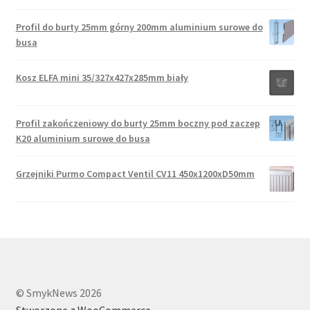
Profil do burty 25mm górny 200mm aluminium surowe do
busa
Kosz ELFA mini 35/327x427x285mm biały
Profil zakończeniowy do burty 25mm boczny pod zaczep
K20 aluminium surowe do busa
Grzejniki Purmo Compact Ventil CV11 450x1200xD50mm
© SmykNews 2026