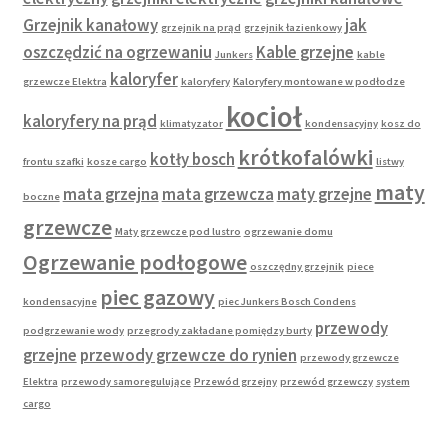
Grzejnik kanałowy
jak
grzejnik na prąd
grzejnik łazienkowy
oszczędzić na ogrzewaniu
Kable grzejne
Junkers
kable
kaloryfer
grzewcze Elektra
kaloryfery
Kaloryfery montowane w podłodze
kocioł
kaloryfery na prąd
klimatyzator
kondensacyjny
kosz do
krótkofalówki
kotły bosch
frontu szafki
kosze cargo
listwy
maty
mata grzejna
mata grzewcza
maty grzejne
boczne
grzewcze
Maty grzewcze pod lustro
ogrzewanie domu
Ogrzewanie podłogowe
oszczędny grzejnik
piece
piec gazowy
kondensacyjne
piec Junkers Bosch Condens
przewody
podgrzewanie wody
przegrody zakładane pomiędzy burty
grzejne
przewody grzewcze do rynien
przewody grzewcze
Elektra
przewody samoregulujące
Przewód grzejny
przewód grzewczy
system
cargo