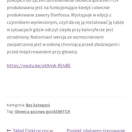
produkowana jest na funkcjonujące kiedyś i obecnie
produkowane zawory Danfossa. Występuje w edycji z
czynnikiem wyniesionym, czyli da się ją instalować ją także
w sytuacjach gdzie odczyt ciepła przy kaloryferze jest
utrudniony. Natomiast wersja ze wzmocnieniem
zaopatrzona jest w osłonę chroniącą przed złodziejami i
przed majstrowaniem przy głowicy.
https://youtu.be/ok9mA-RUy8E
Kategoria:
Bez kategorii
Tag:
Głowica gazowa guickSWITCH
Poprzedni
Następny
Skład Elektryczny w
Projekt zdalnego sterowanie