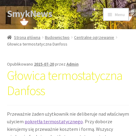
SmykNews
Przejdź
Przejdź
Menu
do
do
nawigacji
treści
Strona główna
Strona główna
Budownictwo
Centralne ogrzewanie
Głowica termostatyczna Danfoss
Opublikowano
2015-07-20
przez
Admin
Głowica termostatyczna
Danfoss
Przeważnie żaden użytkownik nie deliberuje nad właściwym
użyciem
pokrętła termostatycznego
. Przy doborze
kierujemy się przeważnie kosztem i formą. Wszyscy