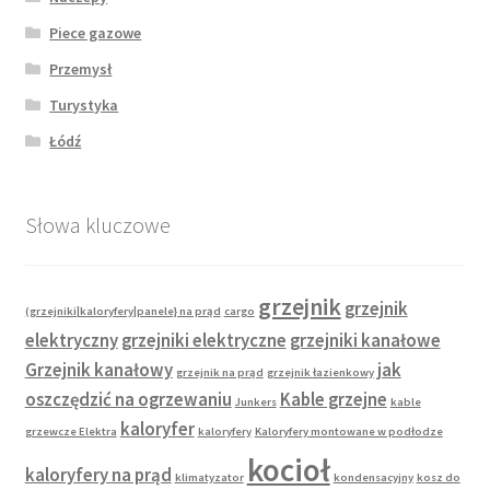
Piece gazowe
Przemysł
Turystyka
Łódź
Słowa kluczowe
grzejnik
grzejnik
(grzejniki|kaloryfery|panele} na prąd
cargo
elektryczny
grzejniki elektryczne
grzejniki kanałowe
Grzejnik kanałowy
jak
grzejnik na prąd
grzejnik łazienkowy
oszczędzić na ogrzewaniu
Kable grzejne
Junkers
kable
kaloryfer
grzewcze Elektra
kaloryfery
Kaloryfery montowane w podłodze
kocioł
kaloryfery na prąd
klimatyzator
kondensacyjny
kosz do