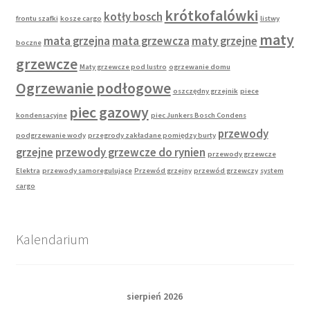
krótkofalówki
kotły bosch
frontu szafki
kosze cargo
listwy
maty
mata grzejna
mata grzewcza
maty grzejne
boczne
grzewcze
Maty grzewcze pod lustro
ogrzewanie domu
Ogrzewanie podłogowe
oszczędny grzejnik
piece
piec gazowy
kondensacyjne
piec Junkers Bosch Condens
przewody
podgrzewanie wody
przegrody zakładane pomiędzy burty
grzejne
przewody grzewcze do rynien
przewody grzewcze
Elektra
przewody samoregulujące
Przewód grzejny
przewód grzewczy
system
cargo
Kalendarium
sierpień 2026