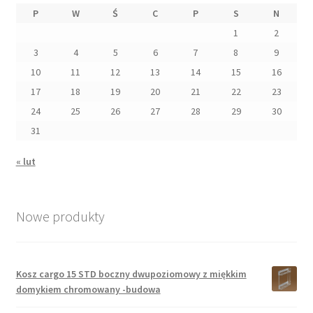
P
W
Ś
C
P
S
N
1
2
3
4
5
6
7
8
9
10
11
12
13
14
15
16
17
18
19
20
21
22
23
24
25
26
27
28
29
30
31
« lut
Nowe produkty
Kosz cargo 15 STD boczny dwupoziomowy z miękkim
domykiem chromowany -budowa