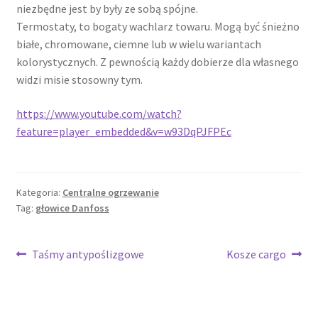
niezbędne jest by były ze sobą spójne.
Termostaty, to bogaty wachlarz towaru. Mogą być śnieżno
białe, chromowane, ciemne lub w wielu wariantach
kolorystycznych. Z pewnością każdy dobierze dla własnego
widzi misie stosowny tym.
https://www.youtube.com/watch?
feature=player_embedded&v=w93DqPJFPEc
Kategoria:
Centralne ogrzewanie
Tag:
głowice Danfoss
Nawigacja
Poprzedni
Następny
Taśmy antypoślizgowe
Kosze cargo
wpis:
wpis:
wpisu