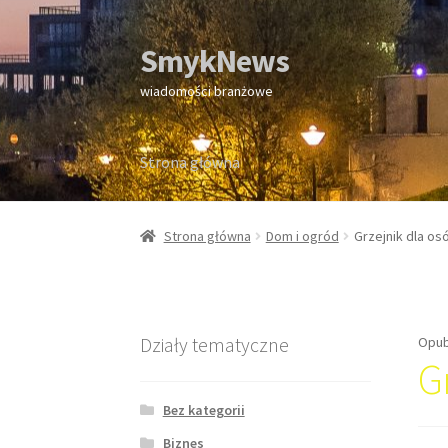
SmykNews
Przejdź
Przejdź
do
do
wiadomości branżowe
nawigacji
treści
Strona główna
Strona główna
Strona główna
Dom i ogród
Grzejnik dla os
Działy tematyczne
Opub
G
Bez kategorii
Biznes