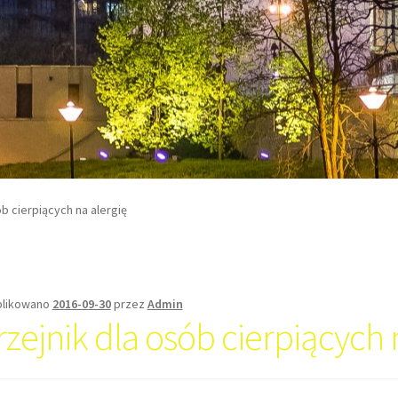
ób cierpiących na alergię
likowano
2016-09-30
przez
Admin
rzejnik dla osób cierpiących 