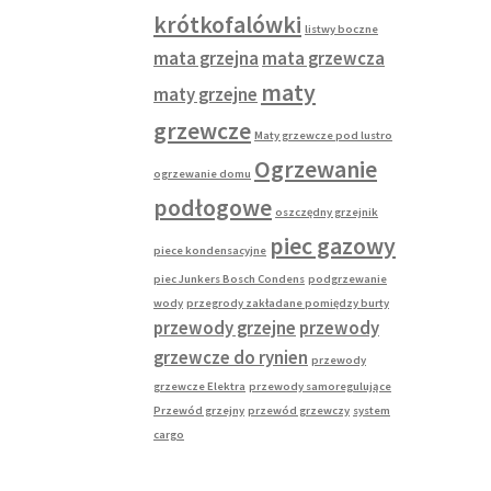
wp
krótkofalówki
listwy boczne
mata grzejna
mata grzewcza
maty
maty grzejne
grzewcze
Maty grzewcze pod lustro
Ogrzewanie
ogrzewanie domu
podłogowe
oszczędny grzejnik
piec gazowy
piece kondensacyjne
piec Junkers Bosch Condens
podgrzewanie
wody
przegrody zakładane pomiędzy burty
przewody grzejne
przewody
grzewcze do rynien
przewody
grzewcze Elektra
przewody samoregulujące
Przewód grzejny
przewód grzewczy
system
cargo