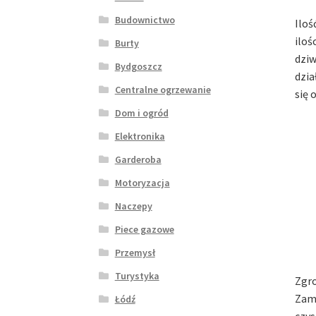
Budownictwo
Iloś
iloś
Burty
dziw
Bydgoszcz
dzia
Centralne ogrzewanie
się 
Dom i ogród
Elektronika
Garderoba
Motoryzacja
Naczepy
Piece gazowe
Przemysł
Turystyka
Zgro
Zamo
Łódź
czys