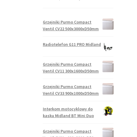
Grzejniki Purmo Compact
Ventil CV22 500x3000xD50mm
Radiotelefon G11 PRO Midland
Grzejniki Purmo Compact
Ventil CV11 300x1600xD50mm
Grzejniki Purmo Compact
Ventil CV33 900x1000xD50mm
Interkom motocyklowy do
kasku Midland BT Mini Duo
Grzejniki Purmo Compact