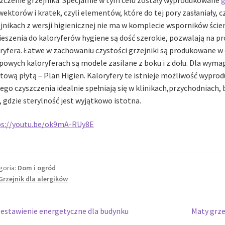
ektorów i kratek, czyli elementów, które do tej pory zasłaniały, 
jnikach z wersji higienicznej nie ma w komplecie wsporników ści
eszenia do kaloryferów hygiene są dość szerokie, pozwalają na pros
ryfera. Łatwe w zachowaniu czystości grzejniki są produkowane w od
powych kaloryferach są modele zasilane z boku i z dołu. Dla wyma
tową płytą – Plan Higien. Kaloryfery te istnieje możliwość wypro
ego czyszczenia idealnie spełniają się w klinikach,przychodniach,
 gdzie sterylność jest wyjątkowo istotna.
ps://youtu.be/ok9mA-RUy8E
goria:
Dom i ogród
Grzejnik dla alergików
wigacja
oprzedni
Następny
estawienie energetyczne dla budynku
Maty grze
pis:
wpis: