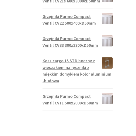
Ventil CV21s 600x3000xD50mm
Grzejniki Purmo Compact
Ventil CV22 500x400xD50mm
Grzejniki Purmo Compact
Ventil CV33 300x2300xD50mm
Kosz cargo 15 STD boczny z
wieszakiem na ręczniki z
miękkim domykiem kolor aluminium
-budowa
Grzejniki Purmo Compact
Ventil CV11 500x2000xD50mm