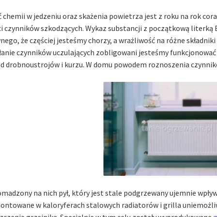
ć chemii w jedzeniu oraz skażenia powietrza jest z roku na rok co
ci czynników szkodzących. Wykaz substancji z początkową literką 
nego, że częściej jesteśmy chorzy, a wrażliwość na różne składniki 
łanie czynników uczulających zobligowani jesteśmy funkcjonować
od drobnoustrojów i kurzu. W domu powodem roznoszenia czynników
madzony na nich pył, który jest stale podgrzewany ujemnie wpływ
ntowane w kaloryferach stalowych radiatorów i grilla uniemożliwi
zczenie grzejnika. Specjalnie w tym celu zostały wyprodukowane
g