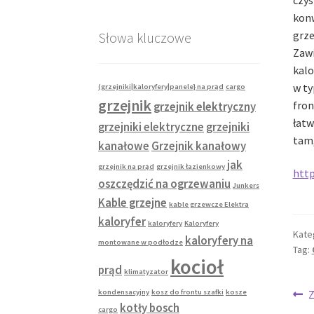
konw
grze
Słowa kluczowe
Zawi
kalo
w ty
(grzejniki|kaloryfery|panele} na prąd
cargo
grzejnik
fron
grzejnik elektryczny
łatw
grzejniki elektryczne
grzejniki
tam,
kanałowe
Grzejnik kanałowy
jak
grzejnik na prąd
grzejnik łazienkowy
htt
oszczędzić na ogrzewaniu
Junkers
Kable grzejne
kable grzewcze Elektra
kaloryfer
kaloryfery
Kaloryfery
Kate
kaloryfery na
montowane w podłodze
Tag:
kocioł
prąd
klimatyzator
Na
P
kondensacyjny
kosz do frontu szafki
kosze
Z
kotły bosch
w
cargo