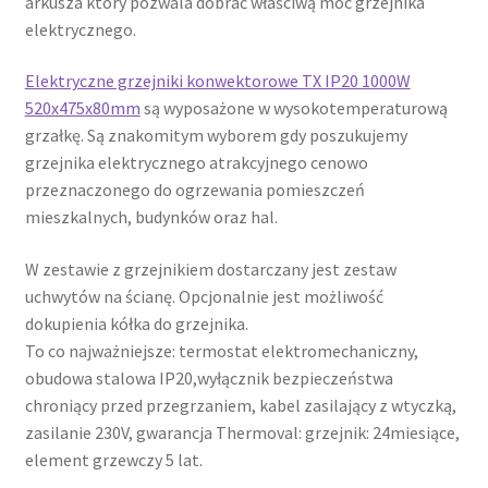
arkusza który pozwala dobrać właściwą moc grzejnika
elektrycznego.
Elektryczne grzejniki konwektorowe TX IP20 1000W
520x475x80mm
są wyposażone w wysokotemperaturową
grzałkę. Są znakomitym wyborem gdy poszukujemy
grzejnika elektrycznego atrakcyjnego cenowo
przeznaczonego do ogrzewania pomieszczeń
mieszkalnych, budynków oraz hal.
W zestawie z grzejnikiem dostarczany jest zestaw
uchwytów na ścianę. Opcjonalnie jest możliwość
dokupienia kółka do grzejnika.
To co najważniejsze: termostat elektromechaniczny,
obudowa stalowa IP20,wyłącznik bezpieczeństwa
chroniący przed przegrzaniem, kabel zasilający z wtyczką,
zasilanie 230V, gwarancja Thermoval: grzejnik: 24miesiące,
element grzewczy 5 lat.