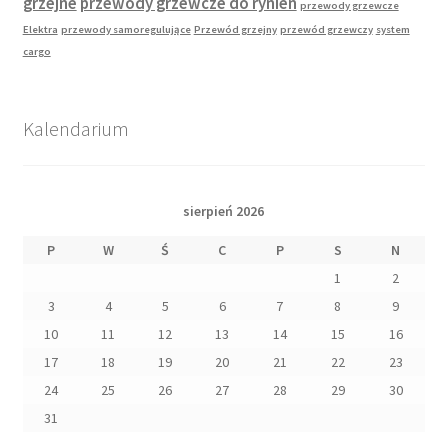
grzejne
przewody grzewcze do rynien
przewody grzewcze
Elektra
przewody samoregulujące
Przewód grzejny
przewód grzewczy
system
cargo
Kalendarium
sierpień 2026
P
W
Ś
C
P
S
N
1
2
3
4
5
6
7
8
9
10
11
12
13
14
15
16
17
18
19
20
21
22
23
24
25
26
27
28
29
30
31