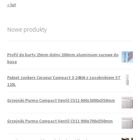
« lut
Nowe produkty
Profil do burty 25mm dolny 200mm aluminium surowe do
busa
Pakiet Junkers Cerapur Compact 3-24kW z zasobnikiem ST
120L
Grzejniki Purmo Compact Ventil CV11 600x3000xD50mm
Grzejniki Purmo Compact Ventil CV11 900x700xD50mm