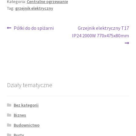
Kategoria:
Centralne ogrzewanie
Tag:
grzejnik elektryczny
Nawigacja
Poprzedni
Następny
Półki do do spiżarni
Grzejnik elektryczny T17
wpis:
wpis:
IP24 2000W 770x475x80mm
wpisu
Działy tematyczne
Bez kategorii
Biznes
Budownictwo
Burty