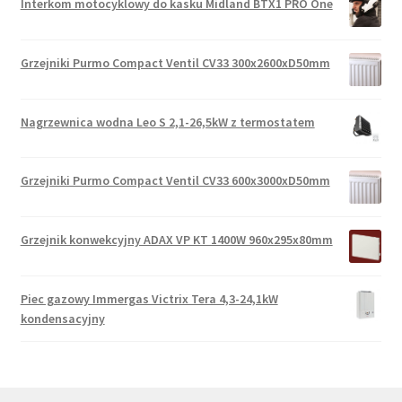
Interkom motocyklowy do kasku Midland BTX1 PRO One
Grzejniki Purmo Compact Ventil CV33 300x2600xD50mm
Nagrzewnica wodna Leo S 2,1-26,5kW z termostatem
Grzejniki Purmo Compact Ventil CV33 600x3000xD50mm
Grzejnik konwekcyjny ADAX VP KT 1400W 960x295x80mm
Piec gazowy Immergas Victrix Tera 4,3-24,1kW
kondensacyjny