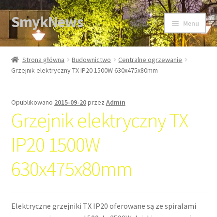
SmykNews
Przejdź
Przejdź
Menu
do
do
nawigacji
treści
Strona główna
Strona główna
Budownictwo
Centralne ogrzewanie
Grzejnik elektryczny TX IP20 1500W 630x475x80mm
Opublikowano
2015-09-20
przez
Admin
Grzejnik elektryczny TX
IP20 1500W
630x475x80mm
Elektryczne grzejniki TX IP20 oferowane są ze spiralami