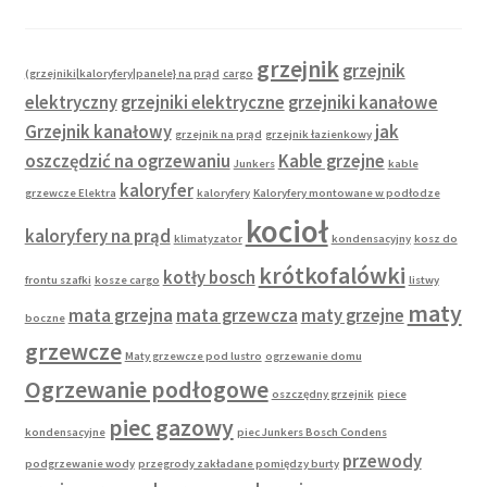
grzejnik
grzejnik
(grzejniki|kaloryfery|panele} na prąd
cargo
elektryczny
grzejniki elektryczne
grzejniki kanałowe
Grzejnik kanałowy
jak
grzejnik na prąd
grzejnik łazienkowy
oszczędzić na ogrzewaniu
Kable grzejne
Junkers
kable
kaloryfer
grzewcze Elektra
kaloryfery
Kaloryfery montowane w podłodze
kocioł
kaloryfery na prąd
klimatyzator
kondensacyjny
kosz do
krótkofalówki
kotły bosch
frontu szafki
kosze cargo
listwy
maty
mata grzejna
mata grzewcza
maty grzejne
boczne
grzewcze
Maty grzewcze pod lustro
ogrzewanie domu
Ogrzewanie podłogowe
oszczędny grzejnik
piece
piec gazowy
kondensacyjne
piec Junkers Bosch Condens
przewody
podgrzewanie wody
przegrody zakładane pomiędzy burty