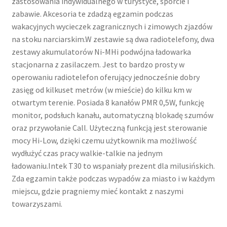
zastosowania indywidualnego w turystyce, sporcie i
zabawie. Akcesoria te zdadzą egzamin podczas
wakacyjnych wycieczek zagranicznych i zimowych zjazdów
na stoku narciarskim.W zestawie są dwa radiotelefony, dwa
zestawy akumulatorów Ni-MHi podwójna ładowarka
stacjonarna z zasilaczem. Jest to bardzo prosty w
operowaniu radiotelefon oferujący jednocześnie dobry
zasięg od kilkuset metrów (w mieście) do kilku km w
otwartym terenie. Posiada 8 kanałów PMR 0,5W, funkcję
monitor, podsłuch kanału, automatyczną blokadę szumów
oraz przywołanie Call. Użyteczną funkcją jest sterowanie
mocy Hi-Low, dzięki czemu użytkownik ma możliwość
wydłużyć czas pracy walkie-talkie na jednym
ładowaniu.Intek T30 to wspaniały prezent dla milusińskich.
Zda egzamin także podczas wypadów za miasto i w każdym
miejscu, gdzie pragniemy mieć kontakt z naszymi
towarzyszami.