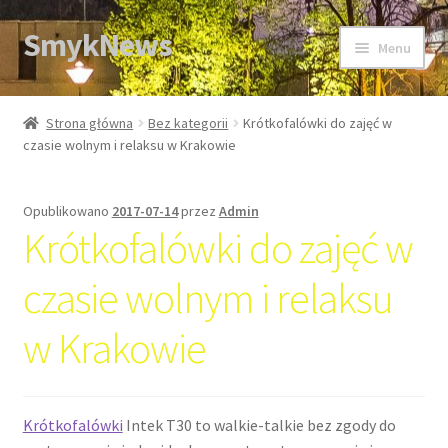
SmykNews
Przejdź
Przejdź
Menu
do
do
nawigacji
treści
Strona główna
Strona główna
Bez kategorii
Krótkofalówki do zajęć w
czasie wolnym i relaksu w Krakowie
Opublikowano
2017-07-14
przez
Admin
Krótkofalówki do zajęć w
czasie wolnym i relaksu
w Krakowie
Krótkofalówki
Intek T30 to walkie-talkie bez zgody do