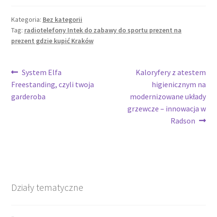
Kategoria:
Bez kategorii
Tag:
radiotelefony Intek do zabawy do sportu prezent na
prezent gdzie kupić Kraków
Nawigacja
Poprzedni
Następny
System Elfa
Kaloryfery z atestem
wpis:
wpis:
Freestanding, czyli twoja
higienicznym na
wpisu
garderoba
modernizowane układy
grzewcze – innowacja w
Radson
Działy tematyczne