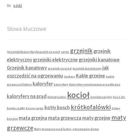
Łódź
Słowa kluczowe
grzejnik
grzejnik
(grzejniki|kaloryfery|panele} na prąd
cargo
elektryczny
grzejniki elektryczne
grzejniki kanałowe
Grzejnik kanałowy
jak
grzejnik na prąd
grzejnik łazienkowy
oszczędzić na ogrzewaniu
Kable grzejne
Junkers
kable
kaloryfer
grzewcze Elektra
kaloryfery
Kaloryfery montowane w podłodze
kocioł
kaloryfery na prąd
klimatyzator
kondensacyjny
kosz do
krótkofalówki
kotły bosch
frontu szafki
kosze cargo
listwy
maty
mata grzejna
mata grzewcza
maty grzejne
boczne
grzewcze
Maty grzewcze pod lustro
ogrzewanie domu