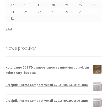
17
18
19
20
21
22
23
24
25
26
27
28
29
30
31
« lut
Nowe produkty
Kosz cargo 20 STD dwupoziomowy z miękkim domykiem
kolor szary -budowa
Grzejniki Purmo Compact Ventil CV33 300x1400xD50mm
Grzejniki Purmo Compact Ventil CV21s 600x900xD50mm