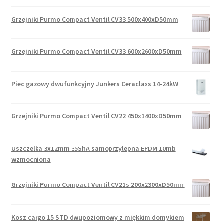
Grzejniki Purmo Compact Ventil CV33 500x400xD50mm
Grzejniki Purmo Compact Ventil CV33 600x2600xD50mm
Piec gazowy dwufunkcyjny Junkers Ceraclass 14-24kW
Grzejniki Purmo Compact Ventil CV22 450x1400xD50mm
Uszczelka 3x12mm 35ShA samoprzylepna EPDM 10mb
wzmocniona
Grzejniki Purmo Compact Ventil CV21s 200x2300xD50mm
Kosz cargo 15 STD dwupoziomowy z miękkim domykiem