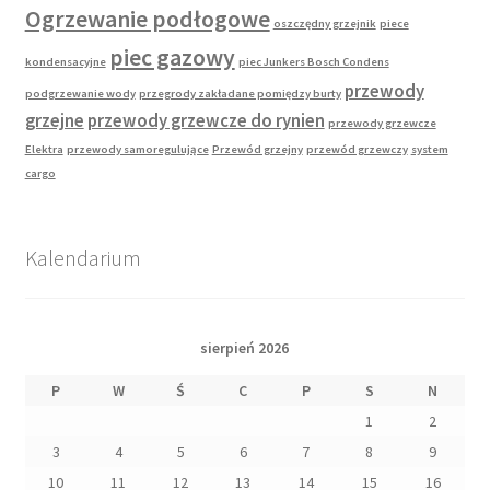
Ogrzewanie podłogowe
oszczędny grzejnik
piece
piec gazowy
kondensacyjne
piec Junkers Bosch Condens
przewody
podgrzewanie wody
przegrody zakładane pomiędzy burty
grzejne
przewody grzewcze do rynien
przewody grzewcze
Elektra
przewody samoregulujące
Przewód grzejny
przewód grzewczy
system
cargo
Kalendarium
sierpień 2026
P
W
Ś
C
P
S
N
1
2
3
4
5
6
7
8
9
10
11
12
13
14
15
16