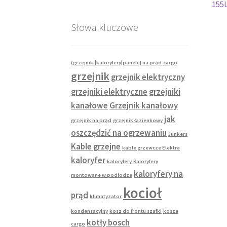
w
155
wp
Słowa kluczowe
(grzejniki|kaloryfery|panele} na prąd
cargo
grzejnik
grzejnik elektryczny
grzejniki elektryczne
grzejniki
kanałowe
Grzejnik kanałowy
jak
grzejnik na prąd
grzejnik łazienkowy
oszczędzić na ogrzewaniu
Junkers
Kable grzejne
kable grzewcze Elektra
kaloryfer
kaloryfery
Kaloryfery
kaloryfery na
montowane w podłodze
kocioł
prąd
klimatyzator
kondensacyjny
kosz do frontu szafki
kosze
kotły bosch
cargo