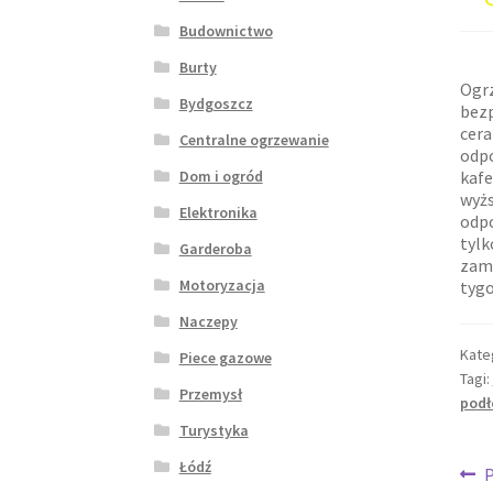
Budownictwo
Burty
Ogrz
Bydgoszcz
bezp
cera
Centralne ogrzewanie
odpo
kafe
Dom i ogród
wyżs
Elektronika
odpo
tylk
Garderoba
zam
Motoryzacja
tygo
Naczepy
Kate
Piece gazowe
Tagi:
Przemysł
podł
Turystyka
Łódź
Na
P
P