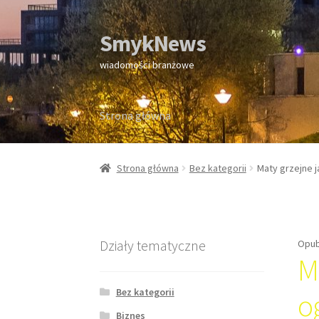
SmykNews
Przejdź
Przejdź
do
do
wiadomości branżowe
nawigacji
treści
Strona główna
Strona główna
Strona główna
Bez kategorii
Maty grzejne 
Działy tematyczne
Opub
M
Bez kategorii
o
Biznes