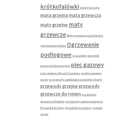
krótkofalówki
listwy boczne
mata grzejna
mata grzewcza
maty
maty grzejne
grzewcze
Maty grzewcze pod lustro
Ogrzewanie
ogrzewanie domu
podłogowe
oszczędny grzejnik
piec gazowy
piece kondensacyjne
piec Junkers Bosch Condens
podgrzewanie
wody
przegrody zakładane pomiędzy burty
przewody grzejne
przewody
grzewcze do rynien
przewody
grzewcze Elektra
przewody samoregulujące
Przewód grzejny
przewód grzewczy
system
cargo