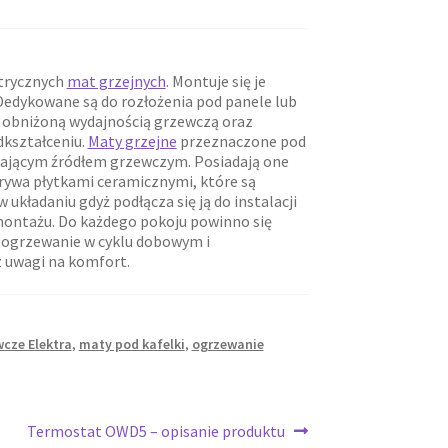
trycznych
mat grzejnych
. Montuje się je
Dedykowane są do rozłożenia pod panele lub
 obniżoną wydajnością grzewczą oraz
dkształceniu.
Maty grzejne
przeznaczone pod
niającym źródłem grzewczym. Posiadają one
krywa płytkami ceramicznymi, które są
układaniu gdyż podłącza się ją do instalacji
w montażu. Do każdego pokoju powinno się
grzewanie w cyklu dobowym i
 uwagi na komfort.
cze Elektra
,
maty pod kafelki
,
ogrzewanie
Następny
Termostat OWD5 – opisanie produktu