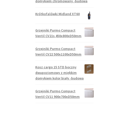
domykiem chromowany -budowa
Krótkofalówki Midland XT60
Grzejniki Purmo Compact
Ventil CV21s 450x800xD50mm
Grzejniki Purmo Compact
Ventil CV22 500x1100xD50mm
Kosz cargo 15 STD boczny
dwupoziomowy z miękkim
domykiem kolor biały -budowa
Grzejniki Purmo Compact
Ventil CV11 900x700xD50mm