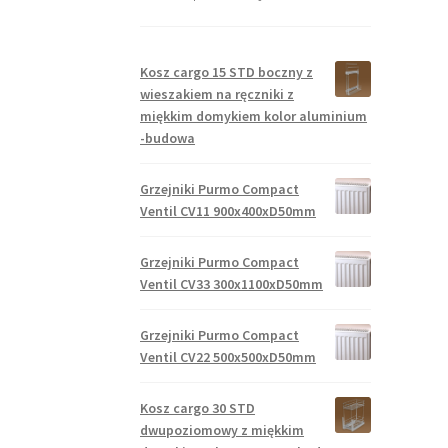
Kosz cargo 15 STD boczny z
wieszakiem na ręczniki z
miękkim domykiem kolor aluminium
-budowa
Grzejniki Purmo Compact
Ventil CV11 900x400xD50mm
Grzejniki Purmo Compact
Ventil CV33 300x1100xD50mm
Grzejniki Purmo Compact
Ventil CV22 500x500xD50mm
Kosz cargo 30 STD
dwupoziomowy z miękkim