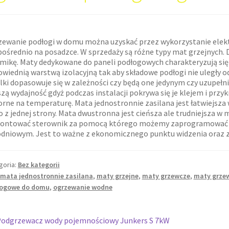
ewanie podłogi w domu można uzyskać przez wykorzystanie elek
ośrednio na posadzce. W sprzedaży są różne typy mat grzejnych. 
mikę. Maty dedykowane do paneli podłogowych charakteryzują się
wiednią warstwą izolacyjną tak aby składowe podłogi nie uległy o
lki dopasowuje się w zależności czy będą one jedynym czy uzupeł
zą wydajność gdyż podczas instalacji pokrywa się je klejem i przy
rne na temperaturę. Mata jednostronnie zasilana jest łatwiejsza w 
o z jednej strony. Mata dwustronna jest cieńsza ale trudniejsza 
ontować sterownik za pomocą którego możemy zaprogramować o
dniowym. Jest to ważne z ekonomicznego punktu widzenia oraz z
goria:
Bez kategorii
mata jednostronnie zasilana
,
maty grzejne
,
maty grzewcze
,
maty grzew
ogowe do domu
,
ogrzewanie wodne
wigacja
oprzedni
odgrzewacz wody pojemnościowy Junkers S 7kW