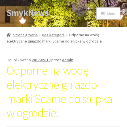
SmykNews
Przejdź
Przejdź
Menu
do
do
nawigacji
treści
Strona główna
Strona główna
Bez kategorii
Odporne na wodę
elektryczne gniazdo marki Scame do słupka w ogrodzie.
Opublikowano
2017-05-13
przez
Admin
Odporne na wodę
elektryczne gniazdo
marki Scame do słupka
w ogrodzie.