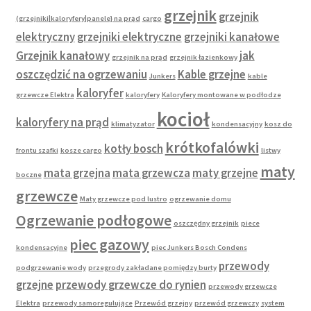
grzejnik
grzejnik
(grzejniki|kaloryfery|panele} na prąd
cargo
elektryczny
grzejniki elektryczne
grzejniki kanałowe
Grzejnik kanałowy
jak
grzejnik na prąd
grzejnik łazienkowy
oszczędzić na ogrzewaniu
Kable grzejne
Junkers
kable
kaloryfer
grzewcze Elektra
kaloryfery
Kaloryfery montowane w podłodze
kocioł
kaloryfery na prąd
klimatyzator
kondensacyjny
kosz do
krótkofalówki
kotły bosch
frontu szafki
kosze cargo
listwy
maty
mata grzejna
mata grzewcza
maty grzejne
boczne
grzewcze
Maty grzewcze pod lustro
ogrzewanie domu
Ogrzewanie podłogowe
oszczędny grzejnik
piece
piec gazowy
kondensacyjne
piec Junkers Bosch Condens
przewody
podgrzewanie wody
przegrody zakładane pomiędzy burty
grzejne
przewody grzewcze do rynien
przewody grzewcze
Elektra
przewody samoregulujące
Przewód grzejny
przewód grzewczy
system