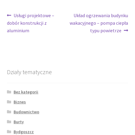
Nawigacja
Poprzedni
Następny
Usługi projektowe –
Układ ogrzewania budynku
wpis:
wpis:
dobór konstrukcji z
wakacyjnego – pompa ciepła
wpisu
aluminium
typu powietrze
Działy tematyczne
Bez kategorii
Biznes
Budownictwo
Burty
Bydgoszcz