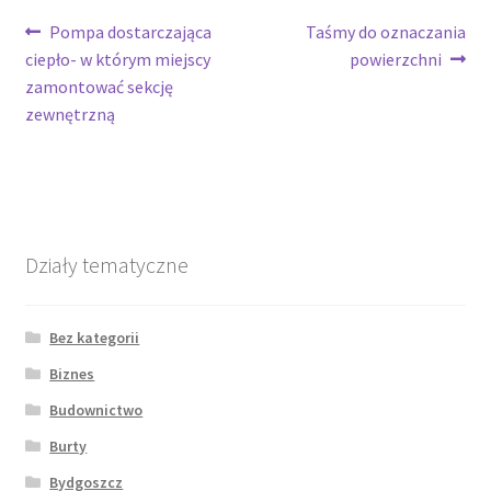
Nawigacja
Poprzedni
Następny
Pompa dostarczająca
Taśmy do oznaczania
wpis:
wpis:
ciepło- w którym miejscy
powierzchni
wpisu
zamontować sekcję
zewnętrzną
Działy tematyczne
Bez kategorii
Biznes
Budownictwo
Burty
Bydgoszcz