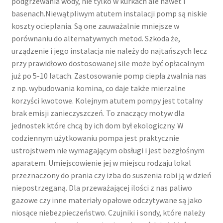
podgrzewania wody, nie tylko w kurkach ale nawet i
basenach.Niewątpliwym atutem instalacji pomp są niskie
koszty ocieplania. Są one zauważalnie mniejsze w
porównaniu do alternatywnych metod. Szkoda że,
urządzenie i jego instalacja nie należy do najtańszych lecz
przy prawidłowo dostosowanej sile może być opłacalnym
już po 5-10 latach. Zastosowanie pomp ciepła zwalnia nas
z np. wybudowania komina, co daje także mierzalne
korzyści kwotowe. Kolejnym atutem pompy jest totalny
brak emisji zanieczyszczeń. To znaczący motyw dla
jednostek które chcą by ich dom był ekologiczny. W
codziennym użytkowaniu pompa jest praktycznie
ustrojstwem nie wymagającym obsługi i jest bezgłośnym
aparatem. Umiejscowienie jej w miejscu rodzaju lokal
przeznaczony do prania czy izba do suszenia robi ją w dzień
niepostrzeganą. Dla przeważającej ilości z nas paliwo
gazowe czy inne materiały opałowe odczytywane są jako
niosące niebezpieczeństwo. Czujniki i sondy, które należy