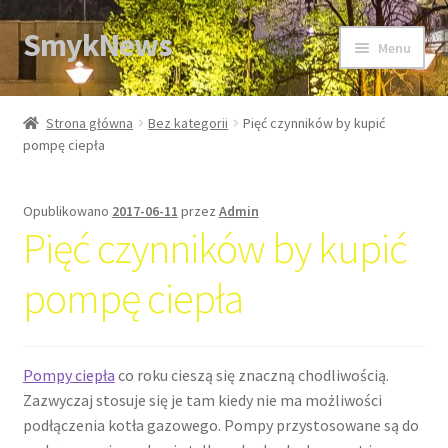
SmykNews
Przejdź
Przejdź
Menu
do
do
nawigacji
treści
Strona główna
Strona główna
Bez kategorii
Pięć czynników by kupić
pompę ciepła
Opublikowano
2017-06-11
przez
Admin
Pięć czynników by kupić
pompę ciepła
Pompy ciepła
co roku cieszą się znaczną chodliwością.
Zazwyczaj stosuje się je tam kiedy nie ma możliwości
podłączenia kotła gazowego. Pompy przystosowane są do