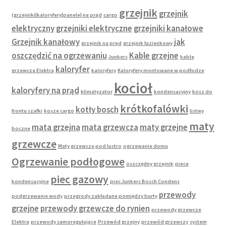
grzejnik
grzejnik
(grzejniki|kaloryfery|panele} na prąd
cargo
elektryczny
grzejniki elektryczne
grzejniki kanałowe
Grzejnik kanałowy
jak
grzejnik na prąd
grzejnik łazienkowy
oszczędzić na ogrzewaniu
Kable grzejne
Junkers
kable
kaloryfer
grzewcze Elektra
kaloryfery
Kaloryfery montowane w podłodze
kocioł
kaloryfery na prąd
klimatyzator
kondensacyjny
kosz do
krótkofalówki
kotły bosch
frontu szafki
kosze cargo
listwy
maty
mata grzejna
mata grzewcza
maty grzejne
boczne
grzewcze
Maty grzewcze pod lustro
ogrzewanie domu
Ogrzewanie podłogowe
oszczędny grzejnik
piece
piec gazowy
kondensacyjne
piec Junkers Bosch Condens
przewody
podgrzewanie wody
przegrody zakładane pomiędzy burty
grzejne
przewody grzewcze do rynien
przewody grzewcze
Elektra
przewody samoregulujące
Przewód grzejny
przewód grzewczy
system