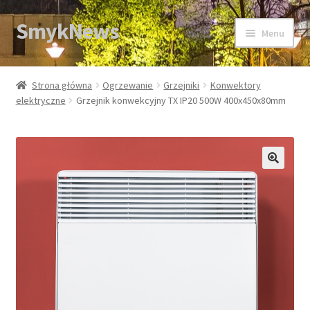
SmykNews
Przejdź
Przejdź
Menu
do
do
nawigacji
treści
Strona główna
Strona główna
Ogrzewanie
Grzejniki
Konwektory
elektryczne
Grzejnik konwekcyjny TX IP20 500W 400x450x80mm