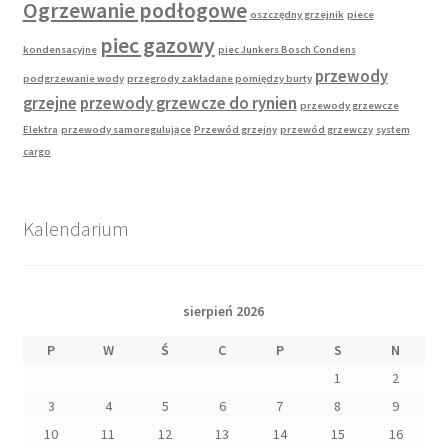
Ogrzewanie podłogowe
oszczędny grzejnik
piece
piec gazowy
kondensacyjne
piec Junkers Bosch Condens
przewody
podgrzewanie wody
przegrody zakładane pomiędzy burty
grzejne
przewody grzewcze do rynien
przewody grzewcze
Elektra
przewody samoregulujące
Przewód grzejny
przewód grzewczy
system
cargo
Kalendarium
sierpień 2026
P
W
Ś
C
P
S
N
1
2
3
4
5
6
7
8
9
10
11
12
13
14
15
16