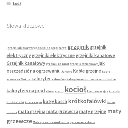
Łódź
Słowa kluczowe
grzejnik
grzejnik
(grzejniki|kaloryfery|panele} na prąd
cargo
elektryczny
grzejniki elektryczne
grzejniki kanałowe
Grzejnik kanałowy
jak
grzejnik na prąd
grzejnik łazienkowy
oszczędzić na ogrzewaniu
Kable grzejne
Junkers
kable
kaloryfer
grzewcze Elektra
kaloryfery
Kaloryfery montowane w podłodze
kocioł
kaloryfery na prąd
klimatyzator
kondensacyjny
kosz do
krótkofalówki
kotły bosch
frontu szafki
kosze cargo
listwy
maty
mata grzejna
mata grzewcza
maty grzejne
boczne
grzewcze
Maty grzewcze pod lustro
ogrzewanie domu