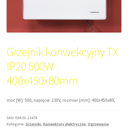
Grzejnik konwekcyjny TX
IP20 500W
400x450x80mm
moc [W]: 500, napięcie: 230V, rozmiar [mm]: 400x450x80,
SKU:
ISM-01-13478
Kategorie:
Grzejniki
,
Konwektory elektryczne
,
Ogrzewanie