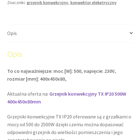
Znaczniki:
grzejnik konwekcyjny
,
konwektor eleketryczny
Opis
Opis
To co najważniejsze: moc [W]: 500, napięcie: 230V,
rozmiar [mm]: 400x450x80,
Aktualna oferta na:
Grzejnik konwekcyjny TX IP20 500W
400x450x80mm
Grzejniki konwekcyjne TX IP20 oferowane są z grzałkami o
mocy od 500 do 2500W dzięki czemu można dopasować
odpowiedni grzejnik do wielkości pomieszczenia i jego
zapotrzebowania na ciepło.