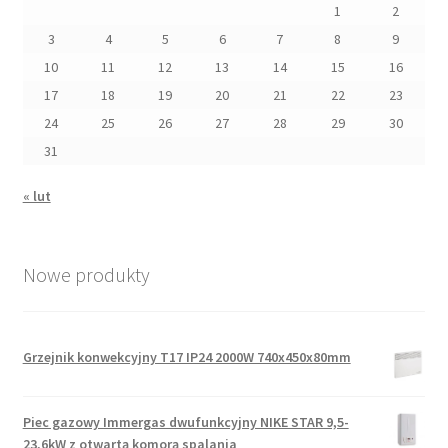
1
2
3
4
5
6
7
8
9
10
11
12
13
14
15
16
17
18
19
20
21
22
23
24
25
26
27
28
29
30
31
« lut
Nowe produkty
Grzejnik konwekcyjny T17 IP24 2000W 740x450x80mm
Piec gazowy Immergas dwufunkcyjny NIKE STAR 9,5-
23,6kW z otwartą komorą spalania