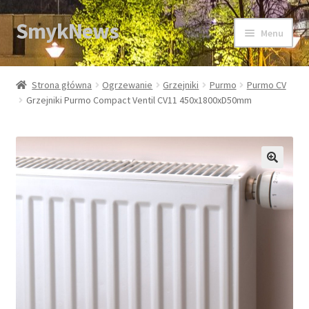
SmykNews
Przejdź
Przejdź
Menu
do
do
nawigacji
treści
Strona główna
Strona główna
Ogrzewanie
Grzejniki
Purmo
Purmo CV
Grzejniki Purmo Compact Ventil CV11 450x1800xD50mm