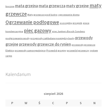
maty
mata grzejna
mata grzewcza
maty grzejne
boczne
grzewcze
Maty grzewcze pod lustro
ogrzewanie domu
Ogrzewanie podłogowe
oszczędny grzejnik
piece
piec gazowy
kondensacyjne
piec Junkers Bosch Condens
przewody
podgrzewanie wody
przegrody zakładane pomiędzy burty
grzejne
przewody grzewcze do rynien
przewody grzewcze
Elektra
przewody samoregulujące
Przewód grzejny
przewód grzewczy
system
cargo
Kalendarium
sierpień 2026
P
W
Ś
C
P
S
N