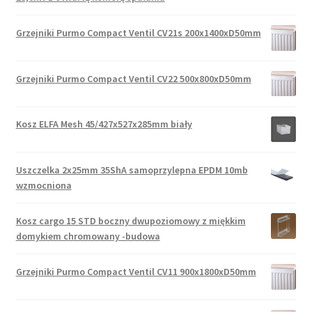
Grzejniki Purmo Compact Ventil CV21s 200x1400xD50mm
Grzejniki Purmo Compact Ventil CV22 500x800xD50mm
Kosz ELFA Mesh 45/427x527x285mm biały
Uszczelka 2x25mm 35ShA samoprzylepna EPDM 10mb
wzmocniona
Kosz cargo 15 STD boczny dwupoziomowy z miękkim
domykiem chromowany -budowa
Grzejniki Purmo Compact Ventil CV11 900x1800xD50mm