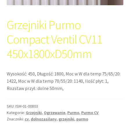
Grzejniki Purmo
Compact Ventil CV11
450x1800xD50mm
Wysokość: 450, Długość: 1800, Moc w W dla temp 75/65/20:
1422, Moc w W dla temp 70/55/20: 1140, Ilość płyt: 1,
Rozstaw przył.: dolne 50mm,
SKU:
ISM-01-00803
Kategorie:
Grzejniki
,
Ogrzewanie
,
Purmo
,
Purmo CV
Znaczniki:
cv
,
dolnozasilany
,
grzejniki
,
purmo