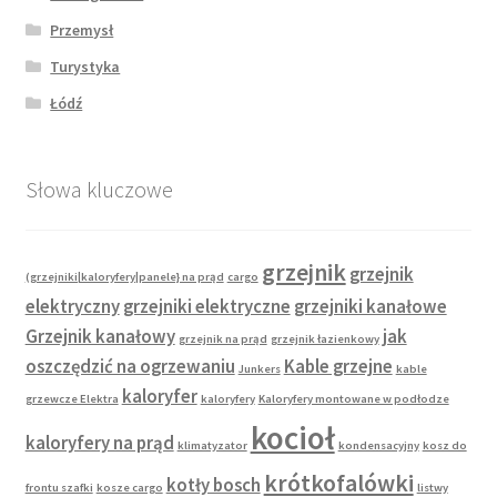
Przemysł
Turystyka
Łódź
Słowa kluczowe
grzejnik
grzejnik
(grzejniki|kaloryfery|panele} na prąd
cargo
elektryczny
grzejniki elektryczne
grzejniki kanałowe
Grzejnik kanałowy
jak
grzejnik na prąd
grzejnik łazienkowy
oszczędzić na ogrzewaniu
Kable grzejne
Junkers
kable
kaloryfer
grzewcze Elektra
kaloryfery
Kaloryfery montowane w podłodze
kocioł
kaloryfery na prąd
klimatyzator
kondensacyjny
kosz do
krótkofalówki
kotły bosch
frontu szafki
kosze cargo
listwy