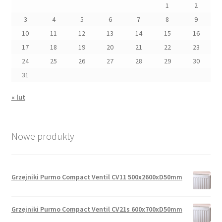
1
2
3
4
5
6
7
8
9
10
11
12
13
14
15
16
17
18
19
20
21
22
23
24
25
26
27
28
29
30
31
« lut
Nowe produkty
Grzejniki Purmo Compact Ventil CV11 500x2600xD50mm
Grzejniki Purmo Compact Ventil CV21s 600x700xD50mm