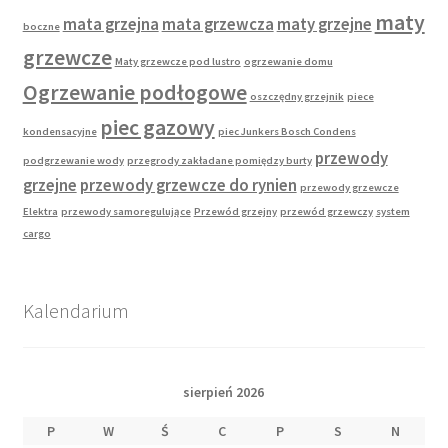
maty
mata grzejna
mata grzewcza
maty grzejne
boczne
grzewcze
Maty grzewcze pod lustro
ogrzewanie domu
Ogrzewanie podłogowe
oszczędny grzejnik
piece
piec gazowy
kondensacyjne
piec Junkers Bosch Condens
przewody
podgrzewanie wody
przegrody zakładane pomiędzy burty
grzejne
przewody grzewcze do rynien
przewody grzewcze
Elektra
przewody samoregulujące
Przewód grzejny
przewód grzewczy
system
cargo
Kalendarium
sierpień 2026
P
W
Ś
C
P
S
N