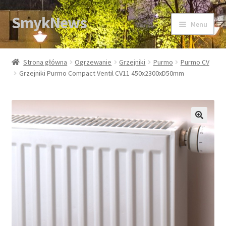
SmykNews
Przejdź
Przejdź
Menu
do
do
nawigacji
treści
Strona główna
Strona główna
Ogrzewanie
Grzejniki
Purmo
Purmo CV
Grzejniki Purmo Compact Ventil CV11 450x2300xD50mm