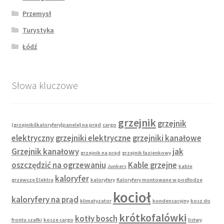
Przemysł
Turystyka
Łódź
Słowa kluczowe
grzejnik
grzejnik
(grzejniki|kaloryfery|panele} na prąd
cargo
elektryczny
grzejniki elektryczne
grzejniki kanałowe
Grzejnik kanałowy
jak
grzejnik na prąd
grzejnik łazienkowy
oszczędzić na ogrzewaniu
Kable grzejne
Junkers
kable
kaloryfer
grzewcze Elektra
kaloryfery
Kaloryfery montowane w podłodze
kocioł
kaloryfery na prąd
klimatyzator
kondensacyjny
kosz do
krótkofalówki
kotły bosch
frontu szafki
kosze cargo
listwy