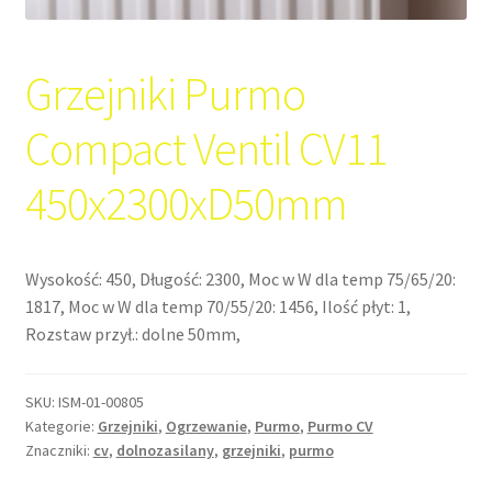
Grzejniki Purmo
Compact Ventil CV11
450x2300xD50mm
Wysokość: 450, Długość: 2300, Moc w W dla temp 75/65/20:
1817, Moc w W dla temp 70/55/20: 1456, Ilość płyt: 1,
Rozstaw przył.: dolne 50mm,
SKU:
ISM-01-00805
Kategorie:
Grzejniki
,
Ogrzewanie
,
Purmo
,
Purmo CV
Znaczniki:
cv
,
dolnozasilany
,
grzejniki
,
purmo