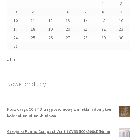
1
2
3
4
5
6
7
8
9
10
11
12
13
14
15
16
17
18
19
20
21
22
23
24
25
26
27
28
29
30
31
« lut
Nowe produkty
Kosz cargo 50 STD trzypoziomowy z miękkim domykiem
kolor aluminium -budowa
Grzejniki Purmo Compact Ventil CV33 500x500xD50mm