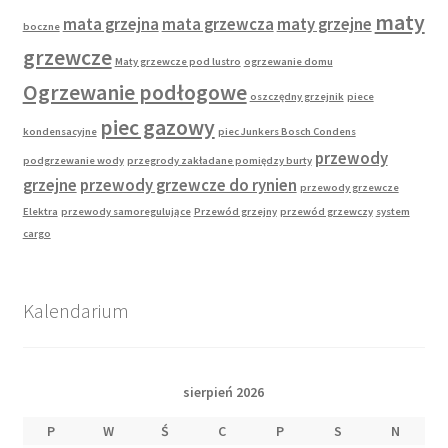
maty
mata grzejna
mata grzewcza
maty grzejne
boczne
grzewcze
Maty grzewcze pod lustro
ogrzewanie domu
Ogrzewanie podłogowe
oszczędny grzejnik
piece
piec gazowy
kondensacyjne
piec Junkers Bosch Condens
przewody
podgrzewanie wody
przegrody zakładane pomiędzy burty
grzejne
przewody grzewcze do rynien
przewody grzewcze
Elektra
przewody samoregulujące
Przewód grzejny
przewód grzewczy
system
cargo
Kalendarium
sierpień 2026
P
W
Ś
C
P
S
N