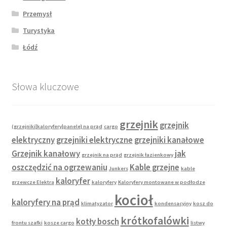
Przemysł
Turystyka
Łódź
Słowa kluczowe
grzejnik
grzejnik
(grzejniki|kaloryfery|panele} na prąd
cargo
elektryczny
grzejniki elektryczne
grzejniki kanałowe
Grzejnik kanałowy
jak
grzejnik na prąd
grzejnik łazienkowy
oszczędzić na ogrzewaniu
Kable grzejne
Junkers
kable
kaloryfer
grzewcze Elektra
kaloryfery
Kaloryfery montowane w podłodze
kocioł
kaloryfery na prąd
klimatyzator
kondensacyjny
kosz do
krótkofalówki
kotły bosch
frontu szafki
kosze cargo
listwy