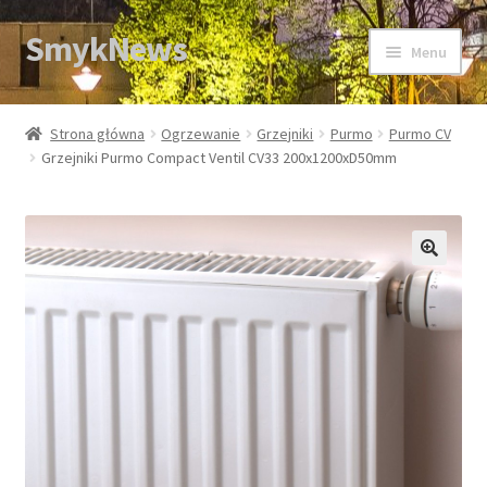
SmykNews
Przejdź
Przejdź
Menu
do
do
nawigacji
treści
Strona główna
Strona główna
Ogrzewanie
Grzejniki
Purmo
Purmo CV
Grzejniki Purmo Compact Ventil CV33 200x1200xD50mm