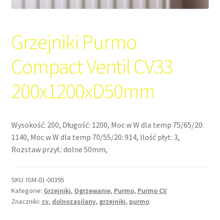
Grzejniki Purmo
Compact Ventil CV33
200x1200xD50mm
Wysokość: 200, Długość: 1200, Moc w W dla temp 75/65/20:
1140, Moc w W dla temp 70/55/20: 914, Ilość płyt: 3,
Rozstaw przył.: dolne 50mm,
SKU:
ISM-01-00395
Kategorie:
Grzejniki
,
Ogrzewanie
,
Purmo
,
Purmo CV
Znaczniki:
cv
,
dolnozasilany
,
grzejniki
,
purmo