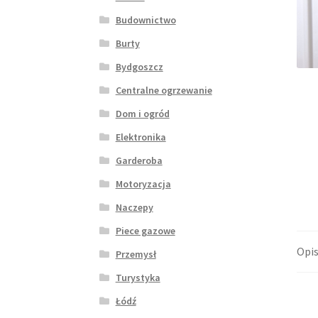
Budownictwo
Burty
Bydgoszcz
Centralne ogrzewanie
Dom i ogród
Elektronika
Garderoba
Motoryzacja
Naczepy
Piece gazowe
Opi
Przemysł
Turystyka
Łódź