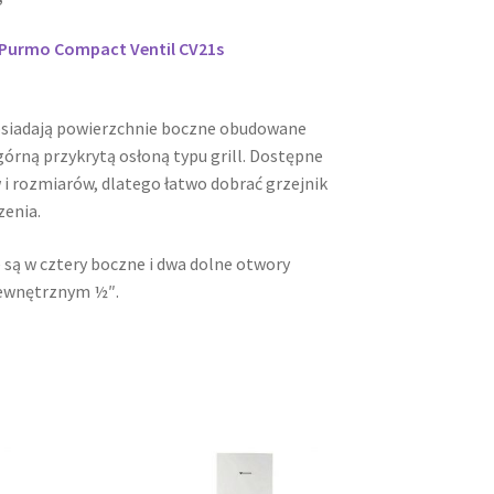
i Purmo Compact Ventil CV21s
osiadają powierzchnie boczne obudowane
órną przykrytą osłoną typu grill. Dostępne
 i rozmiarów, dlatego łatwo dobrać grzejnik
zenia.
 są w cztery boczne i dwa dolne otwory
ewnętrznym ½″.