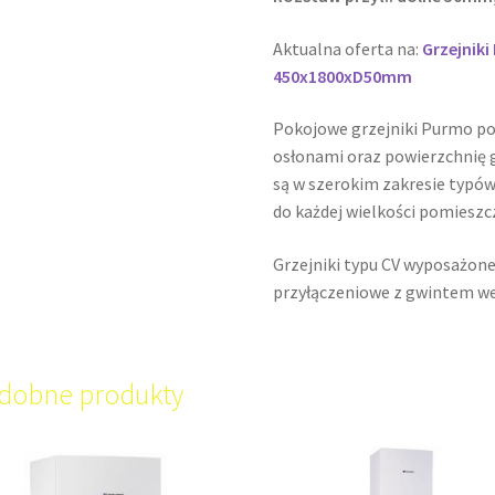
Aktualna oferta na:
Grzejnik
450x1800xD50mm
Pokojowe grzejniki Purmo p
osłonami oraz powierzchnię g
są w szerokim zakresie typów
do każdej wielkości pomieszc
Grzejniki typu CV wyposażone
przyłączeniowe z gwintem w
dobne produkty