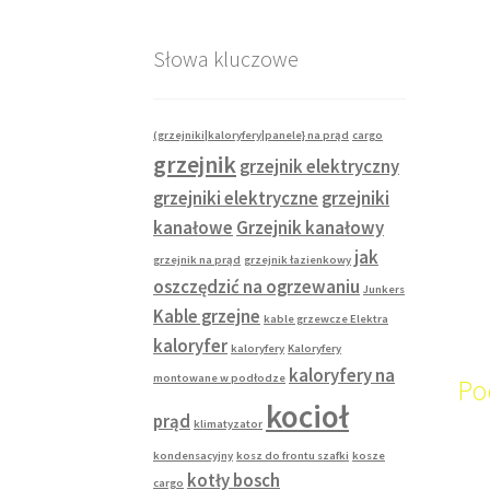
Słowa kluczowe
(grzejniki|kaloryfery|panele} na prąd
cargo
grzejnik
grzejnik elektryczny
grzejniki elektryczne
grzejniki
kanałowe
Grzejnik kanałowy
jak
grzejnik na prąd
grzejnik łazienkowy
oszczędzić na ogrzewaniu
Junkers
Kable grzejne
kable grzewcze Elektra
kaloryfer
kaloryfery
Kaloryfery
kaloryfery na
montowane w podłodze
Po
kocioł
prąd
klimatyzator
kondensacyjny
kosz do frontu szafki
kosze
kotły bosch
cargo