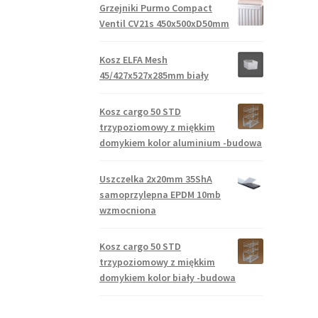
Grzejniki Purmo Compact
Ventil CV21s 450x500xD50mm
Kosz ELFA Mesh
45/427x527x285mm biały
Kosz cargo 50 STD
trzypoziomowy z miękkim
domykiem kolor aluminium -budowa
Uszczelka 2x20mm 35ShA
samoprzylepna EPDM 10mb
wzmocniona
Kosz cargo 50 STD
trzypoziomowy z miękkim
domykiem kolor biały -budowa