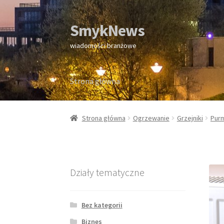
SmykNews
Przejdź
Przejdź
do
do
wiadomości branżowe
nawigacji
treści
Strona główna
Strona główna
Strona główna
Ogrzewanie
Grzejniki
Pur
Działy tematyczne
Bez kategorii
Biznes