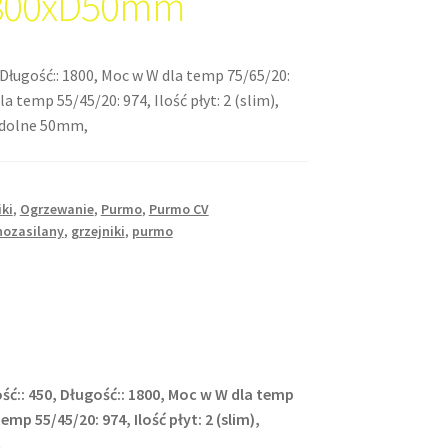
800xD50mm
 Długość:: 1800, Moc w W dla temp 75/65/20:
a temp 55/45/20: 974, Ilość płyt: 2 (slim),
: dolne 50mm,
iki
,
Ogrzewanie
,
Purmo
,
Purmo CV
nozasilany
,
grzejniki
,
purmo
ść:: 450, Długość:: 1800, Moc w W dla temp
mp 55/45/20: 974, Ilość płyt: 2 (slim),
,