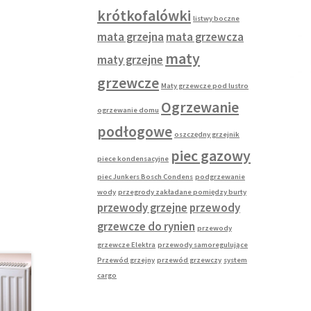
krótkofalówki
listwy boczne
mata grzejna
mata grzewcza
maty
maty grzejne
grzewcze
Maty grzewcze pod lustro
Ogrzewanie
ogrzewanie domu
podłogowe
oszczędny grzejnik
piec gazowy
piece kondensacyjne
piec Junkers Bosch Condens
podgrzewanie
wody
przegrody zakładane pomiędzy burty
przewody grzejne
przewody
grzewcze do rynien
przewody
grzewcze Elektra
przewody samoregulujące
Przewód grzejny
przewód grzewczy
system
cargo