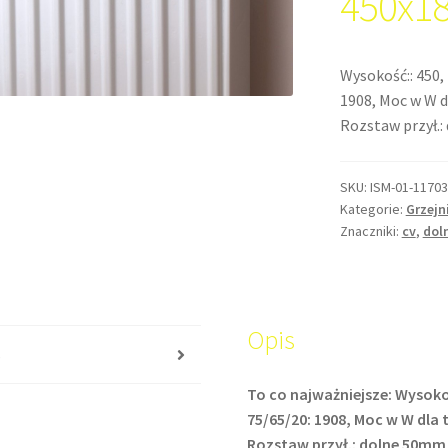
450x1
Wysokość:: 450,
1908, Moc w W dl
Rozstaw przył.
SKU:
ISM-01-11703
Kategorie:
Grzejn
Znaczniki:
cv
,
dol
Opis
s
To co najważniejsze: Wysoko
75/65/20: 1908, Moc w W dla te
Rozstaw przył.: dolne 50mm