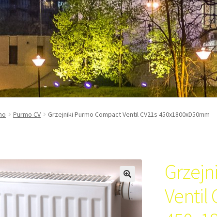
mo
Purmo CV
Grzejniki Purmo Compact Ventil CV21s 450x1800xD50mm
Grzejn
Ventil